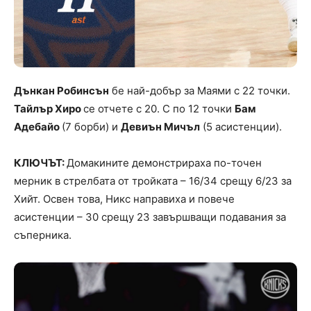
Дънкан Робинсън
бе най-добър за Маями с 22 точки.
Тайлър Хиро
се отчете с 20. С по 12 точки
Бам
Адебайо
(7 борби) и
Девиън Мичъл
(5 асистенции).
КЛЮЧЪТ:
Домакините демонстрираха по-точен
мерник в стрелбата от тройката – 16/34 срещу 6/23 за
Хийт. Освен това, Никс направиха и повече
асистенции – 30 срещу 23 завършващи подавания за
съперника.