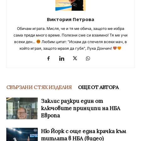
Виктория Петрова
Обичам играта. Мисля, че и тя ме обича, защото ме избра
сама преди много време. Полезни сме си взаимно! Тя ме учи
всеки ден...
Любим цитат: "Искам да спечеля всеки мач, в
който играя, защото мразя да губя", Лука Дончич!
СВЪРЗАНИ С ТЯХ ИЗДЕЛИЯ
ОЩЕ ОТ АВТОРА
Заклис разкри един от
ключовите принципи на НБА
Европа
Ню Йорк с още една крачка към
титлата в НБА (видео)