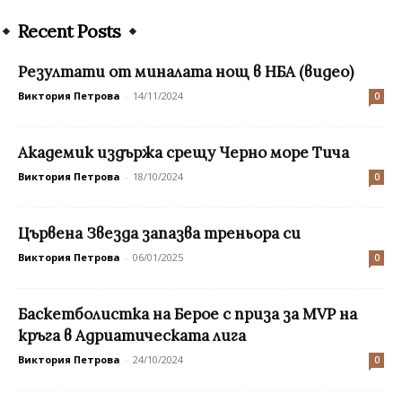
Recent Posts
Резултати от миналата нощ в НБА (видео)
Виктория Петрова
-
14/11/2024
0
Академик издържа срещу Черно море Тича
Виктория Петрова
-
18/10/2024
0
Цървена Звезда запазва треньора си
Виктория Петрова
-
06/01/2025
0
Баскетболистка на Берое с приза за MVP на
кръга в Адриатическата лига
Виктория Петрова
-
24/10/2024
0