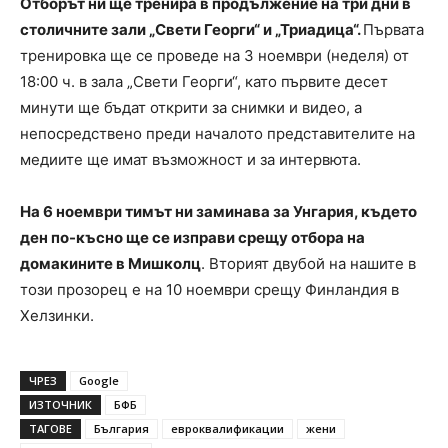
Отборът ни ще тренира в продължение на три дни в
столичните зали „Свети Георги“ и „Триадица“.
Първата
тренировка ще се проведе на 3 ноември (неделя) от
18:00 ч. в зала „Свети Георги“, като първите десет
минути ще бъдат открити за снимки и видео, а
непосредствено преди началото представителите на
медиите ще имат възможност и за интервюта.
На 6 ноември тимът ни заминава за Унгария, където
ден по-късно ще се изправи срещу отбора на
домакините в Мишколц
. Вторият двубой на нашите в
този прозорец е на 10 ноември срещу Финландия в
Хелзинки.
ЧРЕЗ
Google
ИЗТОЧНИК
БФБ
ТАГОВЕ
България
евроквалификации
жени