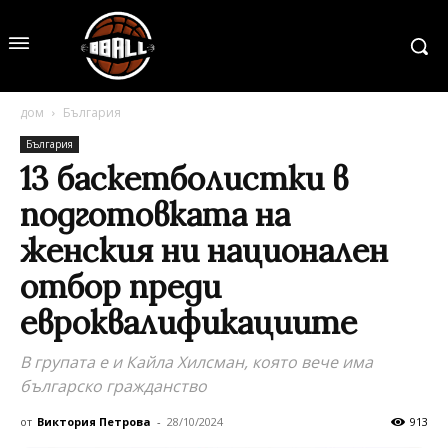
дом
България
България
13 баскетболистки в
подготовката на
женския ни национален
отбор преди
евроквалификациите
В групата е и Кайла Хилсман, която вече има
българско гражданство
от
Виктория Петрова
-
28/10/2024
913