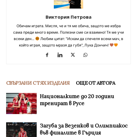
Виктория Петрова
Обичам играта. Мисля, че и тя ме обича, защото ме избра
сама преди много време. Полезни сме си взаимно! Тя ме учи
всеки ден...
Любим цитат: "Искам да спечеля всеки мач, в
който играя, защото мразя да губя", Лука Дончич!
СВЪРЗАНИ С ТЯХ ИЗДЕЛИЯ
ОЩЕ ОТ АВТОРА
Националките до 20 години
тренират в Русе
Загуба за Везенков и Олимпиакос
във финалите в Гърция