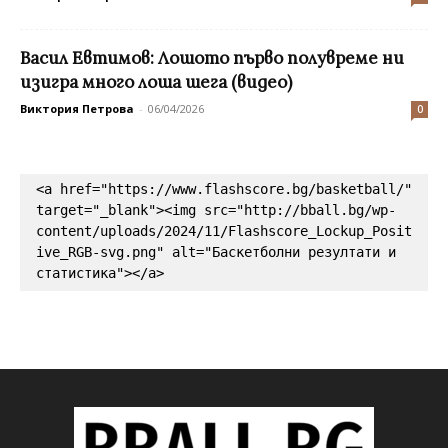
Васил Евтимов: Лошото първо полувреме ни
изигра много лоша шега (видео)
Виктория Петрова
-
06/04/2026
0
<a href="https://www.flashscore.bg/basketball/" 
target="_blank"><img src="http://bball.bg/wp-
content/uploads/2024/11/Flashscore_Lockup_Posit
ive_RGB-svg.png" alt="Баскетболни резултати и 
статистика"></a>