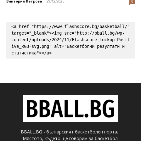
Виктория Петрова
-
29/12/2025
0
<a href="https://www.flashscore.bg/basketball/" 
target="_blank"><img src="http://bball.bg/wp-
content/uploads/2024/11/Flashscore_Lockup_Posit
ive_RGB-svg.png" alt="Баскетболни резултати и 
статистика"></a>
BBALL.BG - българският баскетболен портал.
Мястото, където ще говорим за баскетбол.