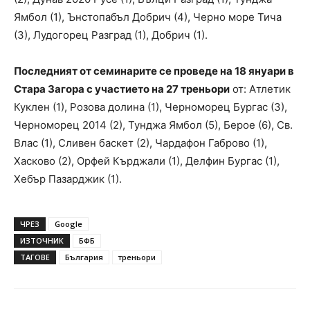
Ямбол (1), Ънстопабъл Добрич (4), Черно море Тича
(3), Лудогорец Разград (1), Добрич (1).
Последният от семинарите се проведе на 18 януари в
Стара Загора с участието на 27 треньори
от: Атлетик
Куклен (1), Розова долина (1), Черноморец Бургас (3),
Черноморец 2014 (2), Тунджа Ямбол (5), Берое (6), Св.
Влас (1), Сливен баскет (2), Чардафон Габрово (1),
Хасково (2), Орфей Кърджали (1), Делфин Бургас (1),
Хебър Пазарджик (1).
ЧРЕЗ
Google
ИЗТОЧНИК
БФБ
ТАГОВЕ
България
треньори