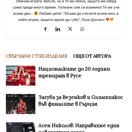
Обичам играта. Мисля, че и тя ме обича, защото ме избра
сама преди много време. Полезни сме си взаимно! Тя ме учи
всеки ден...
Любим цитат: "Искам да спечеля всеки мач, в
който играя, защото мразя да губя", Лука Дончич!
СВЪРЗАНИ С ТЯХ ИЗДЕЛИЯ
ОЩЕ ОТ АВТОРА
Националките до 20 години
тренират в Русе
Загуба за Везенков и Олимпиакос
във финалите в Гърция
Асен Николов: Направихме един