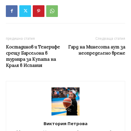
предишна статия
Следваща статия
Костадинов и Тенерифе
Гард на Минесота аут за
срещу Барселона в
неопределено време
турнира за Купата на
Краля в Испания
Виктория Петрова