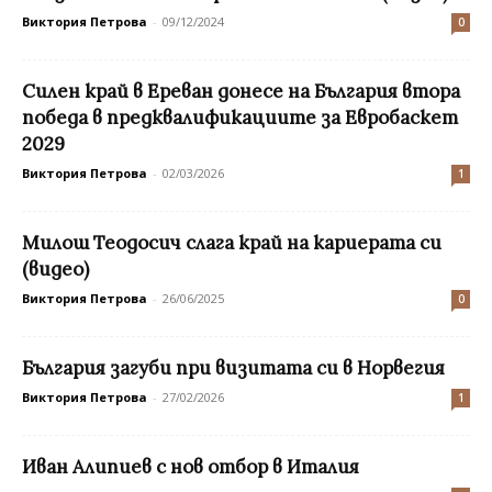
Виктория Петрова
-
09/12/2024
0
Силен край в Ереван донесе на България втора
победа в предквалификациите за Евробаскет
2029
Виктория Петрова
-
02/03/2026
1
Милош Теодосич слага край на кариерата си
(видео)
Виктория Петрова
-
26/06/2025
0
България загуби при визитата си в Норвегия
Виктория Петрова
-
27/02/2026
1
Иван Алипиев с нов отбор в Италия