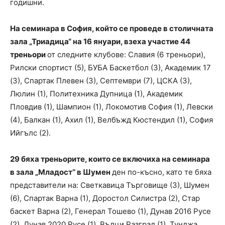
годишни.
На семинара в София, който се проведе в столичната
зала „Триадица“ на 16 януари, взеха участие 44
треньори
от следните клубове: Славия (6 треньори),
Рилски спортист (5), БУБА Баскетбол (3), Академик 17
(3), Спартак Плевен (3), Септември (7), ЦСКА (3),
Люлин (1), Политехника Дупница (1), Академик
Пловдив (1), Шампион (1), Локомотив София (1), Левски
(4), Балкан (1), Ахил (1), Велбъжд Кюстендил (1), София
Ийгълс (2).
29 бяха треньорите, които се включиха на семинара
в зала „Младост“ в Шумен
ден по-късно, като те бяха
представители на: Светкавица Търговище (3), Шумен
(6), Спартак Варна (1), Доростол Силистра (2), Стар
баскет Варна (2), Генерал Тошево (1), Дунав 2016 Русе
(2), Дунав 2020 Русе (1), Вълци Разград (1), Тунджа