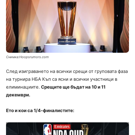
Снимка:Hoopsrumors.com
След изиграването на всички срещи от груповата фаза
на турнира НБА Къп са ясни и всички участници в
елиминациите.
Срещите ще бъдат на 10 и 11
декември.
Ето и кои са 1/4-финалистите: