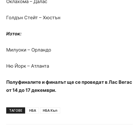
Оклахома – Далас
Голдън Стейт – Хюстън
Изток:
Милуоки – Орландо
Ню Йорк – Атланта
Полуфиналите и финалът ще се проведат в Лас Вегас
от 14 до 17 декември.
ТАГОВЕ
НБА
НБА Къп