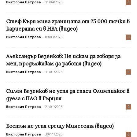
Виктория Петрова
-
11/04/2025
0
Стеф Къри мина границата от 25 000 точки в
кариерата си в НБА (видео)
Виктория Петрова
-
09/03/2025
0
Александър Везенков: Не искам да говоря за
мен, продължавам да работя (видео)
Виктория Петрова
-
11/01/2025
0
Силен Везенков не успя да спаси Олимпиакос в
дуела с ПАО в Гърция
Виктория Петрова
-
21/01/2025
0
Бостън не успя срещу Минесота (видео)
Виктория Петрова
-
30/11/2025
0