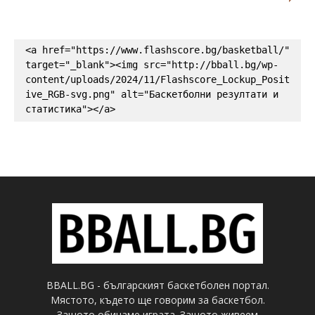
<a href="https://www.flashscore.bg/basketball/" 
target="_blank"><img src="http://bball.bg/wp-
content/uploads/2024/11/Flashscore_Lockup_Posit
ive_RGB-svg.png" alt="Баскетболни резултати и 
статистика"></a>
BBALL.BG - българският баскетболен портал.
Мястото, където ще говорим за баскетбол.
Защото обичаме играта. Защото живеем