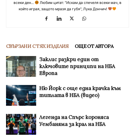
всеки ден...
Любим цитат: "Искам да спечеля всеки мач, в
който играя, защото мразя да губя", Лука Дончич!
СВЪРЗАНИ С ТЯХ ИЗДЕЛИЯ
ОЩЕ ОТ АВТОРА
Заклис разкри един от
ключовите принципи на НБА
Европа
Ню Йорк с още една крачка към
титлата в НБА (видео)
Легенда на Спърс короняса
Уембаняма за крал на НБА