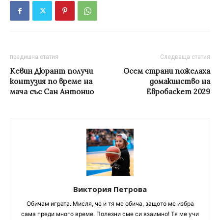
предишна статия
Следваща статия
Кевин Дюрант получи
Осем страни пожелаха
контузия по време на
домакинство на
мача със Сан Антонио
Евробаскет 2029
Виктория Петрова
Обичам играта. Мисля, че и тя ме обича, защото ме избра
сама преди много време. Полезни сме си взаимно! Тя ме учи