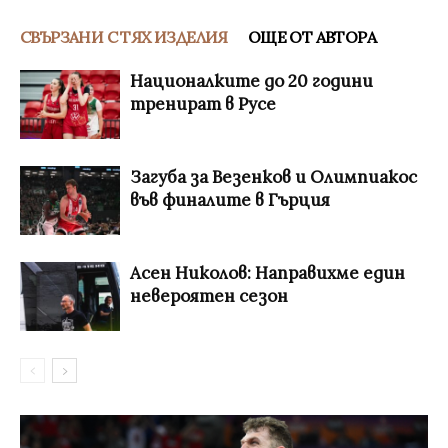
СВЪРЗАНИ С ТЯХ ИЗДЕЛИЯ
ОЩЕ ОТ АВТОРА
Националките до 20 години
тренират в Русе
Загуба за Везенков и Олимпиакос
във финалите в Гърция
Асен Николов: Направихме един
невероятен сезон