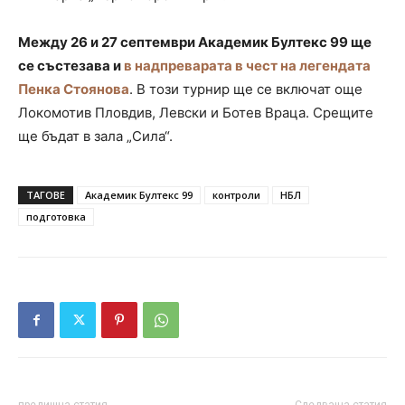
Между 26 и 27 септември Академик Бултекс 99 ще
се състезава и
в надпреварата в чест на легендата
Пенка Стоянова
. В този турнир ще се включат още
Локомотив Пловдив, Левски и Ботев Враца. Срещите
ще бъдат в зала „Сила“.
ТАГОВЕ
Академик Бултекс 99
контроли
НБЛ
подготовка
предишна статия
Следваща статия