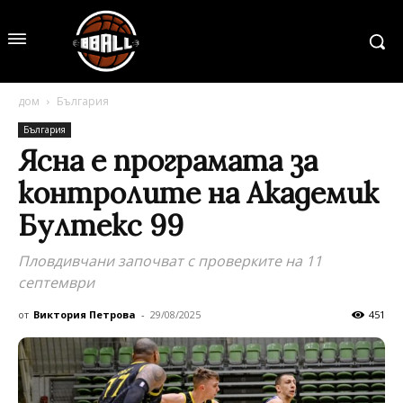
дом
България
България
Ясна е програмата за
контролите на Академик
Бултекс 99
Пловдивчани започват с проверките на 11
септември
от
Виктория Петрова
-
29/08/2025
451