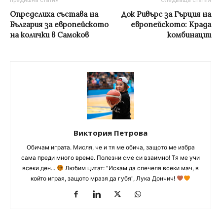
Определиха състава на
Док Ривърс за Гърция на
България за европейското
европейското: Крада
на колички в Самоков
комбинации
Виктория Петрова
Обичам играта. Мисля, че и тя ме обича, защото ме избра
сама преди много време. Полезни сме си взаимно! Тя ме учи
всеки ден...
Любим цитат: "Искам да спечеля всеки мач, в
който играя, защото мразя да губя", Лука Дончич!