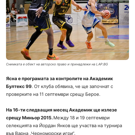
Снимката е обект на авторско право и принадлежи на LAP.BG
Ясна е програмата за контролите на Академик
Бултекс 99
. От клуба обявиха, че ще започнат с
проверките на 11 септември срещу Берое.
На 16-ти следващия месец Академик ще излезе
срещу Миньор 2015.
Между 18 и 19 септември
селекцията на Йордан Янков ще участва на турнира
във Варна „Черноморски игри“.