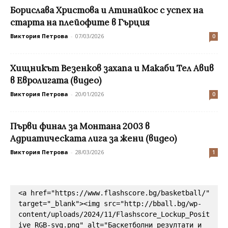
Борислава Христова и Атинайкос с успех нa
старта на плейофите в Гърция
Виктория Петрова
-
07/03/2026
0
Хищникът Везенков захапа и Макаби Тел Авив
в Евролигата (видео)
Виктория Петрова
-
20/01/2026
0
Първи финал за Монтана 2003 в
Адриатическата лига за жени (видео)
Виктория Петрова
-
28/03/2026
1
<a href="https://www.flashscore.bg/basketball/" 
target="_blank"><img src="http://bball.bg/wp-
content/uploads/2024/11/Flashscore_Lockup_Posit
ive_RGB-svg.png" alt="Баскетболни резултати и 