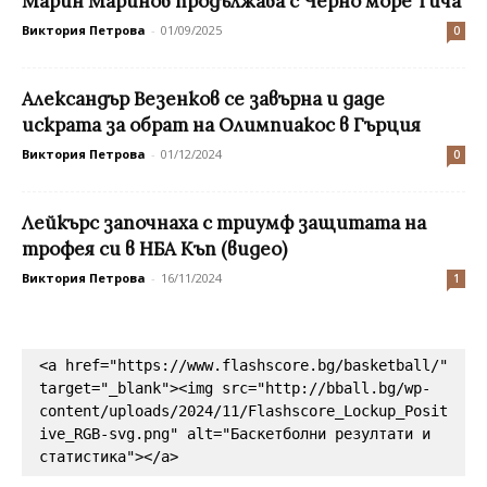
Марин Маринов продължава с Черно море Тича
Виктория Петрова
-
01/09/2025
0
Александър Везенков се завърна и даде
искрата за обрат на Олимпиакос в Гърция
Виктория Петрова
-
01/12/2024
0
Лейкърс започнаха с триумф защитата на
трофея си в НБА Къп (видео)
Виктория Петрова
-
16/11/2024
1
<a href="https://www.flashscore.bg/basketball/" 
target="_blank"><img src="http://bball.bg/wp-
content/uploads/2024/11/Flashscore_Lockup_Posit
ive_RGB-svg.png" alt="Баскетболни резултати и 
статистика"></a>