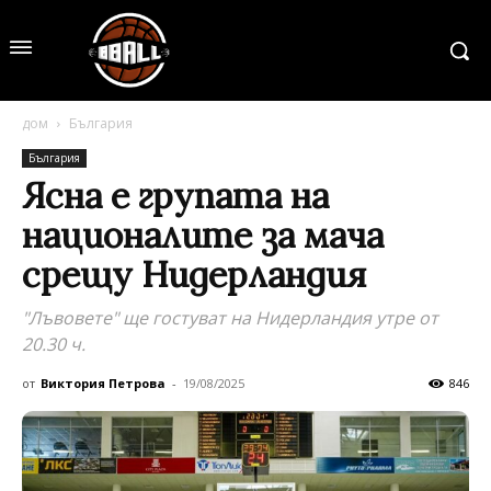
дом
България
България
Ясна е групата на
националите за мача
срещу Нидерландия
"Лъвовете" ще гостуват на Нидерландия утре от
20.30 ч.
от
Виктория Петрова
-
19/08/2025
846