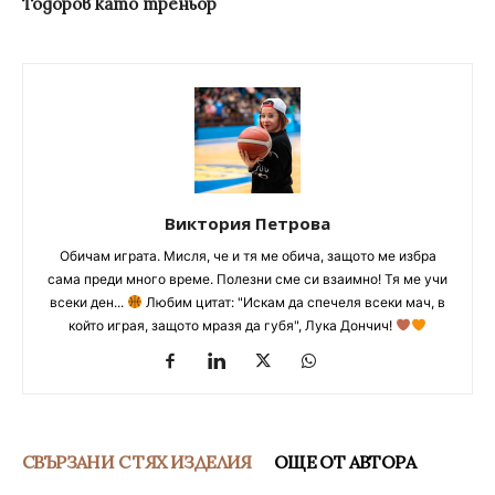
Тодоров като треньор
Виктория Петрова
Обичам играта. Мисля, че и тя ме обича, защото ме избра
сама преди много време. Полезни сме си взаимно! Тя ме учи
всеки ден...
Любим цитат: "Искам да спечеля всеки мач, в
който играя, защото мразя да губя", Лука Дончич!
СВЪРЗАНИ С ТЯХ ИЗДЕЛИЯ
ОЩЕ ОТ АВТОРА