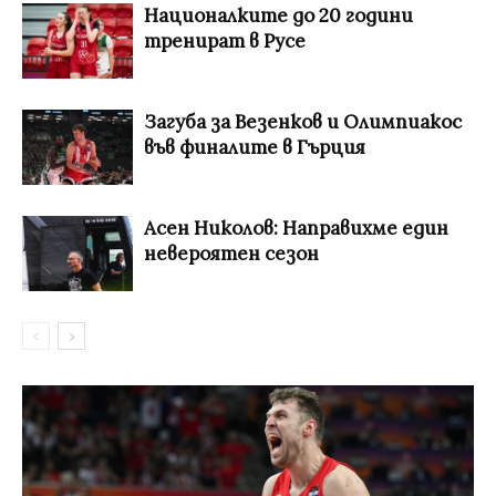
Националките до 20 години
тренират в Русе
Загуба за Везенков и Олимпиакос
във финалите в Гърция
Асен Николов: Направихме един
невероятен сезон