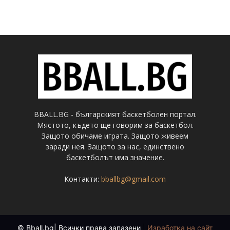
BBALL.BG - българският баскетболен портал.
Мястото, където ще говорим за баскетбол.
Защото обичаме играта. Защото живеем
заради нея. Защото за нас, единствено
баскетболът има значение.
Контакти:
bballbg@gmail.com
© Bball.bg| Всички права запазени
|
Изработка на сайт