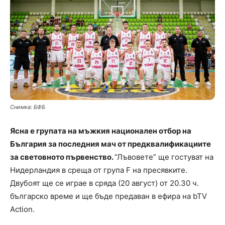
Снимка: БФБ
Ясна е групата на мъжкия национален отбор на
България за последния мач от предквалификациите
за световното първенство.
“Лъвовете” ще гостуват на
Нидерландия в среща от група F на пресявките.
Двубоят ще се играе в сряда (20 август) от 20.30 ч.
българско време и ще бъде предаван в ефира на bTV
Action.