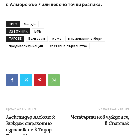
в Алмере със 7 или повече точки разлика.
ЧРЕЗ
Google
ИЗТОЧНИК
БФБ
ТАГОВЕ
България
мъже
национални отбори
предквалификации
световно първенство
предишна статия
Следваща статия
Александър Алексиев:
Четвърти нов чужденец
Виждам страхотно
в Спартак
израстване в Тодор