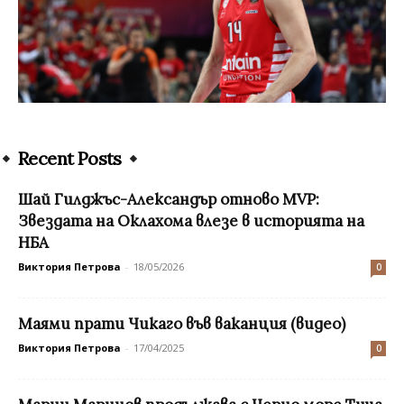
Recent Posts
Шай Гилджъс-Александър отново MVP:
Звездата на Оклахома влезе в историята на
НБА
Виктория Петрова
-
18/05/2026
0
Маями прати Чикаго във ваканция (видео)
Виктория Петрова
-
17/04/2025
0