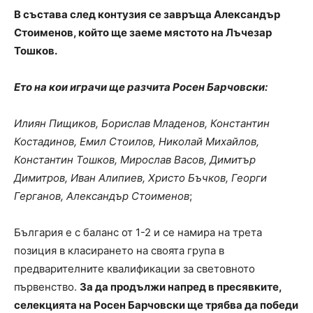
В състава след контузия се завръща Александър
Стоименов, който ще заеме мястото на Лъчезар
Тошков.
Ето на кои играчи ще разчита Росен Барчовски:
Илиян Пищиков, Борислав Младенов, Константин
Костадинов, Емил Стоилов, Николай Михайлов,
Константин Тошков, Мирослав Васов, Димитър
Димитров, Иван Алипиев, Христо Бъчков, Георги
Герганов, Aлександър Стоименов
;
България е с баланс от 1-2 и се намира на трета
позиция в класирането на своята група в
предварителните квалификации за световното
първенство.
За да продължи напред в пресявките,
селекцията на Росен Барчовски ще трябва да победи