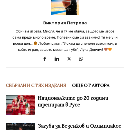
Виктория Петрова
Обичам играта. Мисля, че и тя ме обича, защото ме избра
сама преди много време. Полезни сме си взаимно! Тя ме учи
всеки ден...
Любим цитат: "Искам да спечеля всеки мач, в
който играя, защото мразя да губя", Лука Дончич!
СВЪРЗАНИ С ТЯХ ИЗДЕЛИЯ
ОЩЕ ОТ АВТОРА
Националките до 20 години
тренират в Русе
Загуба за Везенков и Олимпиакос