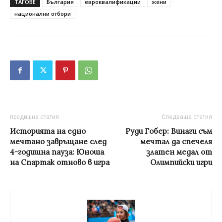
ТАГОВЕ
България
евроквалификации
жени
национални отбори
предишна статия
Следваща статия
Историята на едно
Руди Гобер: Винаги съм
мечтано завръщане след
мечтал да спечеля
4-годишна пауза: Юноша
златен медал от
на Спартак отново в игра
Олимпийски игри