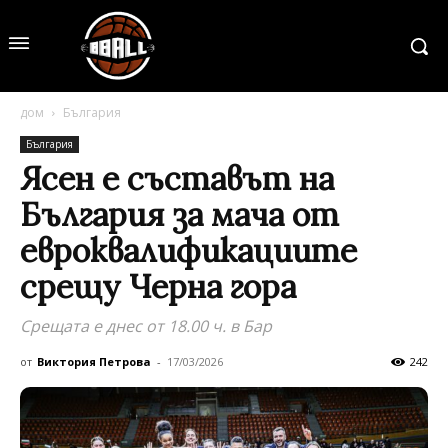
дом
България
България
Ясен е съставът на
България за мача от
евроквалификациите
срещу Черна гора
Срещата е днес от 18.00 ч. в Бар
от
Виктория Петрова
-
17/03/2026
242