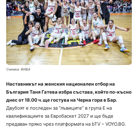
Снимка: ФИБА
Наставникът на женския национален отбор на
България Таня Гатева избра състава, който по-късно
днес от 18.00 ч. ще гостува на Черна гора в Бар.
Двубоят е последен за “лъвиците” в група Е на
квалификациите за Евробаскет 2027 и ще бъде
предаван пряко чрез платформата на bTV – VOYO.BG.