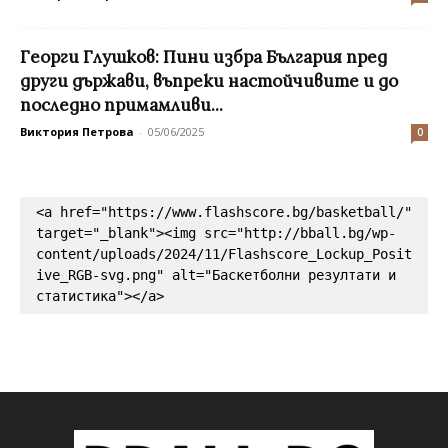
Георги Глушков: Пини избра България пред
други държави, въпреки настойчивите и до
последно примамливи...
Виктория Петрова
-
05/06/2025
0
<a href="https://www.flashscore.bg/basketball/" 
target="_blank"><img src="http://bball.bg/wp-
content/uploads/2024/11/Flashscore_Lockup_Posit
ive_RGB-svg.png" alt="Баскетболни резултати и 
статистика"></a>