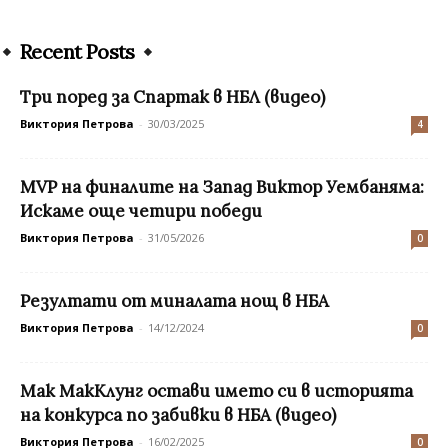
Recent Posts
Три поред за Спартак в НБЛ (видео)
Виктория Петрова
-
30/03/2025
4
MVP на финалите на Запад Виктор Уембаняма:
Искаме още четири победи
Виктория Петрова
-
31/05/2026
0
Резултати от миналата нощ в НБА
Виктория Петрова
-
14/12/2024
0
Мак МакКлунг остави името си в историята
на конкурса по забивки в НБА (видео)
Виктория Петрова
-
16/02/2025
0