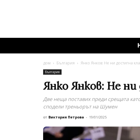
дом
България
Янко Янков: Не ни достигна кл
България
Янко Янков: Не ни
Две неща поставих преди срещата като 
сподели треньорът на Шумен
от
Виктория Петрова
-
19/01/2025