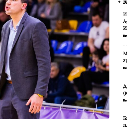
R
И
А
И
В
М
г
В
Д
д
В
Б
п