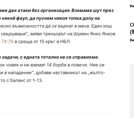
В
аме две атаки без организация.
Вземаме шут през
е някой фаул, да пуснем някоя топка долу на
O
лесно възможността да се върнат в мача. Един кош
(
а свършваше
”, заяви треньорът на Шумен Янко Янков
В
 74:76
в среща от 15 кръг в НБЛ.
задачи, с едната тотално не се справихме.
ок човек и ни вземат 14 борби в повече. Ние си
би в нападение”
, добави наставникът на „жълто-
то с баланс от 1-13.