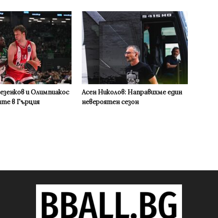
Везенков и Олимпиакос
Асен Николов: Направихме един
ите в Гърция
невероятен сезон