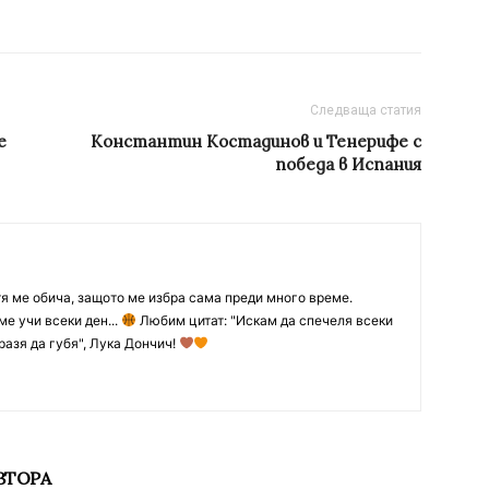
Следваща статия
е
Константин Костадинов и Тенерифе с
победа в Испания
тя ме обича, защото ме избра сама преди много време.
ме учи всеки ден...
Любим цитат: "Искам да спечеля всеки
разя да губя", Лука Дончич!
ВТОРА