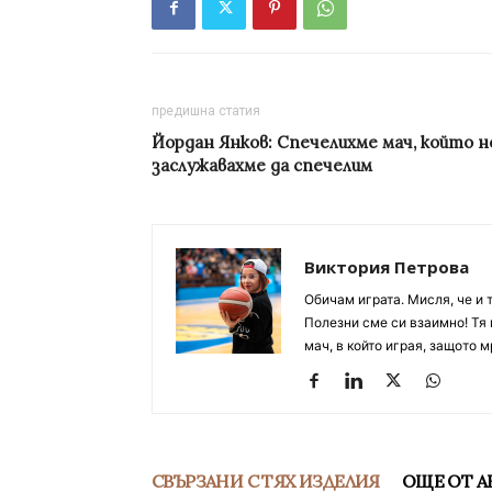
предишна статия
Йордан Янков: Спечелихме мач, който н
заслужавахме да спечелим
Виктория Петрова
Обичам играта. Мисля, че и 
Полезни сме си взаимно! Тя 
мач, в който играя, защото м
СВЪРЗАНИ С ТЯХ ИЗДЕЛИЯ
ОЩЕ ОТ А