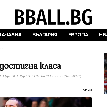
НАЧАЛНА
БЪЛГАРИЯ
ЕВРОПА
НБ
аса
 достигна класа
задачи, с едната тотално не се справихме,
785