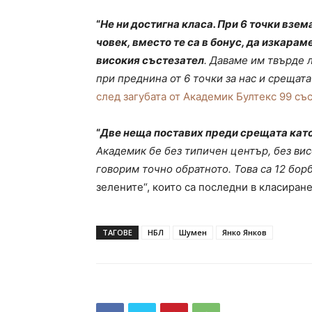
“
Не ни достигна класа. При 6 точки взем
човек, вместо те са в бонус, да изкарам
високия състезател
. Даваме им твърде 
при преднина от 6 точки за нас и срещат
след загубата от Академик Бултекс 99 със
“
Две неща поставих преди срещата като 
Академик бе без типичен център, без вис
говорим точно обратното. Това са 12 бор
зелените“, които са последни в класиране
ТАГОВЕ
НБЛ
Шумен
Янко Янков