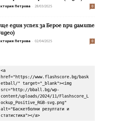
иктория Петрова
-
28/03/2025
0
ще един успех за Берое при дамите
видео)
иктория Петрова
-
02/04/2025
0
<a 
href="https://www.flashscore.bg/bask
etball/" target="_blank"><img 
src="http://bball.bg/wp-
content/uploads/2024/11/Flashscore_L
ockup_Positive_RGB-svg.png" 
alt="Баскетболни резултати и 
статистика"></a>