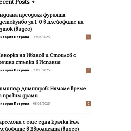
ecent Posts
ндиана преодоля фурията
детокунбо за 1-0 в плейофите на
зток (видео)
иктория Петрова
-
19/04/2025
0
енорка на Иванов и Стоилов с
решна стъпка в Испания
иктория Петрова
-
23/03/2025
0
имитър Димитров: Нямаме време
а правим драми
иктория Петрова
-
08/08/2025
0
арселона с още една крачка към
лейофите в Евролигата (видео)