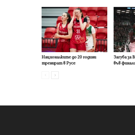
Националките до 20 години
Загуба за 
тренират в Русе
във финал