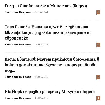
Голдън Стейт повали Минесота (видео)
Виктория Петрова
-
22/12/2024
0
Таня Гатева: Нашата цел е в следващата
квалификация задължително класиране на
европейско
Виктория Петрова
-
03/02/2025
0
Васил Евтимов: Мачът приключи в момента, в
който домакините взеха пет поредни борби
под...
Виктория Петрова
-
31/03/2025
0
Ню Йорк се развихри срещу Милуоки (видео)
Виктория Петрова
-
13/01/2025
1