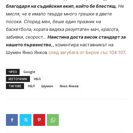
благодаря на съдийския екип, който бе блестящ
. Не
мисля, че е имало твърде много грешки в двете
посоки. Според мен, беше един празник на
баскетбола, хората видяха резултатен мач, красота,
забивки, скорост…
Наистина доста висок стандарт за
нашето първенство
„
, коментира наставникът на
Шумен Янко Янков
след загубата от Берое със 104:107
.
ЧРЕЗ
Google
ИЗТОЧНИК
НБЛ
ТАГОВЕ
НБЛ
Шумен
Янко Янков