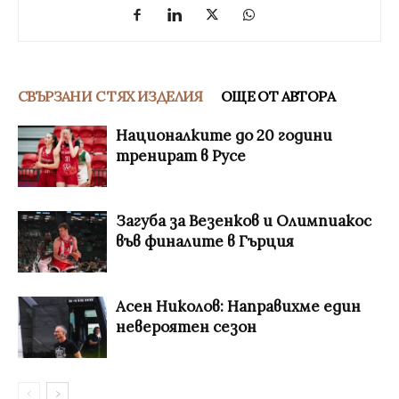
СВЪРЗАНИ С ТЯХ ИЗДЕЛИЯ
ОЩЕ ОТ АВТОРА
Националките до 20 години
тренират в Русе
Загуба за Везенков и Олимпиакос
във финалите в Гърция
Асен Николов: Направихме един
невероятен сезон