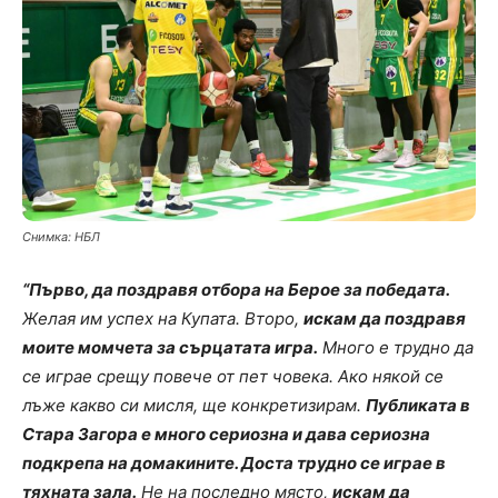
Снимка: НБЛ
“Първо, да поздравя отбора на Берое за победата.
Желая им успех на Купата. Второ,
искам да поздравя
моите момчета за сърцатата игра.
Много е трудно да
се играе срещу повече от пет човека. Ако някой се
лъже какво си мисля, ще конкретизирам.
Публиката в
Стара Загора е много сериозна и дава сериозна
подкрепа на домакините. Доста трудно се играе в
тяхната зала.
Не на последно място,
искам да