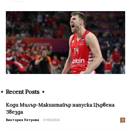
Recent Posts
Коди Милър-Макинтайър напуска Цървена
Звезда
Виктория Петрова
-
01/06/2026
0