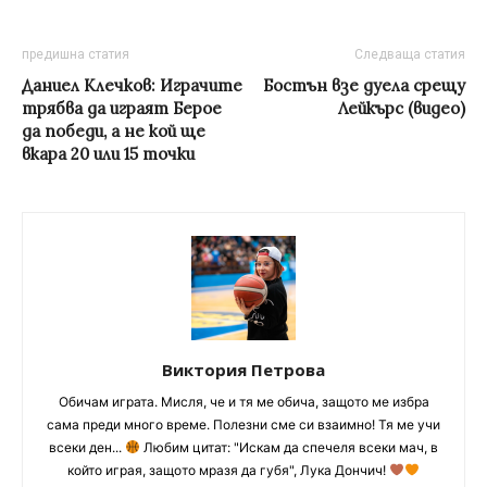
предишна статия
Следваща статия
Даниел Клечков: Играчите
Бостън взе дуела срещу
трябва да играят Берое
Лейкърс (видео)
да победи, а не кой ще
вкара 20 или 15 точки
Виктория Петрова
Обичам играта. Мисля, че и тя ме обича, защото ме избра
сама преди много време. Полезни сме си взаимно! Тя ме учи
всеки ден...
Любим цитат: "Искам да спечеля всеки мач, в
който играя, защото мразя да губя", Лука Дончич!