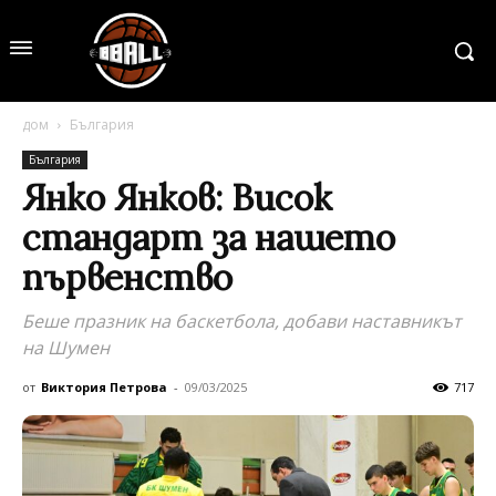
дом
България
България
Янко Янков: Висок
стандарт за нашето
първенство
Беше празник на баскетбола, добави наставникът
на Шумен
от
Виктория Петрова
-
09/03/2025
717