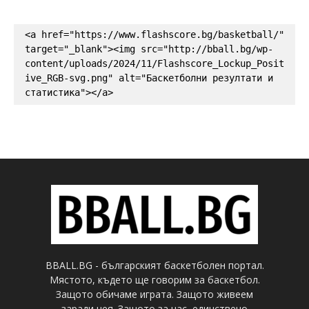
<a href="https://www.flashscore.bg/basketball/" 
target="_blank"><img src="http://bball.bg/wp-
content/uploads/2024/11/Flashscore_Lockup_Posit
ive_RGB-svg.png" alt="Баскетболни резултати и 
статистика"></a>
BBALL.BG - българският баскетболен портал.
Мястото, където ще говорим за баскетбол.
Защото обичаме играта. Защото живеем
заради нея. Защото за нас, единствено