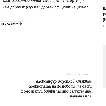
САЩ би било забавно
.
Мисля, че това ще бъде
най-добрият формат
“, добави гръцкият национал.
Ш
р
(
Янис Адетокунбо
В
Следваща статия
Александър Везенков: Очаквам
подкрепата на феновете, за да ни
помогнат и всички заедно да изпълним
нашата цел