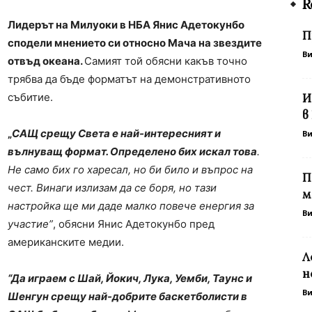
R
Лидерът на Милуоки в НБА Янис Адетокунбо
П
сподели мнението си относно Мача на звездите
В
отвъд океана.
Самият той обясни какъв точно
трябва да бъде форматът на демонстративното
събитие.
И
в
„
САЩ срещу Света е най-интересният и
В
вълнуващ формат. Определено бих искал това
.
Не само бих го харесал, но би било и въпрос на
П
чест. Винаги излизам да се боря, но тази
м
настройка ще ми даде малко повече енергия за
В
участие”
, обясни Янис Адетокунбо пред
американските медии.
Л
н
“Да играем с Шай, Йокич, Лука, Уемби, Таунс и
В
Шенгун срещу най-добрите баскетболисти в