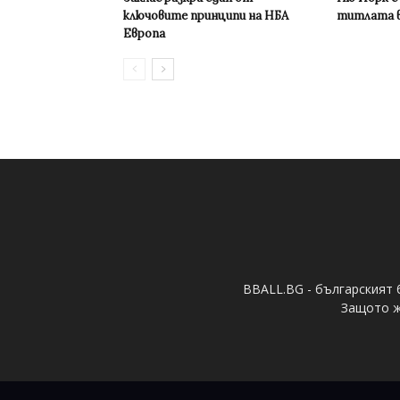
ключовите принципи на НБА
титлата в
Европа
BBALL.BG - българският 
Защото ж