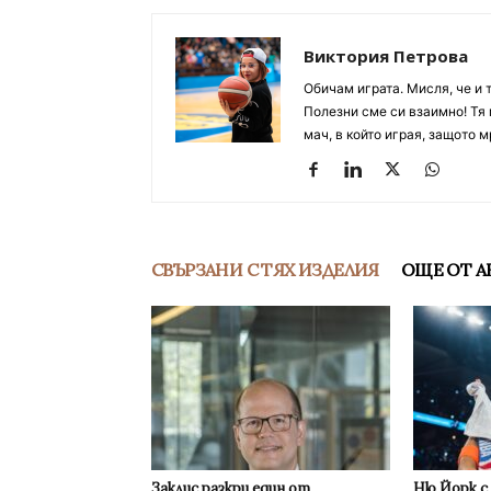
Виктория Петрова
Обичам играта. Мисля, че и 
Полезни сме си взаимно! Тя 
мач, в който играя, защото м
СВЪРЗАНИ С ТЯХ ИЗДЕЛИЯ
ОЩЕ ОТ А
Заклис разкри един от
Ню Йорк с