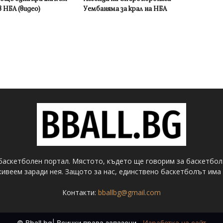
 НБА (видео)
Уембаняма за крал на НБА
баскетболен портал. Мястото, където ще говорим за баскетбол
ивеем заради нея. Защото за нас, единствено баскетболът има 
Контакти:
bballbg@gmail.com
© Bball.bg| Всички права запазени
|
Изработка на сайт