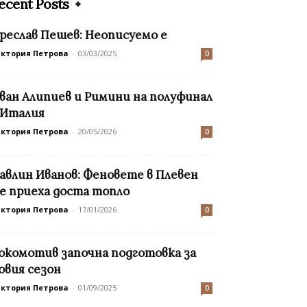
ecent Posts
реслав Пешев: Неописуемо е
иктория Петрова
-
03/03/2025
0
ван Алипиев и Римини на полуфинал
 Италия
иктория Петрова
-
20/05/2026
0
авлин Иванов: Феновете в Плевен
е приеха доста топло
иктория Петрова
-
17/01/2026
0
окомотив започна подготовка за
овия сезон
иктория Петрова
-
01/09/2025
0