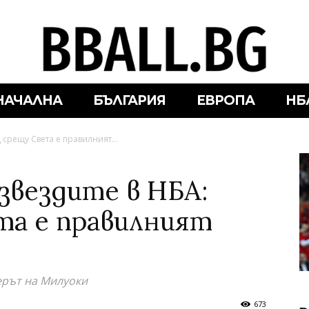
НАЧАЛНА
БЪЛГАРИЯ
ЕВРОПА
НБ
 срещу Света е правилният...
 звездите в НБА:
а е правилният
ерът на Милуоки
673