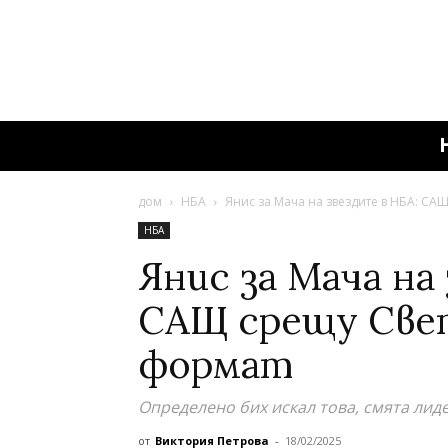
дом
НБА
Янис за Мача на звездите в НБА: САЩ
НБА
Янис за Мача на
САЩ срещу Свет
формат
Определено бих искал това, смята лид
от
Виктория Петрова
-
18/02/2025