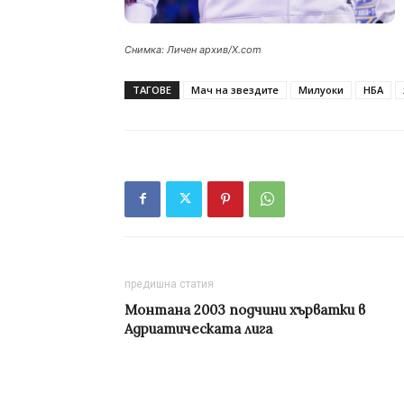
Снимка: Личен архив/X.com
ТАГОВЕ
Мач на звездите
Милуоки
НБА
предишна статия
Монтана 2003 подчини хърватки в
Адриатическата лига