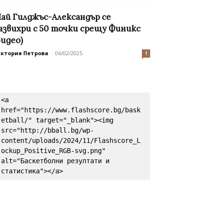
ай Гилджъс-Александър се
азвихри с 50 точки срещу Финикс
видео)
иктория Петрова
-
06/02/2025
1
<a 
href="https://www.flashscore.bg/bask
etball/" target="_blank"><img 
src="http://bball.bg/wp-
content/uploads/2024/11/Flashscore_L
ockup_Positive_RGB-svg.png" 
alt="Баскетболни резултати и 
статистика"></a>