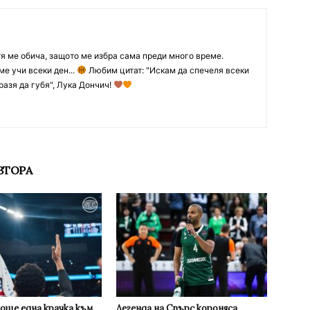
тя ме обича, защото ме избра сама преди много време.
ме учи всеки ден...
Любим цитат: "Искам да спечеля всеки
разя да губя", Лука Дончич!
ВТОРА
 още една крачка към
Легенда на Спърс короняса