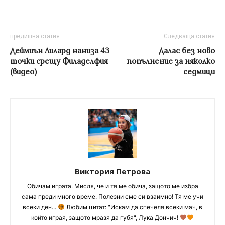
предишна статия
Следваща статия
Деймиън Лилард наниза 43
Далас без ново
точки срещу Филаделфия
попълнение за няколко
(видео)
седмици
Виктория Петрова
Обичам играта. Мисля, че и тя ме обича, защото ме избра
сама преди много време. Полезни сме си взаимно! Тя ме учи
всеки ден...
Любим цитат: "Искам да спечеля всеки мач, в
който играя, защото мразя да губя", Лука Дончич!