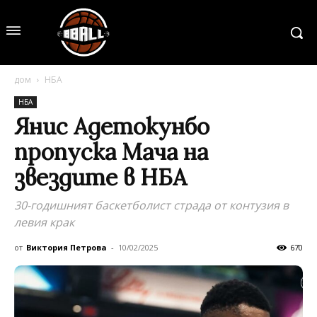
дом
НБА
НБА
Янис Адетокунбо
пропуска Мача на
звездите в НБА
30-годишният баскетболист страда от контузия в
левия крак
от
Виктория Петрова
-
10/02/2025
670