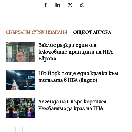
СВЪРЗАНИ С ТЯХ ИЗДЕЛИЯ
ОЩЕ ОТ АВТОРА
Заклис разкри един от
ключовите принципи на НБА
Европа
Ню Йорк с още една крачка към
титлата в НБА (видео)
Легенда на Спърс короняса
Уембаняма за крал на НБА