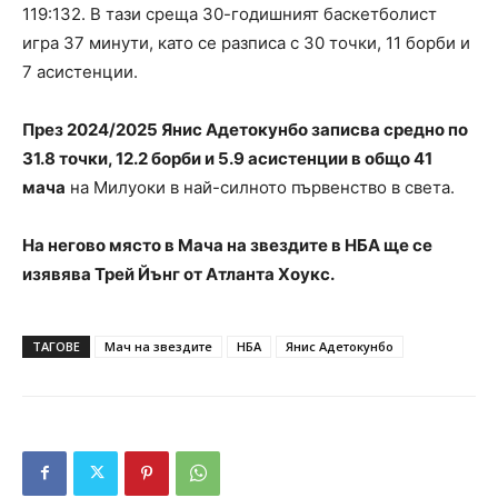
119:132. В тази среща 30-годишният баскетболист
игра 37 минути, като се разписа с 30 точки, 11 борби и
7 асистенции.
През 2024/2025 Янис Адетокунбо записва средно по
31.8 точки, 12.2 борби и 5.9 асистенции в общо 41
мача
на Милуоки в най-силното първенство в света.
На негово място в Мача на звездите в НБА ще се
изявява Трей Йънг от Атланта Хоукс.
ТАГОВЕ
Мач на звездите
НБА
Янис Адетокунбо