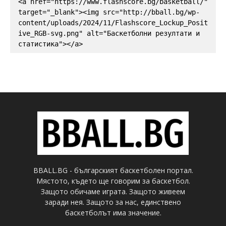
<a href="https://www.flashscore.bg/basketball/" 
target="_blank"><img src="http://bball.bg/wp-
content/uploads/2024/11/Flashscore_Lockup_Posit
ive_RGB-svg.png" alt="Баскетболни резултати и 
статистика"></a>
BBALL.BG - българският баскетболен портал.
Мястото, където ще говорим за баскетбол.
Защото обичаме играта. Защото живеем
заради нея. Защото за нас, единствено
баскетболът има значение.