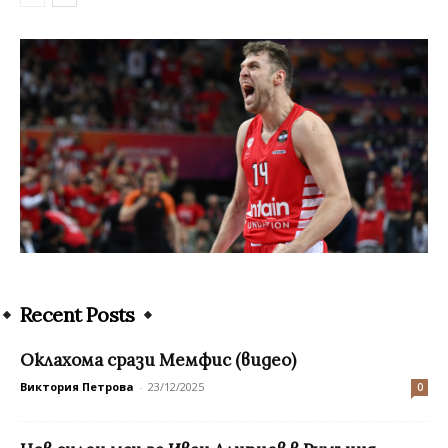
Recent Posts
Оклахома срази Мемфис (видео)
Виктория Петрова
-
23/12/2025
0