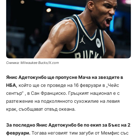
Снимка: Milwaukee Bucks/X.com
Янис Адетокунбо ще пропусне Мача на звездите в
НБА,
който ще се проведе на 16 февруари в „Чейс
сентър“ , в Сан Франциско. Гръцкият национал е с
разтежение на подколянното сухожилие на левия
крак, съобщават отвъд океана.
За последно Янис Адетокунбо бе по екип за Бъкс на 2
февруари.
Тогава неговият тим загуби от Мемфис със