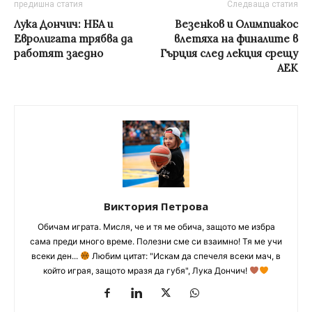
предишна статия
Следваща статия
Лука Дончич: НБА и
Везенков и Олимпиакос
Евролигата трябва да
влетяха на финалите в
работят заедно
Гърция след лекция срещу
АЕК
Виктория Петрова
Обичам играта. Мисля, че и тя ме обича, защото ме избра
сама преди много време. Полезни сме си взаимно! Тя ме учи
всеки ден...
Любим цитат: "Искам да спечеля всеки мач, в
който играя, защото мразя да губя", Лука Дончич!