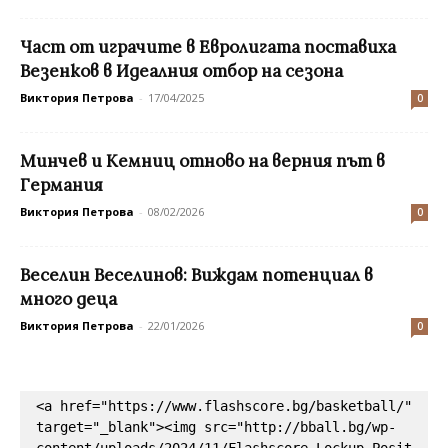
Част от играчите в Евролигата поставиха
Везенков в Идеалния отбор на сезона
Виктория Петрова
-
17/04/2025
0
Минчев и Кемниц отново на верния път в
Германия
Виктория Петрова
-
08/02/2026
0
Веселин Веселинов: Виждам потенциал в
много деца
Виктория Петрова
-
22/01/2026
0
<a href="https://www.flashscore.bg/basketball/" 
target="_blank"><img src="http://bball.bg/wp-
content/uploads/2024/11/Flashscore_Lockup_Posit