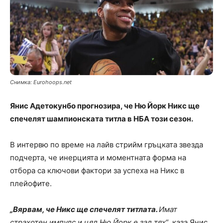
Снимка: Eurohoops.net
Янис Адетокунбо прогнозира, че Ню Йорк Никс ще
спечелят шампионската титла в НБА този сезон.
В интервю по време на лайв стрийм гръцката звезда
подчерта, че инерцията и моментната форма на
отбора са ключови фактори за успеха на Никс в
плейофите.
„Вярвам, че Никс ще спечелят титлата.
Имат
страхотен импулс и цял Ню Йорк е зад тях
“, каза Янис