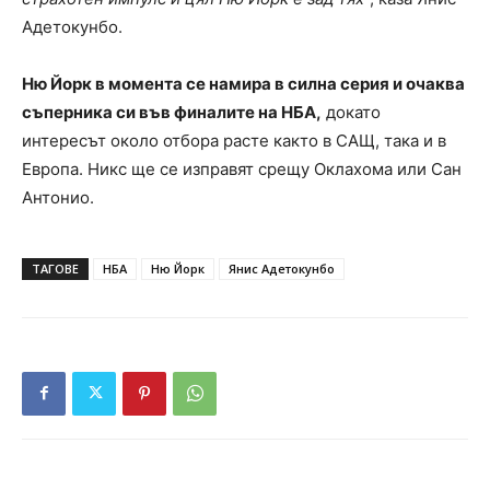
Адетокунбо.
Ню Йорк в момента се намира в силна серия и очаква
съперника си във финалите на НБА,
докато
интересът около отбора расте както в САЩ, така и в
Европа. Никс ще се изправят срещу Оклахома или Сан
Антонио.
ТАГОВЕ
НБА
Ню Йорк
Янис Адетокунбо