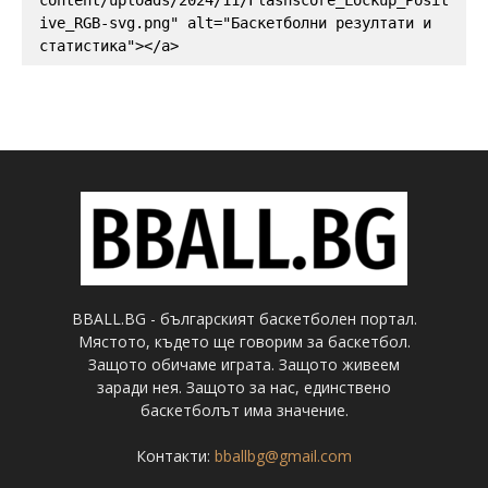
ive_RGB-svg.png" alt="Баскетболни резултати и 
статистика"></a>
BBALL.BG - българският баскетболен портал.
Мястото, където ще говорим за баскетбол.
Защото обичаме играта. Защото живеем
заради нея. Защото за нас, единствено
баскетболът има значение.
Контакти:
bballbg@gmail.com