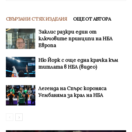
СВЪРЗАНИ С ТЯХ ИЗДЕЛИЯ
ОЩЕ ОТ АВТОРА
Заклис разкри един от
ключовите принципи на НБА
Европа
Ню Йорк с още една крачка към
титлата в НБА (видео)
Легенда на Спърс короняса
Уембаняма за крал на НБА