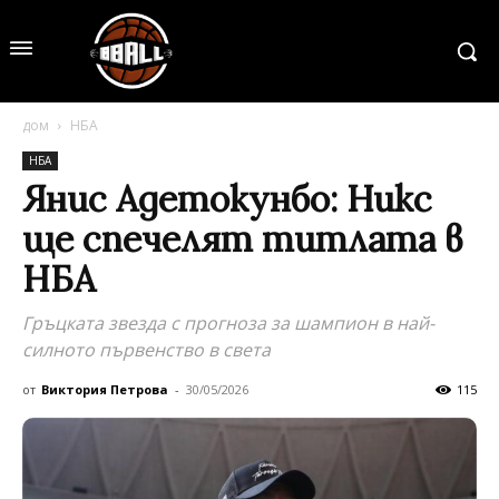
дом
НБА
НБА
Янис Адетокунбо: Никс
ще спечелят титлата в
НБА
Гръцката звезда с прогноза за шампион в най-
силното първенство в света
от
Виктория Петрова
-
30/05/2026
115