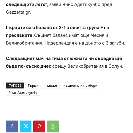
следващото лято
”, заяви Янис Адетокунбо пред
Gazzetta.gr.
Гърците са с баланс от 2-1 в своята група F на
пресявките.
Същият баланс имат още Чехия и
Великобритания. Нидерландия е на дъното с 3 загуби.
Следващият мач на тима от южната ни съседка ще
бъде по-късно днес
срещу Великобритания в Солун.
ТАГОВЕ
Гърция
мъже
национални отбори
Янис Адетокунбо