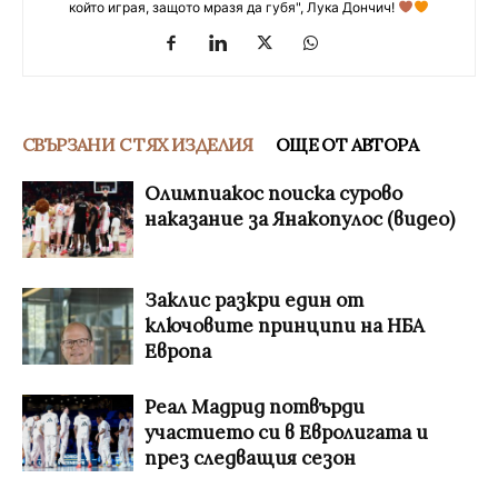
който играя, защото мразя да губя", Лука Дончич!
СВЪРЗАНИ С ТЯХ ИЗДЕЛИЯ
ОЩЕ ОТ АВТОРА
Олимпиакос поиска сурово
наказание за Янакопулос (видео)
Заклис разкри един от
ключовите принципи на НБА
Европа
Реал Мадрид потвърди
участието си в Евролигата и
през следващия сезон