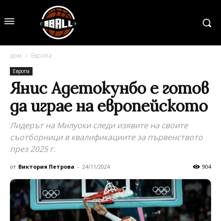
дом
Европа
Европа
Янис Адетокунбо е готов
да играе на европейското
Лидерът на Милуоки следи изявите на своите
съотборници в квалификациите за първенството
през 2025 г.
от
Виктория Петрова
-
24/11/2024
904