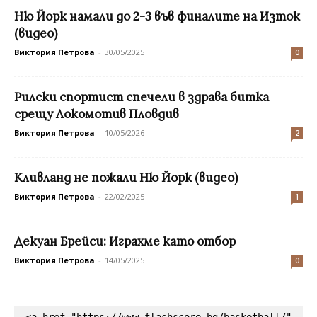
Ню Йорк намали до 2-3 във финалите на Изток
(видео)
Виктория Петрова
-
30/05/2025
0
Рилски спортист спечели в здрава битка
срещу Локомотив Пловдив
Виктория Петрова
-
10/05/2026
2
Кливланд не пожали Ню Йорк (видео)
Виктория Петрова
-
22/02/2025
1
Декуан Брейси: Играхме като отбор
Виктория Петрова
-
14/05/2025
0
<a href="https://www.flashscore.bg/basketball/" 