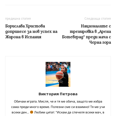
предишна статия
Следваща статия
Борислава Христова
Националите с
допринесе за нов успех на
тренировка в „Арена
Жирона в Испания
Ботевград“ преди мача с
Черна гора
Виктория Петрова
Обичам играта. Мисля, че и тя ме обича, защото ме избра
сама преди много време. Полезни сме си взаимно! Тя ме учи
всеки ден...
Любим цитат: "Искам да спечеля всеки мач, в