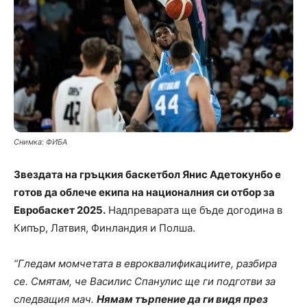
Снимка: ФИБА
Звездата на гръцкия баскетбол Янис Адетокунбо е
готов да облече екипа на националния си отбор за
Евробаскет 2025.
Надпреварата ще бъде догодина в
Кипър, Латвия, Финландия и Полша.
“Гледам момчетата в евроквалификациите, разбира
се. Смятам, че Василис Спанулис ще ги подготви за
следващия мач.
Нямам търпение да ги видя през