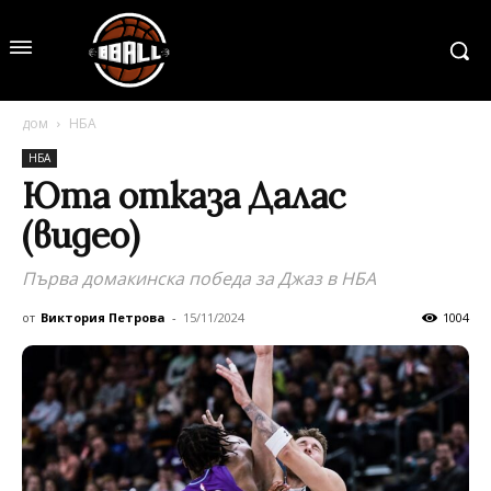
дом
НБА
НБА
Юта отказа Далас
(видео)
Първа домакинска победа за Джаз в НБА
от
Виктория Петрова
-
15/11/2024
1004