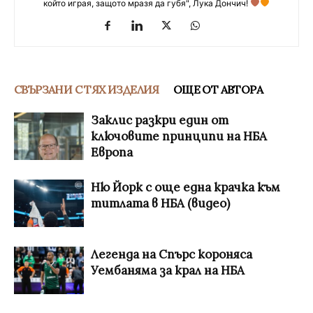
който играя, защото мразя да губя", Лука Дончич!
СВЪРЗАНИ С ТЯХ ИЗДЕЛИЯ
ОЩЕ ОТ АВТОРА
Заклис разкри един от
ключовите принципи на НБА
Европа
Ню Йорк с още една крачка към
титлата в НБА (видео)
Легенда на Спърс короняса
Уембаняма за крал на НБА