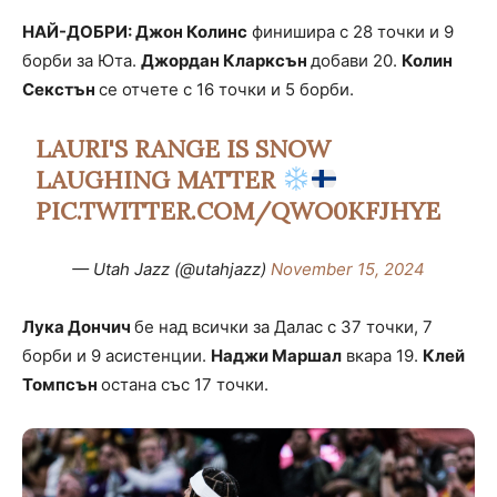
НАЙ-ДОБРИ: Джон Колинс
финишира с 28 точки и 9
борби за Юта.
Джордан Кларксън
добави 20.
Колин
Секстън
се отчете с 16 точки и 5 борби.
LAURI'S RANGE IS SNOW
LAUGHING MATTER
PIC.TWITTER.COM/QWO0KFJHYE
— Utah Jazz (@utahjazz)
November 15, 2024
Лука Дончич
бе над всички за Далас с 37 точки, 7
борби и 9 асистенции.
Наджи Маршал
вкара 19.
Клей
Томпсън
остана със 17 точки.