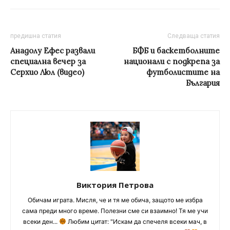
предишна статия
Следваща статия
Анадолу Ефес развали
БФБ и баскетболните
специална вечер за
национали с подкрепа за
Серхио Люл (видео)
футболистите на
България
Виктория Петрова
Обичам играта. Мисля, че и тя ме обича, защото ме избра
сама преди много време. Полезни сме си взаимно! Тя ме учи
всеки ден...
Любим цитат: "Искам да спечеля всеки мач, в