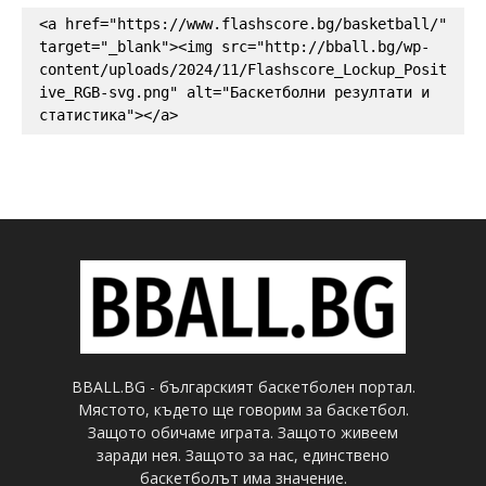
<a href="https://www.flashscore.bg/basketball/" 
target="_blank"><img src="http://bball.bg/wp-
content/uploads/2024/11/Flashscore_Lockup_Posit
ive_RGB-svg.png" alt="Баскетболни резултати и 
статистика"></a>
BBALL.BG - българският баскетболен портал.
Мястото, където ще говорим за баскетбол.
Защото обичаме играта. Защото живеем
заради нея. Защото за нас, единствено
баскетболът има значение.