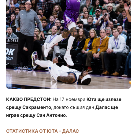
КАКВО ПРЕДСТОИ:
На 17 ноември
Юта ще излезе
срещу Сакраменто
, докато същия ден
Далас ще
играе срещу Сан Антонио
.
СТАТИСТИКА ОТ ЮТА – ДАЛАС