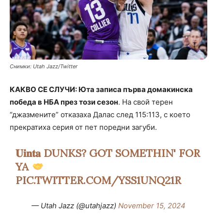
Снимки: Utah Jazz/Twitter
КАКВО СЕ СЛУЧИ: Юта записа първа домакинска
победа в НБА през този сезон
. На свой терен
“джазмените” отказаха Далас след 115:113, с което
прекратиха серия от пет поредни загуби.
𝐔𝐢𝐧𝐭𝐚 DUNKS? GOT SOMETHIN' FOR
YA
PIC.TWITTER.COM/YSS1UNQ21R
— Utah Jazz (@utahjazz)
November 15, 2024