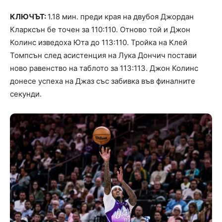
КЛЮЧЪТ:
1.18 мин. преди края на двубоя Джордан
Кларксън бе точен за 110:110. Отново той и Джон
Колинс изведоха Юта до 113:110. Тройка на Клей
Томпсън след асистенция на Лука Дончич постави
ново равенство на таблото за 113:113. Джон Колинс
донесе успеха на Джаз със забивка във финалните
секунди.