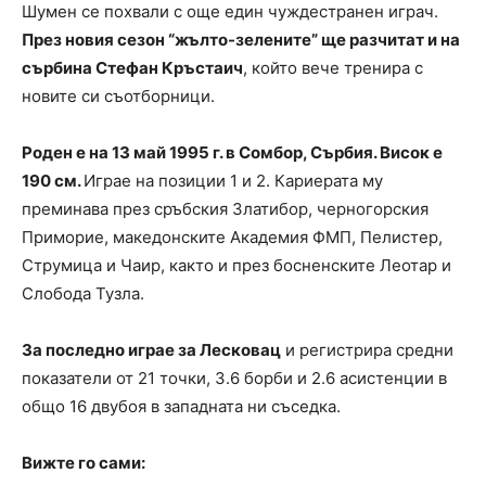
Шумен се похвали с още един чуждестранен играч.
През новия сезон “жълто-зелените” ще разчитат и на
сърбина Стефан Кръстаич
, който вече тренира с
новите си съотборници.
Роден е на 13 май 1995 г. в Сомбор, Сърбия. Висок е
190 см.
Играе на позиции 1 и 2. Кариерата му
преминава през сръбския Златибор, черногорския
Приморие, македонските Академия ФМП, Пелистер,
Струмица и Чаир, както и през босненските Леотар и
Слобода Тузла.
За последно играе за Лесковац
и регистрира средни
показатели от 21 точки, 3.6 борби и 2.6 асистенции в
общо 16 двубоя в западната ни съседка.
Вижте го сами: