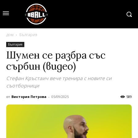
дом
България
България
Шумен се разбра със
сърбин (видео)
Стефан Кръстаич вече тренира с новите си
съотборници
от
Виктория Петрова
-
05/09/2025
589