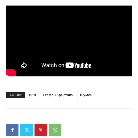
ТАГОВЕ
НБЛ
Стефан Кръстаич
Шумен