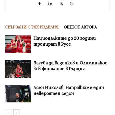
СВЪРЗАНИ С ТЯХ ИЗДЕЛИЯ
ОЩЕ ОТ АВТОРА
Националките до 20 години
тренират в Русе
Загуба за Везенков и Олимпиакос
във финалите в Гърция
Асен Николов: Направихме един
невероятен сезон