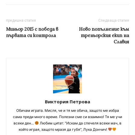
предишна статия
Следваща статия
Миньор 2015 с победа в
Ново попълнение към
първата си контрола
треньорския екип на
Славия
Виктория Петрова
Обичам играта. Мисля, че и тя ме обича, защото ме избра
сама преди много време. Полезни сме си взаимно! Тя ме учи
всеки ден...
Любим цитат: "Искам да спечеля всеки мач, в
който играя, защото мразя да губя", Лука Дончич!