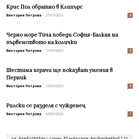
Крис Пол обратно в Клипърс
Виктория Петрова
-
21/07/2025
0
Черно море Тича победи София-Балкан на
първенството на колички
Виктория Петрова
-
11/05/2025
0
Шестима играчи ще показват умения в
Перник
Виктория Петрова
-
19/03/2025
0
Рилски се разделя с чужденец
Виктория Петрова
-
03/02/2026
1
<a href="https://www.flashscore.bg/basketball/" 