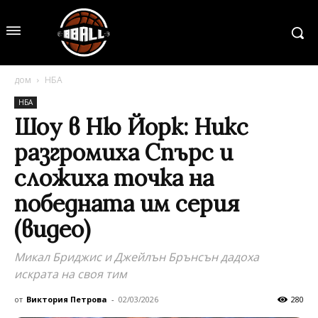
дом
НБА
НБА
Шоу в Ню Йорк: Никс
разгромиха Спърс и
сложиха точка на
победната им серия
(видео)
Микал Бриджис и Джейлън Брънсън дадоха
искрата на своя тим
от
Виктория Петрова
-
02/03/2026
280