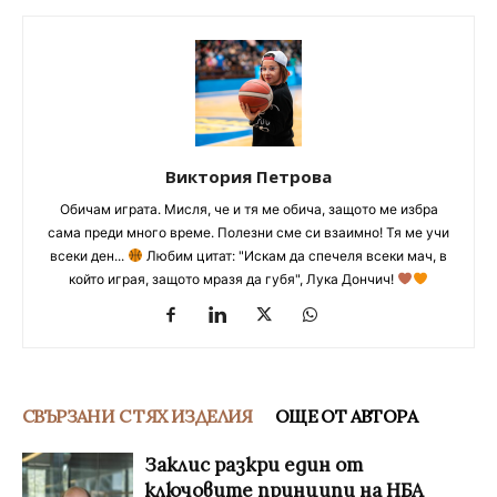
Виктория Петрова
Обичам играта. Мисля, че и тя ме обича, защото ме избра
сама преди много време. Полезни сме си взаимно! Тя ме учи
всеки ден...
Любим цитат: "Искам да спечеля всеки мач, в
който играя, защото мразя да губя", Лука Дончич!
СВЪРЗАНИ С ТЯХ ИЗДЕЛИЯ
ОЩЕ ОТ АВТОРА
Заклис разкри един от
ключовите принципи на НБА