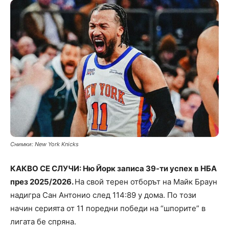
Снимки: New York Knicks
КАКВО СЕ СЛУЧИ: Ню Йорк записа 39-ти успех в НБА
през 2025/2026.
На свой терен отборът на Майк Браун
надигра Сан Антонио след 114:89 у дома. По този
начин серията от 11 поредни победи на “шпорите” в
лигата бе спряна.