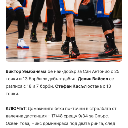
Виктор Уембаняма
бе най-добър за Сан Антонио с 25
точки и 13 борби за дабъл-дабъл.
Девин Вайсел
се
разписа с 18 и 7 борби.
Стефан Касъл
остана с 13
точки.
КЛЮЧЪТ:
Домакините бяха по-точни в стрелбата от
далечна дистанция – 17/48 срещу 9/34 за Спърс.
Освен това, Никс доминираха под двата ринга, след