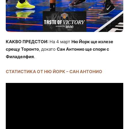
КАКВО ПРЕДСТОИ:
На 4 март
Ню Йорк ще излезе
срещу Торонто
, докато
Сан Антонио ще спори с
Филаделфия
.
СТАТИСТИКА ОТ НЮ ЙОРК – САН АНТОНИО