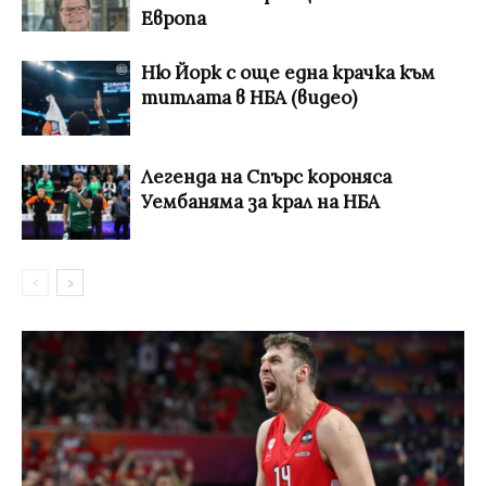
Европа
Ню Йорк с още една крачка към
титлата в НБА (видео)
Легенда на Спърс короняса
Уембаняма за крал на НБА