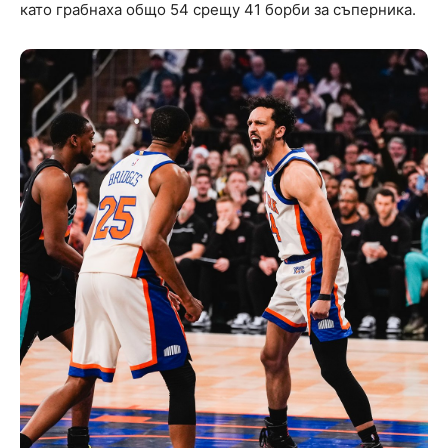
като грабнаха общо 54 срещу 41 борби за съперника.