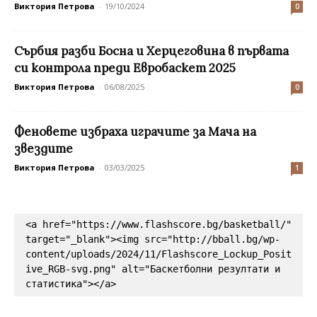
Виктория Петрова
-
19/10/2024
0
Сърбия разби Босна и Херцеговина в първата
си контрола преди Евробаскет 2025
Виктория Петрова
-
06/08/2025
0
Феновете избраха играчите за Мача на
звездите
Виктория Петрова
-
03/03/2025
1
<a href="https://www.flashscore.bg/basketball/" 
target="_blank"><img src="http://bball.bg/wp-
content/uploads/2024/11/Flashscore_Lockup_Posit
ive_RGB-svg.png" alt="Баскетболни резултати и 
статистика"></a>