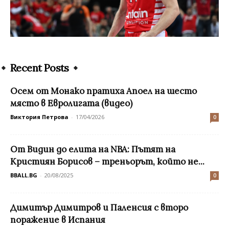
Recent Posts
Осем от Монако пратиха Апоел на шесто
място в Евролигата (видео)
Виктория Петрова
-
17/04/2026
0
От Видин до елита на NBA: Пътят на
Кристиян Борисов – треньорът, който не...
BBALL.BG
-
20/08/2025
0
Димитър Димитров и Паленсия с второ
поражение в Испания