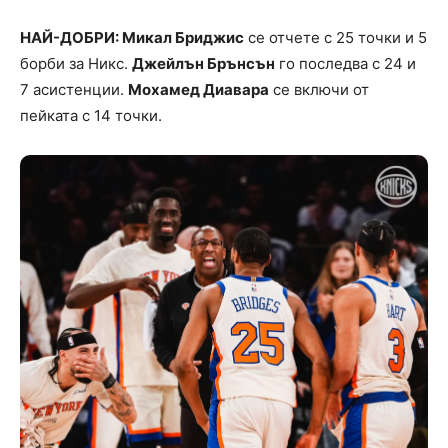
НАЙ-ДОБРИ: Микал Бриджис
се отчете с 25 точки и 5
борби за Никс.
Джейлън Брънсън
го последва с 24 и
7 асистенции.
Мохамед Диавара
се включи от
пейката с 14 точки.