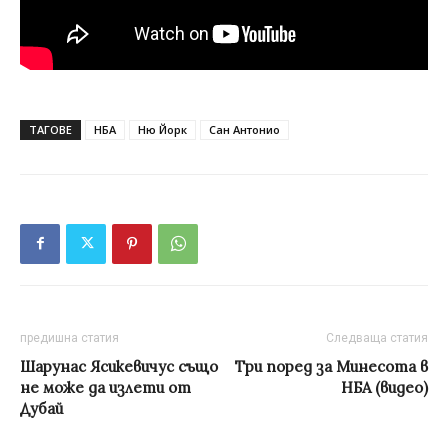
ТАГОВЕ
НБА
Ню Йорк
Сан Антонио
предишна статия
Следваща статия
Шарунас Ясикeвичус също
Tри поред за Минесота в
не може да излети от
НБА (видео)
Дубай