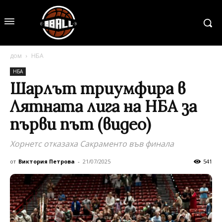
дом
НБА
НБА
Шарлът триумфира в
Лятната лига на НБА за
първи път (видео)
Хорнетс отказаха Сакраменто във финала
от
Виктория Петрова
-
21/07/2025
541