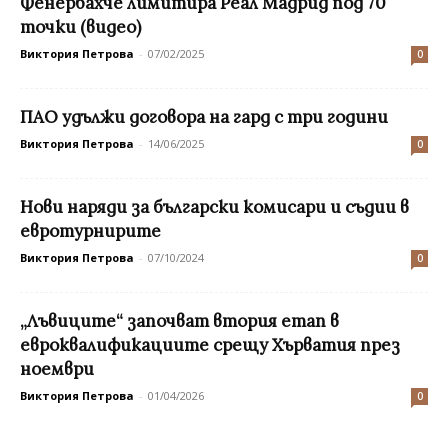
Фенербахче лимитира Реал Мадрид под 70
точки (видео)
Виктория Петрова
-
07/02/2025
0
ПАО удължи договора на гард с три години
Виктория Петрова
-
14/06/2025
0
Нови наряди за български комисари и съдии в
евротурнирите
Виктория Петрова
-
07/10/2024
0
„Лъвиците“ започват втория етап в
евроквалификациите срещу Хърватия през
ноември
Виктория Петрова
-
01/04/2026
0