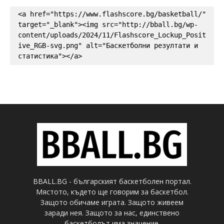
<a href="https://www.flashscore.bg/basketball/" 
target="_blank"><img src="http://bball.bg/wp-
content/uploads/2024/11/Flashscore_Lockup_Posit
ive_RGB-svg.png" alt="Баскетболни резултати и 
статистика"></a>
BBALL.BG - българският баскетболен портал.
Мястото, където ще говорим за баскетбол.
Защото обичаме играта. Защото живеем
заради нея. Защото за нас, единствено
баскетболът има значение.