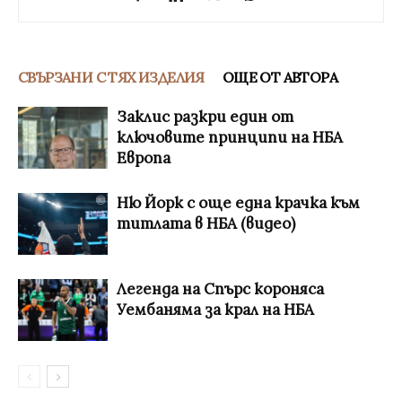
СВЪРЗАНИ С ТЯХ ИЗДЕЛИЯ
ОЩЕ ОТ АВТОРА
Заклис разкри един от
ключовите принципи на НБА
Европа
Ню Йорк с още една крачка към
титлата в НБА (видео)
Легенда на Спърс короняса
Уембаняма за крал на НБА