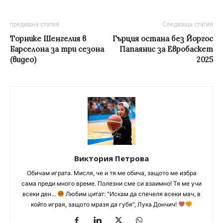
предишна статия
Следваща статия
Tорнике Шенгелия в
Гърция остана без Йоргос
Барселона за три сезона
Папаянис за Евробаскет
(видео)
2025
Виктория Петрова
Обичам играта. Мисля, че и тя ме обича, защото ме избра
сама преди много време. Полезни сме си взаимно! Тя ме учи
всеки ден...
Любим цитат: "Искам да спечеля всеки мач, в
който играя, защото мразя да губя", Лука Дончич!