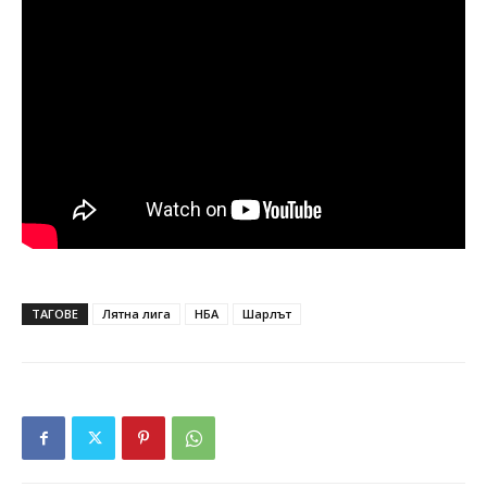
ТАГОВЕ
Лятна лига
НБА
Шарлът