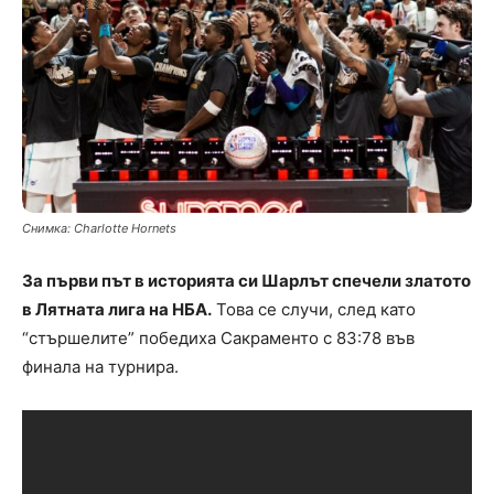
Снимка: Charlotte Hornets
За първи път в историята си Шарлът спечели златото
в Лятната лига на НБА.
Това се случи, след като
“стършелите” победиха Сакраменто с 83:78 във
финала на турнира.