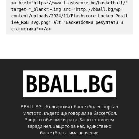
<a href="https://www.flashscore.bg/basketball/" 
target="_blank"><img src="http://bball.bg/wp-
content/uploads/2024/11/Flashscore_Lockup_Posit
ive_RGB-svg.png" alt="Баскетболни резултати и 
статистика"></a>
BBALL.BG - българският баскетболен портал.
Мястото, където ще говорим за баскетбол.
Защото обичаме играта. Защото живеем
заради нея. Защото за нас, единствено
баскетболът има значение.