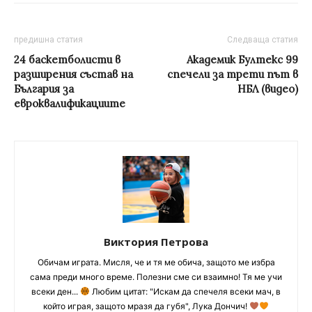
предишна статия
Следваща статия
24 баскетболисти в
Академик Бултекс 99
разширения състав на
спечели за трети път в
България за
НБЛ (видео)
евроквалификациите
Виктория Петрова
Обичам играта. Мисля, че и тя ме обича, защото ме избра
сама преди много време. Полезни сме си взаимно! Тя ме учи
всеки ден...
Любим цитат: "Искам да спечеля всеки мач, в
който играя, защото мразя да губя", Лука Дончич!