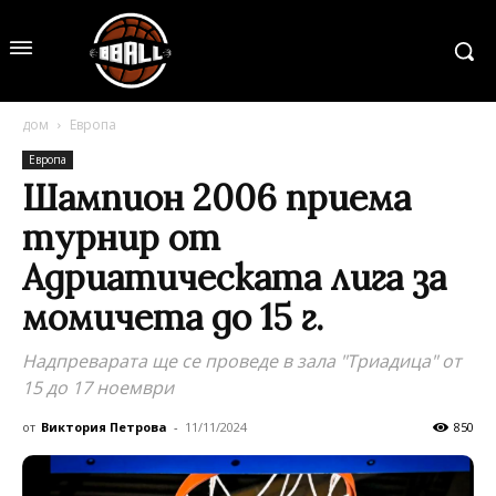
дом
Европа
Европа
Шампион 2006 приема
турнир от
Адриатическата лига за
момичета до 15 г.
Надпреварата ще се проведе в зала "Триадица" от
15 до 17 ноември
от
Виктория Петрова
-
11/11/2024
850