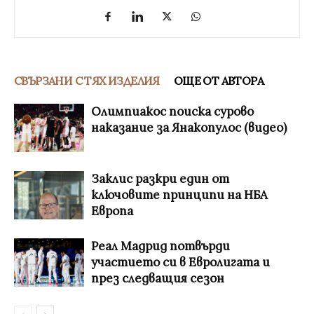
СВЪРЗАНИ С ТЯХ ИЗДЕЛИЯ
ОЩЕ ОТ АВТОРА
Олимпиакос поиска сурово
наказание за Янакопулос (видео)
Заклис разкри един от
ключовите принципи на НБА
Европа
Реал Мадрид потвърди
участието си в Евролигата и
през следващия сезон