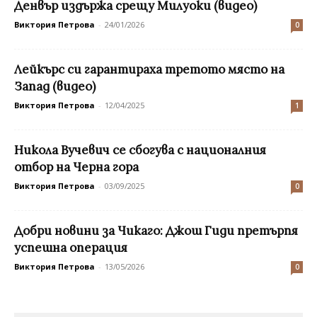
Денвър издържа срещу Милуоки (видео)
Виктория Петрова
-
24/01/2026
0
Лейкърс си гарантираха третото място на
Запад (видео)
Виктория Петрова
-
12/04/2025
1
Никола Вучевич се сбогува с националния
отбор на Черна гора
Виктория Петрова
-
03/09/2025
0
Добри новини за Чикаго: Джош Гиди претърпя
успешна операция
Виктория Петрова
-
13/05/2026
0