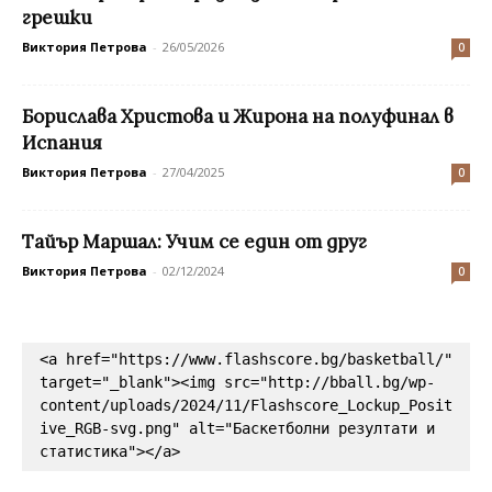
грешки
Виктория Петрова
-
26/05/2026
0
Борислава Христова и Жирона на полуфинал в
Испания
Виктория Петрова
-
27/04/2025
0
Тайър Маршал: Учим се един от друг
Виктория Петрова
-
02/12/2024
0
<a href="https://www.flashscore.bg/basketball/" 
target="_blank"><img src="http://bball.bg/wp-
content/uploads/2024/11/Flashscore_Lockup_Posit
ive_RGB-svg.png" alt="Баскетболни резултати и 
статистика"></a>