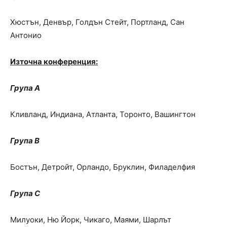
Хюстън, Денвър, Голдън Стейт, Портланд, Сан
Антонио
Източна конференция
:
Група А
Кливланд, Индиана, Атланта, Торонто, Вашингтон
Група
B
Бостън, Детройт, Орландо, Бруклин, Филаделфия
Група C
Милуоки, Ню Йорк, Чикаго, Маями, Шарлът