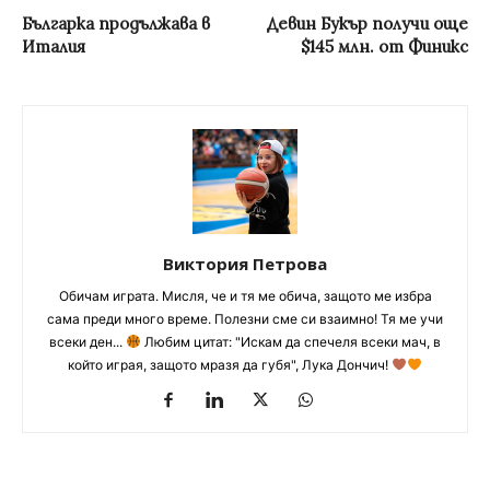
Българка продължава в
Девин Букър получи още
Италия
$145 млн. от Финикс
Виктория Петрова
Обичам играта. Мисля, че и тя ме обича, защото ме избра
сама преди много време. Полезни сме си взаимно! Тя ме учи
всеки ден...
Любим цитат: "Искам да спечеля всеки мач, в
който играя, защото мразя да губя", Лука Дончич!