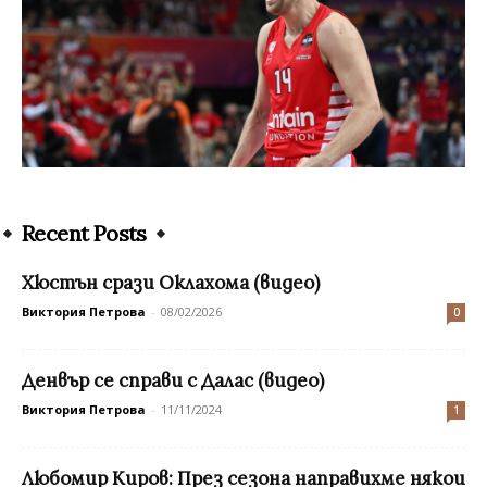
Recent Posts
Хюстън срази Оклахома (видео)
Виктория Петрова
-
08/02/2026
0
Денвър се справи с Далас (видео)
Виктория Петрова
-
11/11/2024
1
Любомир Киров: През сезона направихме някои