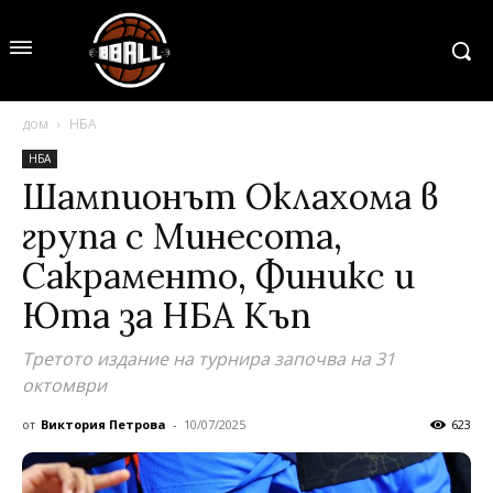
дом
НБА
НБА
Шампионът Оклахома в
група с Минесота,
Сакраменто, Финикс и
Юта за НБА Къп
Третото издание на турнира започва на 31
октомври
от
Виктория Петрова
-
10/07/2025
623