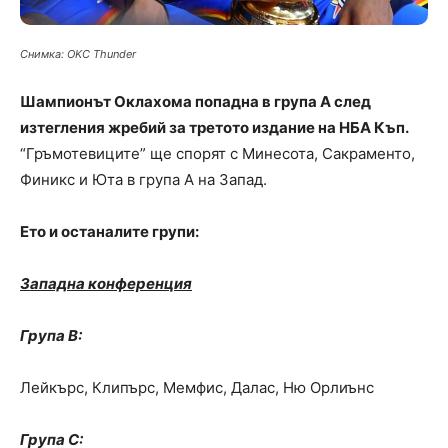
Снимка: OKC Thunder
Шампионът Оклахома попадна в група А след
изтегления жребий за третото издание на НБА Къп.
“Гръмотевиците” ще спорят с Минесота, Сакраменто,
Финикс и Юта в група А на Запад.
Ето и останалите групи:
Западна конференция
Група
B
:
Лейкърс, Клипърс, Мемфис, Далас, Ню Орлиънс
Група C: