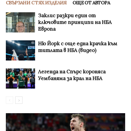
СВЪРЗАНИ С ТЯХ ИЗДЕЛИЯ
ОЩЕ ОТ АВТОРА
Заклис разкри един от
ключовите принципи на НБА
Европа
Ню Йорк с още една крачка към
титлата в НБА (видео)
Легенда на Спърс короняса
Уембаняма за крал на НБА