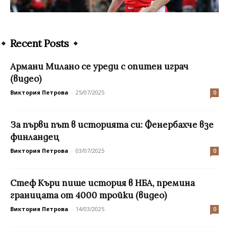
Recent Posts
Aрмани Милано се уреди с опитен играч
(видео)
Виктория Петрова
-
25/07/2025
0
За първи път в историята си: Фенербахче взе
финландец
Виктория Петрова
-
03/07/2025
0
Стеф Къри пише история в НБА, премина
границата от 4000 тройки (видео)
Виктория Петрова
-
14/03/2025
0