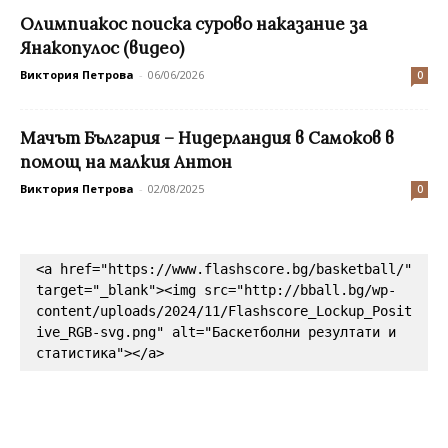
Олимпиакос поиска сурово наказание за
Янакопулос (видео)
Виктория Петрова
-
06/06/2026
0
Мачът България – Нидерландия в Самоков в
помощ на малкия Антон
Виктория Петрова
-
02/08/2025
0
<a href="https://www.flashscore.bg/basketball/" 
target="_blank"><img src="http://bball.bg/wp-
content/uploads/2024/11/Flashscore_Lockup_Posit
ive_RGB-svg.png" alt="Баскетболни резултати и 
статистика"></a>