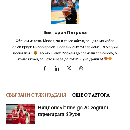
Виктория Петрова
Обичам играта. Мисля, че и тя ме обича, защото ме избра
сама преди много време. Полезни сме си взаимно! Тя ме учи
всеки ден...
Любим цитат: "Искам да спечеля всеки мач, в
който играя, защото мразя да губя", Лука Дончич!
СВЪРЗАНИ С ТЯХ ИЗДЕЛИЯ
ОЩЕ ОТ АВТОРА
Националките до 20 години
тренират в Русе