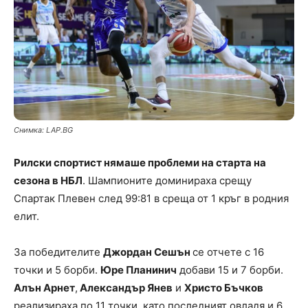
Снимка: LAP.BG
Рилски спортист нямаше проблеми на старта на
сезона в НБЛ
. Шампионите доминираха срещу
Спартак Плевен след 99:81 в среща от 1 кръг в родния
елит.
За победителите
Джордан Сешън
се отчете с 16
точки и 5 борби.
Юре Планинич
добави 15 и 7 борби.
Алън Арнет
,
Александър Янев
и
Христо Бъчков
реализираха по 11 точки, като последният овладя и 6