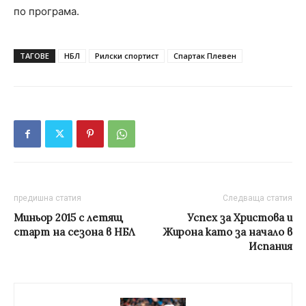
по програма.
ТАГОВЕ
НБЛ
Рилски спортист
Спартак Плевен
предишна статия
Следваща статия
Миньор 2015 с летящ
Успех за Христова и
старт на сезона в НБЛ
Жирона като за начало в
Испания