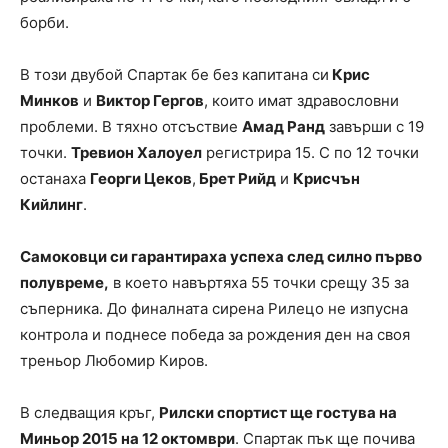
борби.
В този двубой Спартак бе без капитана си
Крис
Минков
и
Виктор Гергов
, които имат здравословни
проблеми. В тяхно отсъствие
Амад Ранд
завърши с 19
точки.
Тревион Халоуел
регистрира 15. С по 12 точки
останаха
Георги Цеков
,
Брет Рийд
и
Крисчън
Кийлинг
.
Самоковци си гарантираха успеха след силно първо
полувреме,
в което навъртяха 55 точки срещу 35 за
съперника. До финалната сирена Рилецо не изпусна
контрола и поднесе победа за рождения ден на своя
треньор Любомир Киров.
В следващия кръг,
Рилски спортист ще гостува на
Миньор 2015 на 12 октомври
. Спартак пък ще почива