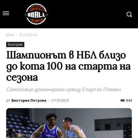
дом
България
България
Шампионът в НБЛ близо
до кота 100 на старта на
сезона
Самоковци доминираха срещу Спартак Плевен
от
Виктория Петрова
-
07/10/2024
844