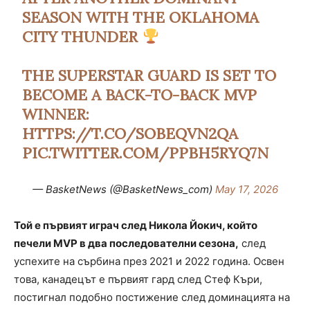
SEASON WITH THE OKLAHOMA
CITY THUNDER
THE SUPERSTAR GUARD IS SET TO
BECOME A BACK-TO-BACK MVP
WINNER:
HTTPS://T.CO/SOBEQVN2QA
PIC.TWITTER.COM/PPBH5RYQ7N
— BasketNews (@BasketNews_com)
May 17, 2026
Той е първият играч след Никола Йокич, който
печели MVP в два последователни сезона,
след
успехите на сърбина през 2021 и 2022 година. Освен
това, канадецът е първият гард след Стеф Къри,
постигнал подобно постижение след доминацията на