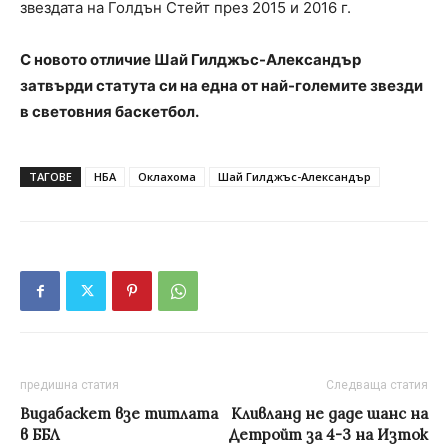
звездата на Голдън Стейт през 2015 и 2016 г.
С новото отличие Шай Гилджъс-Александър
затвърди статута си на една от най-големите звезди
в световния баскетбол.
ТАГОВЕ
НБА
Оклахома
Шай Гилджъс-Александър
предишна статия
Следваща статия
Видабаскет взе титлата
Кливланд не даде шанс на
в ББЛ
Детройт за 4-3 на Изток