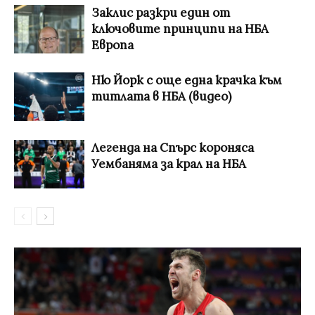
Заклис разкри един от
ключовите принципи на НБА
Европа
Ню Йорк с още една крачка към
титлата в НБА (видео)
Легенда на Спърс короняса
Уембаняма за крал на НБА