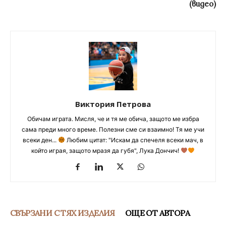
(видео)
Виктория Петрова
Обичам играта. Мисля, че и тя ме обича, защото ме избра
сама преди много време. Полезни сме си взаимно! Тя ме учи
всеки ден...
Любим цитат: "Искам да спечеля всеки мач, в
който играя, защото мразя да губя", Лука Дончич!
СВЪРЗАНИ С ТЯХ ИЗДЕЛИЯ
ОЩЕ ОТ АВТОРА