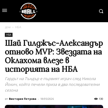
дом
НБА
НБА
Шай Гилджъс-Александър
отново MVP: Звездата на
Оклахома влезе в
историята на НБА
Гардът на Tъндър е първият играч след Никола
Йокич, който печели приза в два последователни
сезона
от
Виктория Петрова
-
18/05/2026
130