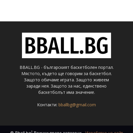
BBALL.BG - българският баскетболен портал.
Мястото, където ще говорим за баскетбол.
Защото обичаме играта. Защото живеем
заради нея. Защото за нас, единствено
баскетболът има значение.
Контакти:
bballbg@gmail.com
© Bball.bg| Всички права запазени
|
Изработка на сайт