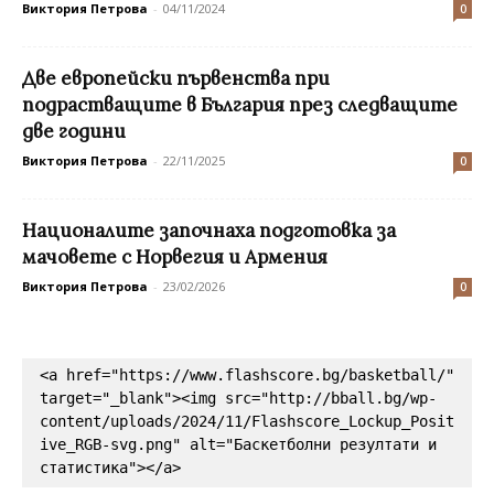
Виктория Петрова
-
04/11/2024
0
Две европейски първенства при
подрастващите в България през следващите
две години
Виктория Петрова
-
22/11/2025
0
Националите започнаха подготовка за
мачовете с Норвегия и Армения
Виктория Петрова
-
23/02/2026
0
<a href="https://www.flashscore.bg/basketball/" 
target="_blank"><img src="http://bball.bg/wp-
content/uploads/2024/11/Flashscore_Lockup_Posit
ive_RGB-svg.png" alt="Баскетболни резултати и 
статистика"></a>