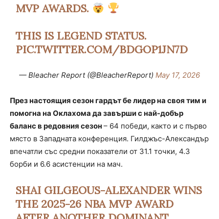
MVP AWARDS.
THIS IS LEGEND STATUS.
PIC.TWITTER.COM/BDGOP1JN7D
— Bleacher Report (@BleacherReport)
May 17, 2026
През настоящия сезон гардът бе лидер на своя тим и
помогна на Оклахома да завърши с най-добър
баланс в редовния сезон
– 64 победи, както и с първо
място в Западната конференция. Гилджъс-Александър
впечатли със средни показатели от 31.1 точки, 4.3
борби и 6.6 асистенции на мач.
SHAI GILGEOUS-ALEXANDER WINS
THE 2025-26 NBA MVP AWARD
AFTER ANOTHER DOMINANT