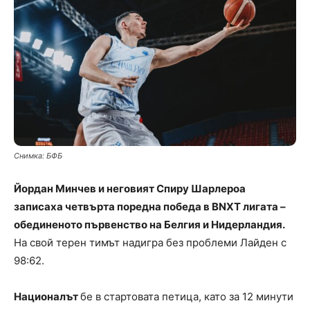
Снимка: БФБ
Йордан Минчев и неговият Спиру Шарлероа
записаха четвърта поредна победа в BNXT лигата –
обединеното първенство на Белгия и Нидерландия.
На свой терен тимът надигра без проблеми Лайден с
98:62.
Националът
бе в стартовата петица, като за 12 минути