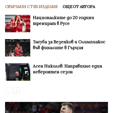
СВЪРЗАНИ С ТЯХ ИЗДЕЛИЯ
ОЩЕ ОТ АВТОРА
Националките до 20 години
тренират в Русе
Загуба за Везенков и Олимпиакос
във финалите в Гърция
Асен Николов: Направихме един
невероятен сезон