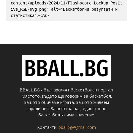
content/uploads/2024/11/Flashscore_Lockup_Posit
ive_RGB-svg.png" alt="Баскетболни резултати и 
статистика"></a>
BBALL.BG - българският баскетболен портал.
Мястото, където ще говорим за баскетбол.
Защото обичаме играта. Защото живеем
заради нея. Защото за нас, единствено
баскетболът има значение.
Контакти:
bballbg@gmail.com