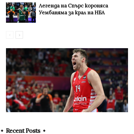
Легенда на Спърс короняса
Уембаняма за крал на НБА
Recent Posts