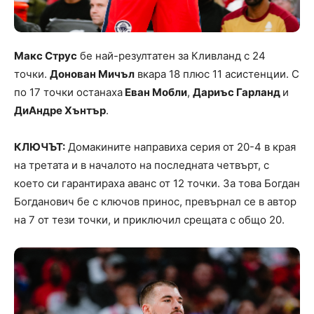
Макс Струс
бе най-резултатен за Кливланд с 24
точки.
Донован Мичъл
вкара 18 плюс 11 асистенции. С
по 17 точки останаха
Еван Мобли
,
Дариъс Гарланд
и
ДиАндре Хънтър
.
КЛЮЧЪТ:
Домакините направиха серия от 20-4 в края
на третата и в началото на последната четвърт, с
което си гарантираха аванс от 12 точки. За това Богдан
Богданович бе с ключов принос, превърнал се в автор
на 7 от тези точки, и приключил срещата с общо 20.