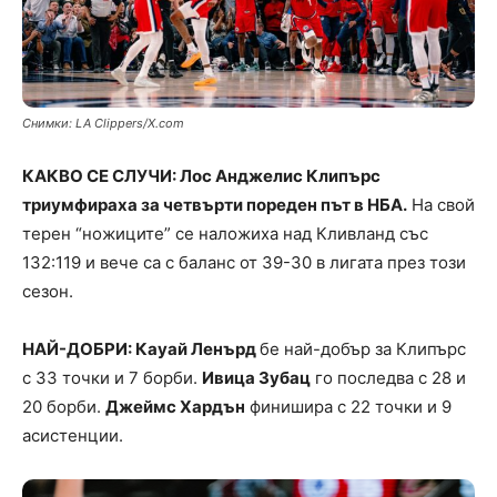
Снимки: LA Clippers/X.com
КАКВО СЕ СЛУЧИ: Лос Анджелис Клипърс
триумфираха за четвърти пореден път в НБА.
На свой
терен “ножиците” се наложиха над Кливланд със
132:119 и вече са с баланс от 39-30 в лигата през този
сезон.
НАЙ-ДОБРИ: Кауай Ленърд
бе най-добър за Клипърс
с 33 точки и 7 борби.
Ивица Зубац
го последва с 28 и
20 борби.
Джеймс Хардън
финишира с 22 точки и 9
асистенции.