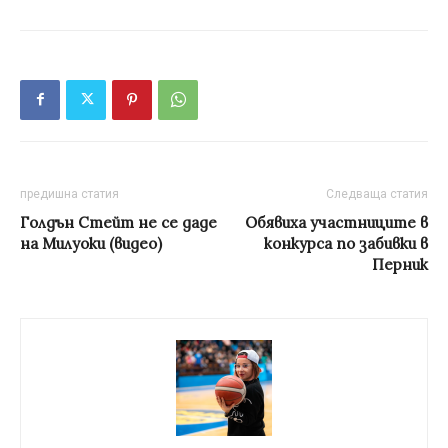
предишна статия
Следваща статия
Голдън Стейт не се даде
Oбявиха участниците в
на Милуоки (видео)
конкурса по забивки в
Перник