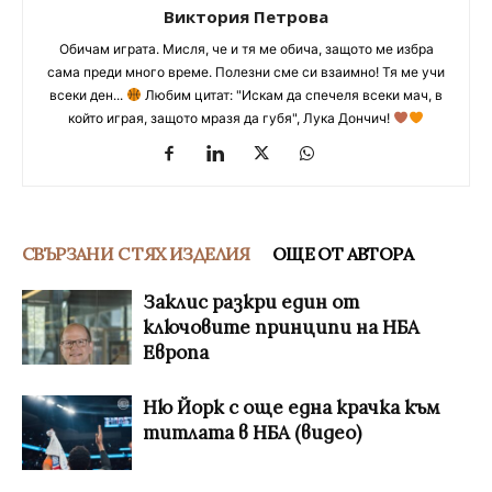
Виктория Петрова
Обичам играта. Мисля, че и тя ме обича, защото ме избра
сама преди много време. Полезни сме си взаимно! Тя ме учи
всеки ден...
Любим цитат: "Искам да спечеля всеки мач, в
който играя, защото мразя да губя", Лука Дончич!
СВЪРЗАНИ С ТЯХ ИЗДЕЛИЯ
ОЩЕ ОТ АВТОРА
Заклис разкри един от
ключовите принципи на НБА
Европа
Ню Йорк с още една крачка към
титлата в НБА (видео)