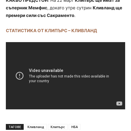
КАКВО ПРЕДСТОИ:
На 22 март
Клипърс ще имат за
съперник Мемфис
, докато утре сутрин
Кливланд ще
премери сили със Сакраменто
.
СТАТИСТИКА ОТ КЛИПЪРС – КЛИВЛАНД
ТАГОВЕ
Кливланд
Клипърс
НБА