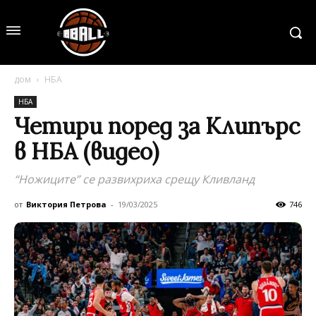
дом
НБА
НБА
Четири поред за Клипърс
в НБА (видео)
“Ножиците” се развихриха срещу Кливланд
от
Виктория Петрова
-
19/03/2025
746