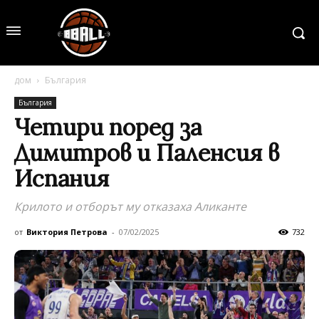
дом
България
България
Четири поред за
Димитров и Паленсия в
Испания
Крилото и отборът му отказаха Аликанте
от
Виктория Петрова
-
07/02/2025
732