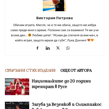
Виктория Петрова
Обичам играта. Мисля, че и тя ме обича, защото ме избра
сама преди много време. Полезни сме си взаимно! Тя ме учи
всеки ден...
Любим цитат: "Искам да спечеля всеки мач, в
който играя, защото мразя да губя", Лука Дончич!
СВЪРЗАНИ С ТЯХ ИЗДЕЛИЯ
ОЩЕ ОТ АВТОРА
Националките до 20 години
тренират в Русе
Загуба за Везенков и Олимпиакос