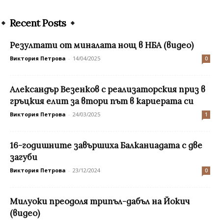
Recent Posts
Резултати от миналата нощ в НБА (видео)
Виктория Петрова
-
14/04/2025
0
Александър Везенков с реализаторския приз в
гръцкия елит за втори път в кариерата си
Виктория Петрова
-
24/03/2025
1
16-годишните завършиха Балканиадата с две
загуби
Виктория Петрова
-
23/12/2024
0
Милуоки преодоля трипъл-дабъл на Йокич
(видео)