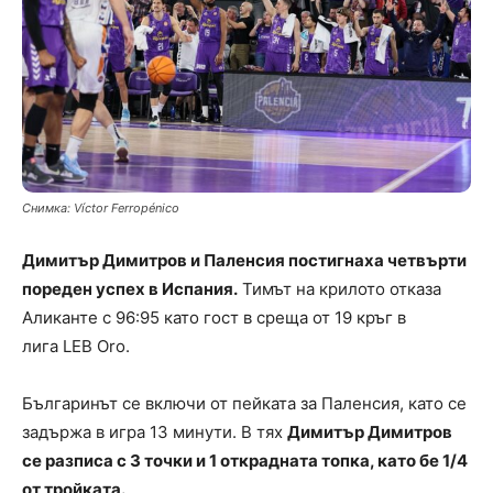
Снимка: Víctor Ferropénico
Димитър Димитров и Паленсия постигнаха четвърти
пореден успех в Испания.
Тимът на крилото отказа
Аликанте с 96:95 като гост в среща от 19 кръг в
лига LEB Oro.
Българинът се включи от пейката за Паленсия, като се
задържа в игра 13 минути. В тях
Димитър Димитров
се разписа с 3 точки и 1 открадната топка, като бе 1/4
от тройката.