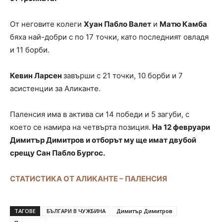
От неговите колеги
Хуан Пабло Валет
и
Матю Камба
бяха най-добри с по 17 точки, като последният овладя
и 11 борби.
Кевин Ларсен
завърши с 21 точки, 10 борби и 7
асистенции за Аликанте.
Паленсия има в актива си 14 победи и 5 загуби, с
което се намира на четвърта позиция.
На 12 февруари
Димитър Димитров и отборът му ще имат двубой
срещу Сан Пабло Бургос.
СТАТИСТИКА ОТ АЛИКАНТЕ – ПАЛЕНСИЯ
ТАГОВЕ
БЪЛГАРИ В ЧУЖБИНА
Димитър Димитров