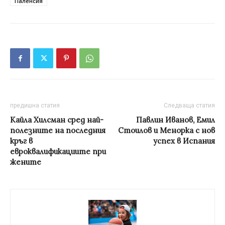
Паленсия
предишна статия
Следваща статия
Кайла Хилсман сред най-
Павлин Иванов, Емил
полезните на последния
Стоилов и Менорка с нов
кръг в
успех в Испания
евроквалификациите при
жените