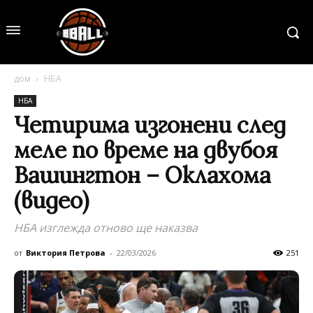
дом
НБА
НБА
Четирима изгонени след
меле по време на двубоя
Вашингтон – Оклахома
(видео)
НБА изглежда отново ще наказва
от
Виктория Петрова
-
22/03/2026
251