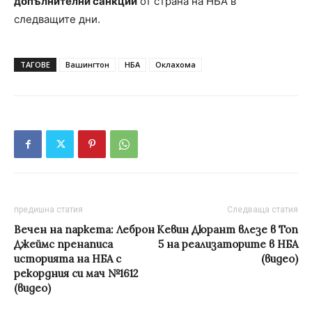
допълнителни санкции
от страна на НБА в
следващите дни.
ТАГОВЕ
Вашингтон
НБА
Оклахома
предишна статия
Следваща статия
Вечен на паркета: Леброн
Кевин Дюрант влезе в Топ
Джеймс пренаписа
5 на реализаторите в НБА
историята на НБА с
(видео)
рекордния си мач №1612
(видео)