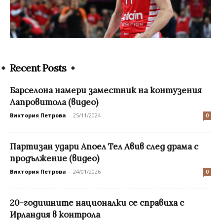
Recent Posts
Барселона намери заместник на контузения
Лапровитола (видео)
Виктория Петрова
-
25/11/2024
0
Партизан удари Апоел Тел Авив след драма с
продължение (видео)
Виктория Петрова
-
24/01/2026
0
20-годишните националки се справиха с
Ирландия в контрола