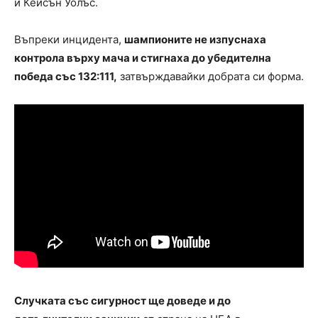
и Кейсън Уолъс.
Въпреки инцидента,
шампионите не изпуснаха
контрола върху мача и стигнаха до убедителна
победа със 132:111,
затвърждавайки добрата си форма.
Случката със сигурност ще доведе и до