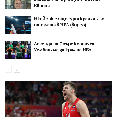
Европа
Ню Йорк с още една крачка към
титлата в НБА (видео)
Легенда на Спърс короняса
Уембаняма за крал на НБА