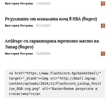
Виктория Петрова
-
17/07/2025
0
Резултати от миналата нощ в НБА (видео)
Виктория Петрова
-
02/12/2024
0
Лейкърс си гарантираха третото място на
Запад (видео)
Виктория Петрова
-
12/04/2025
1
<a href="https://www.flashscore.bg/basketball/" 
target="_blank"><img src="http://bball.bg/wp-
content/uploads/2024/11/Flashscore_Lockup_Posit
ive_RGB-svg.png" alt="Баскетболни резултати и 
статистика"></a>