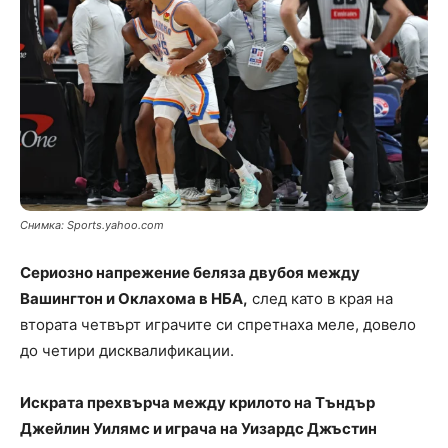
Снимка: Sports.yahoo.com
Сериозно напрежение беляза двубоя между
Вашингтон и Оклахома в НБА,
след като в края на
втората четвърт играчите си спретнаха меле, довело
до четири дисквалификации.
Искрата прехвърча между крилото на Тъндър
Джейлин Уилямс и играча на Уизардс Джъстин