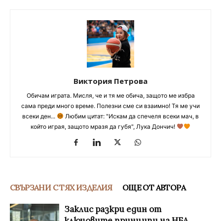
Виктория Петрова
Обичам играта. Мисля, че и тя ме обича, защото ме избра
сама преди много време. Полезни сме си взаимно! Тя ме учи
всеки ден...
Любим цитат: "Искам да спечеля всеки мач, в
който играя, защото мразя да губя", Лука Дончич!
СВЪРЗАНИ С ТЯХ ИЗДЕЛИЯ
ОЩЕ ОТ АВТОРА
Заклис разкри един от
ключовите принципи на НБА