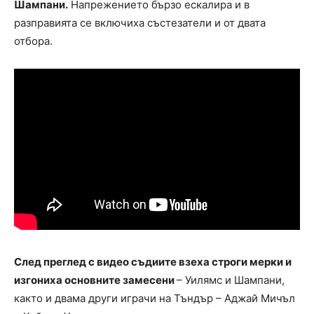
Шампани.
Напрежението бързо ескалира и в
разправията се включиха състезатели и от двата
отбора.
След преглед с видео съдиите взеха строги мерки и
изгониха основните замесени
– Уилямс и Шампани,
както и двама други играчи на Тъндър – Аджай Мичъл