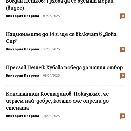
Богдан Петков: Трябва да се вземат мерки
(видео)
Виктория Петрова
-
09/05/2025
0
Националите до 14 г. ще се включат в „Sofia
Cup“
Виктория Петрова
-
12/03/2025
0
Преслав Пешев: Хубава победа за нашия отбор
Виктория Петрова
-
09/01/2025
0
Константин Костадинов: Показахме, че
играем най-добре, когато сме опрени до
стената
Виктория Петрова
-
16/08/2025
0