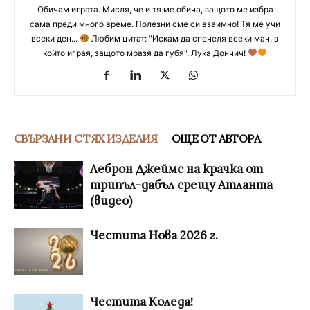
Обичам играта. Мисля, че и тя ме обича, защото ме избра
сама преди много време. Полезни сме си взаимно! Тя ме учи
всеки ден...
Любим цитат: "Искам да спечеля всеки мач, в
който играя, защото мразя да губя", Лука Дончич!
СВЪРЗАНИ С ТЯХ ИЗДЕЛИЯ
ОЩЕ ОТ АВТОРА
Леброн Джеймс на крачка от
трипъл-дабъл срещу Атланта
(видео)
Честита Нова 2026 г.
Честита Коледа!