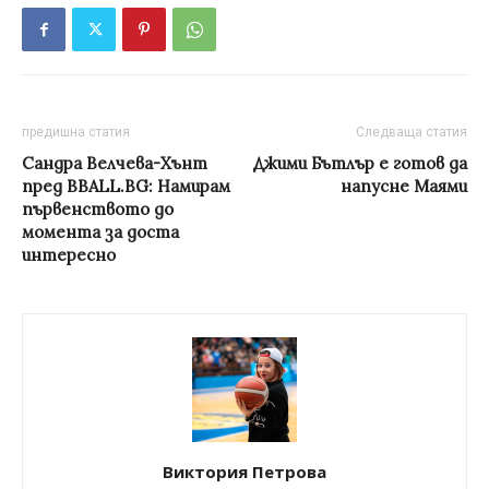
предишна статия
Следваща статия
Сандра Велчева-Хънт
Джими Бътлър е готов да
пред BBALL.BG: Намирам
напусне Маями
първенството до
момента за доста
интересно
Виктория Петрова