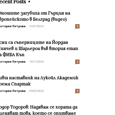
ecent Posts
ношите загубиха от Гърция на
вропейското в Белград (видео)
иктория Петрова
-
31/07/2025
0
сни са съперниците на Йордан
инчев и Шарлероа във втория етап
а ФИБА Къп
иктория Петрова
-
14/11/2024
0
ивш наставник на Лукойл Академик
оема Спартак
иктория Петрова
-
05/02/2026
0
одор Тодоров: Надявам се хората да
ценяват това, което се опитваме