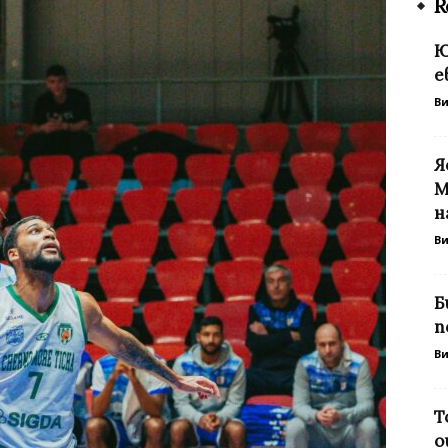
R
Ю
е
В
Я
М
н
В
Б
п
В
Т
о