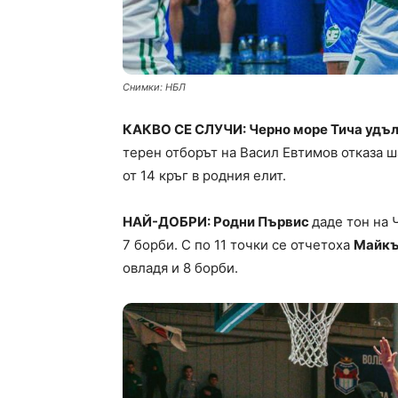
Снимки: НБЛ
КАКВО СЕ СЛУЧИ: Черно море Тича удълж
терен отборът на Васил Евтимов отказа ш
от 14 кръг в родния елит.
НАЙ-ДОБРИ: Родни Първис
даде тон на 
7 борби. С по 11 точки се отчетоха
Майкъ
овладя и 8 борби.