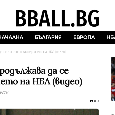
НАЧАЛНА
БЪЛГАРИЯ
ЕВРОПА
НБ
 се изкачва в класирането на НБЛ (видео)
родължава да се
нето на НБЛ (видео)
ести
813