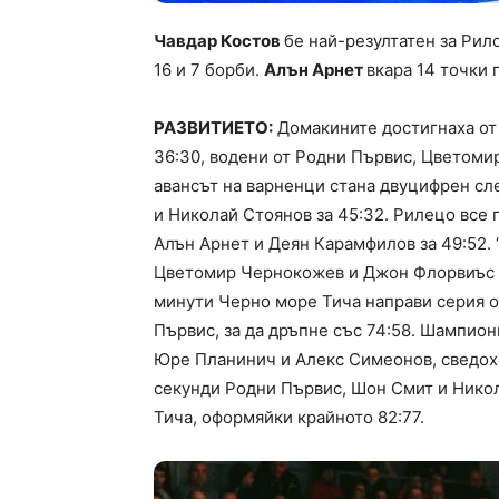
Чавдар Костов
бе най-резултатен за Рилс
16 и 7 борби.
Алън Арнет
вкара 14 точки
РАЗВИТИЕТО:
Домакините достигнаха от 
36:30, водени от Родни Първис, Цветоми
авансът на варненци стана двуцифрен сл
и Николай Стоянов за 45:32. Рилецо все 
Алън Арнет и Деян Карамфилов за 49:52. 
Цветомир Чернокожев и Джон Флорвиъс по
минути Черно море Тича направи серия о
Първис, за да дръпне със 74:58. Шампион
Юре Планинич и Алекс Симеонов, сведоха
секунди Родни Първис, Шон Смит и Нико
Тича, оформяйки крайното 82:77.