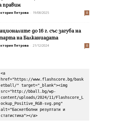
а правим
иктория Петрова
-
19/08/2025
0
ационалите до 16 г. със загуба на
тарта на Балканиадата
иктория Петрова
-
21/12/2024
0
<a 
href="https://www.flashscore.bg/bask
etball/" target="_blank"><img 
src="http://bball.bg/wp-
content/uploads/2024/11/Flashscore_L
ockup_Positive_RGB-svg.png" 
alt="Баскетболни резултати и 
статистика"></a>