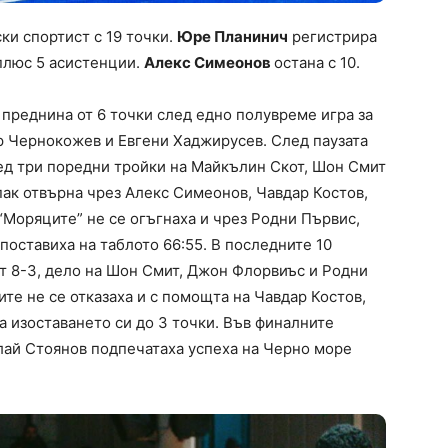
ки спортист с 19 точки.
Юре Планинич
регистрира
 плюс 5 асистенции.
Алекс Симеонов
остана с 10.
преднина от 6 точки след едно полувреме игра за
р Чернокожев и Евгени Хаджирусев. След паузата
ед три поредни тройки на Майкълин Скот, Шон Смит
пак отвърна чрез Алекс Симеонов, Чавдар Костов,
“Моряците” не се огъгнаха и чрез Родни Първис,
ставиха на таблото 66:55. В последните 10
т 8-3, дело на Шон Смит, Джон Флорвиъс и Родни
ите не се отказаха и с помощта на Чавдар Костов,
 изоставането си до 3 точки. Във финалните
лай Стоянов подпечатаха успеха на Черно море