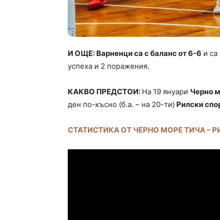
И ОЩЕ: Варненци са с баланс от 6-6
и са
успеха и 2 поражения.
КАКВО ПРЕДСТОИ:
На 19 януари
Черно м
ден по-късно (б.а. – на 20-ти)
Рилски спо
СТАТИСТИКА ОТ ЧЕРНО МОРЕ ТИЧА – 