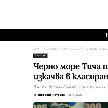
дом
България
Черно море Тича продължава да
България
Черно море Тича п
изкачва в класира
Варненци биха Рилски спортист и са ш
от
Виктория Петрова
-
13/01/2025