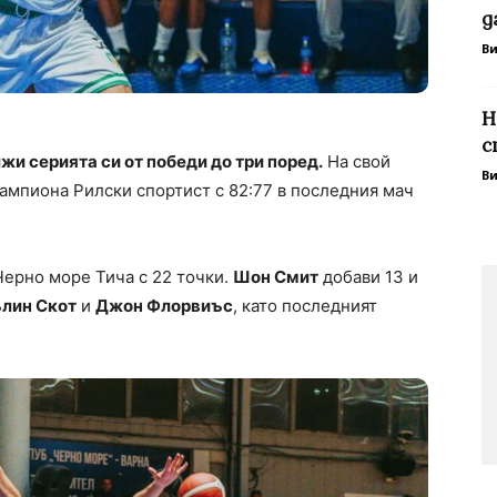
д
В
Н
с
и серията си от победи до три поред.
На свой
В
ампиона Рилски спортист с 82:77 в последния мач
Черно море Тича с 22 точки.
Шон Смит
добави 13 и
лин Скот
и
Джон Флорвиъс
, като последният