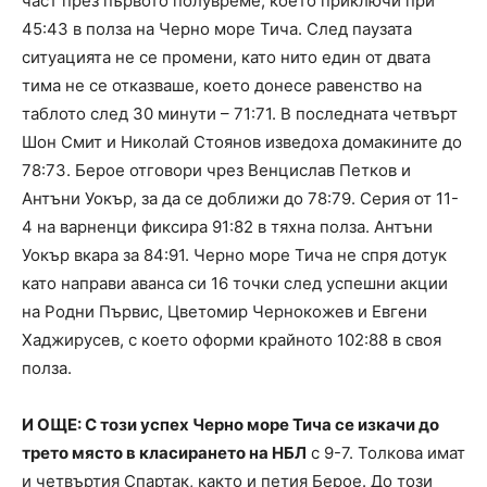
част през първото полувреме, което приключи при
45:43 в полза на Черно море Тича. След паузата
ситуацията не се промени, като нито един от двата
тима не се отказваше, което донесе равенство на
таблото след 30 минути – 71:71. В последната четвърт
Шон Смит и Николай Стоянов изведоха домакините до
78:73. Берое отговори чрез Венцислав Петков и
Антъни Уокър, за да се доближи до 78:79. Серия от 11-
4 на варненци фиксира 91:82 в тяхна полза. Антъни
Уокър вкара за 84:91. Черно море Тича не спря дотук
като направи аванса си 16 точки след успешни акции
на Родни Първис, Цветомир Чернокожев и Евгени
Хаджирусев, с което оформи крайното 102:88 в своя
полза.
И ОЩЕ: С този успех Черно море Тича се изкачи до
трето място в класирането на НБЛ
с 9-7. Толкова имат
и четвъртия Спартак, както и петия Берое. До този