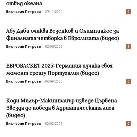
отвъд океана
Виктория Петрова
-
27/11/2024
0
Абу Даби очаква Везенков и Олимпиакос за
Финалната четворка в Евролигата (видео)
Виктория Петрова
-
02/05/2025
1
ЕВРОБАСКЕТ 2025: Германия изчака своя
момент срещу Португалия (видео)
Виктория Петрова
-
06/09/2025
0
Коди Милър-Макинтайър изведе Цървена
Звезда до победа в Адриатическата лига
(видео)
Виктория Петрова
-
02/02/2025
0