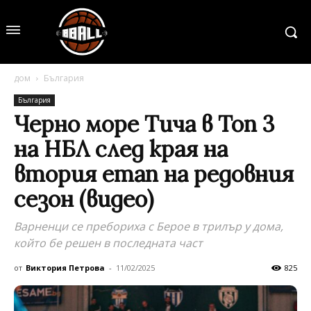
дом
България
България
Черно море Тича в Топ 3
на НБЛ след края на
втория етап на редовния
сезон (видео)
Варненци се пребориха с Берое в трилър у дома,
който бе решен в последната част
от
Виктория Петрова
-
11/02/2025
825