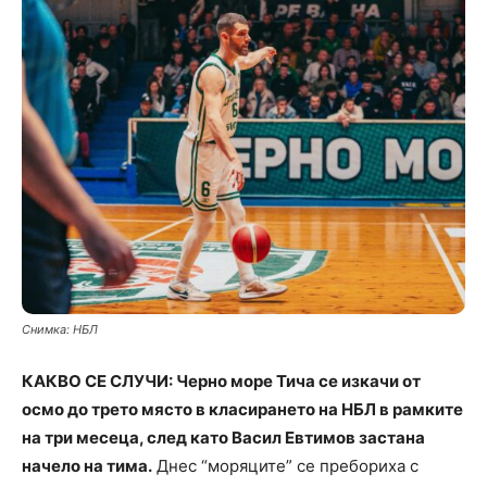
Снимка: НБЛ
КАКВО СЕ СЛУЧИ: Черно море Тича се изкачи от
осмо до трето място в класирането на НБЛ в рамките
на три месеца, след като Васил Евтимов застана
начело на тима.
Днес “моряците” се пребориха с