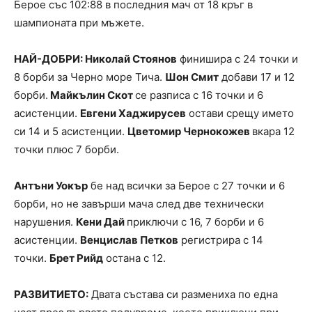
Берое със 102:88 в последния мач от 18 кръг в
шампионата при мъжете.
НАЙ-ДОБРИ: Николай Стоянов
финишира с 24 точки и
8 борби за Черно море Тича.
Шон Смит
добави 17 и 12
борби.
Майкълин Скот
се разписа с 16 точки и 6
асистенции.
Евгени Хаджирусев
остави срещу името
си 14 и 5 асистенции.
Цветомир Чернокожев
вкара 12
точки плюс 7 борби.
Антъни Уокър
бе над всички за Берое с 27 точки и 6
борби, но не завърши мача след две технически
нарушения.
Кени Дай
приключи с 16, 7 борби и 6
асистенции.
Венцислав Петков
регистрира с 14
точки.
Брет Рийд
остана с 12.
РАЗВИТИЕТО:
Двата състава си размениха по една