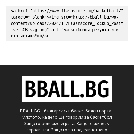
<a href="https://www.flashscore.bg/basketball/" 
target="_blank"><img src="http://bball.bg/wp-
content/uploads/2024/11/Flashscore_Lockup_Posit
ive_RGB-svg.png" alt="Баскетболни резултати и 
статистика"></a>
BBALL.BG - българският баскетболен портал.
Мястото, където ще говорим за баскетбол.
Защото обичаме играта. Защото живеем
заради нея. Защото за нас, единствено