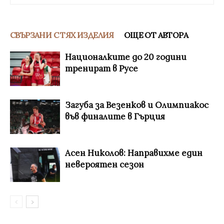
СВЪРЗАНИ С ТЯХ ИЗДЕЛИЯ
ОЩЕ ОТ АВТОРА
Националките до 20 години
тренират в Русе
Загуба за Везенков и Олимпиакос
във финалите в Гърция
Асен Николов: Направихме един
невероятен сезон