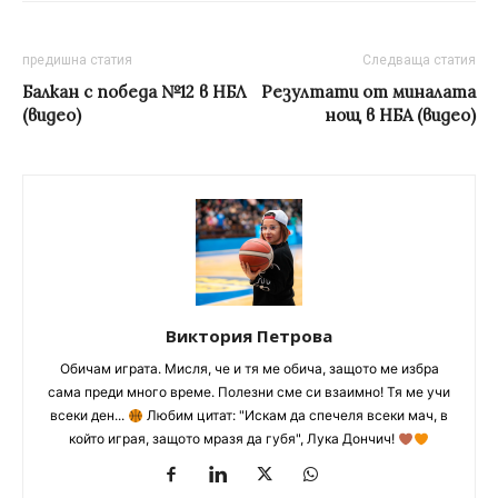
предишна статия
Следваща статия
Балкан с победа №12 в НБЛ
Резултати от миналата
(видео)
нощ в НБА (видео)
Виктория Петрова
Обичам играта. Мисля, че и тя ме обича, защото ме избра
сама преди много време. Полезни сме си взаимно! Тя ме учи
всеки ден...
Любим цитат: "Искам да спечеля всеки мач, в
който играя, защото мразя да губя", Лука Дончич!