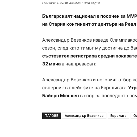
Снимка: Turkish Airlines EuroLeague
Българският национал е посочен за MVP
на Стария континент от центъра на Реал
Александър Везенков изведе Олимпиакос 
сезон, след като тимът му достигна до б
състезател регистрира средни показатели
32 мача
в надпреварата.
Александър Везенков и неговият отбор вс
съперник в плейофите на Евролигата
. Ут
Байерн Мюнхен
в спор за последното осм
ТАГОВЕ
Александър Везенков
Евролига
О