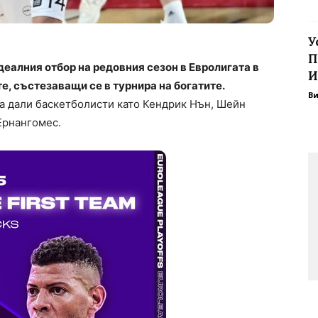
У
П
еалния отбор на редовния сезон в Евролигата в
И
е, състезаващи се в турнира на богатите.
В
са дали баскетболисти като Кендрик Нън, Шейн
Ернангомес.