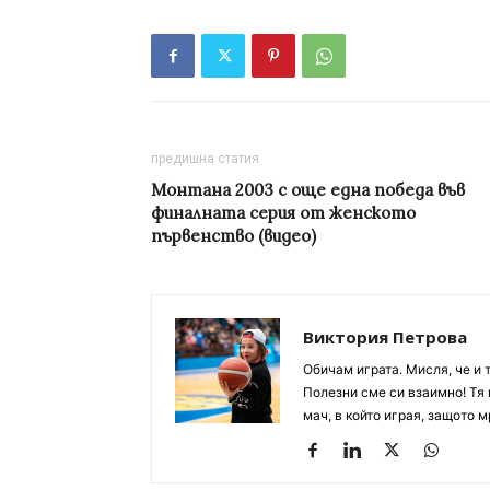
предишна статия
Монтана 2003 с още една победа във
финалната серия от женското
първенство (видео)
Виктория Петрова
Обичам играта. Мисля, че и 
Полезни сме си взаимно! Тя 
мач, в който играя, защото м