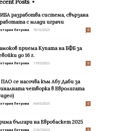
ecent Posts
ИБА разработва система, свързана
 работата с млади играчи
иктория Петрова
-
10/12/2025
0
амоков приема Купата на БФБ за
евойки до 16 г.
иктория Петрова
-
17/05/2025
0
 ПАО се насочва към Абу Даби за
иналната четворка в Евролигата
видео)
иктория Петрова
-
06/05/2025
0
рима българи на Евробаскет 2025
иктория Петрова
-
21/07/2025
0