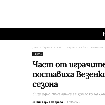
дом
Европа
Част от играчите в Евролигата по
Европа
Част от играчите
поставиха Везенк
сезона
Още едно признание за крилото на О
от
Виктория Петрова
-
17/04/2025