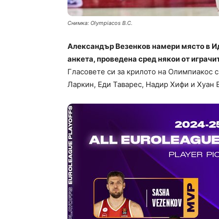
Снимка: Olympiacos B.C.
Александър Везенков намери място в Ид
анкета, проведена сред някои от играчит
Гласовете си за крилото на Олимпиакос 
Ларкин, Еди Таварес, Надир Хифи и Хуан 