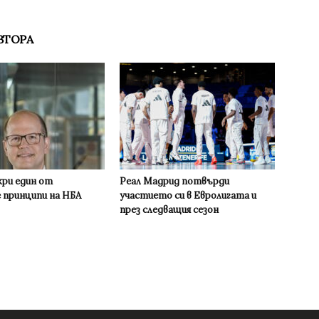
ВТОРА
кри един от
Реал Мадрид потвърди
 принципи на НБА
участието си в Евролигата и
през следващия сезон