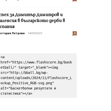
спех за Димитър Димитров и
аленсия в българското дерби в
спания
иктория Петрова
-
04/04/2025
0
<a 
href="https://www.flashscore.bg/bask
etball/" target="_blank"><img 
src="http://bball.bg/wp-
content/uploads/2024/11/Flashscore_L
ockup_Positive_RGB-svg.png" 
alt="Баскетболни резултати и 
статистика"></a>