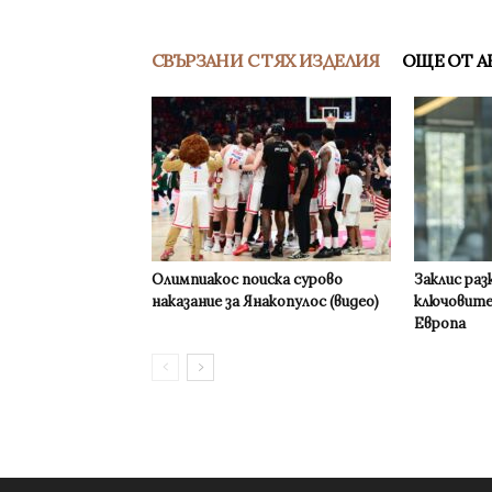
СВЪРЗАНИ С ТЯХ ИЗДЕЛИЯ
ОЩЕ ОТ А
Олимпиакос поиска сурово
Заклис раз
наказание за Янакопулос (видео)
ключовите
Европа