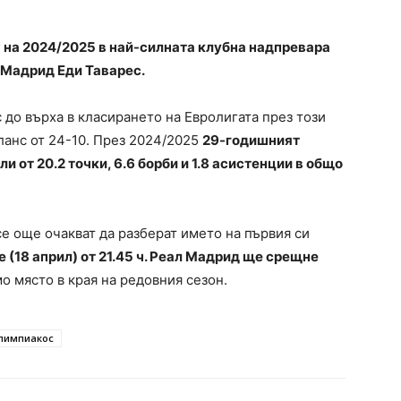
 на 2024/2025 в най-силната клубна надпревара
 Мадрид Еди Таварес.
до върха в класирането на Евролигата през този
аланс от 24-10. През 2024/2025
29-годишният
 от 20.2 точки, 6.6 борби и 1.8 асистенции в общо
е още очакват да разберат името на първия си
ре (18 април) от 21.45 ч. Реал Мадрид ще срещне
о място в края на редовния сезон.
лимпиакос