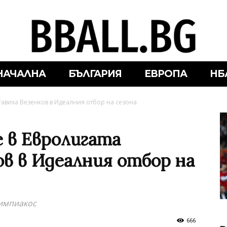
НАЧАЛНА
БЪЛГАРИЯ
ЕВРОПА
НБ
ставиха Везенков в Идеалния отбор на сезона
 в Евролигата
ов в Идеалния отбор на
лимпиакос
666