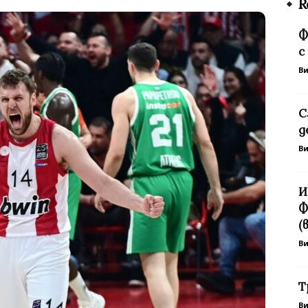
R
Ф
с
В
С
д
В
И
Ф
(
В
Т
В