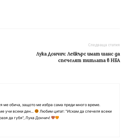
Следваща статия
Лука Дончич: Лейкърс имат шанс да
спечелят титлата в НБА
тя ме обича, защото ме избра сама преди много време.
ме учи всеки ден...
Любим цитат: "Искам да спечеля всеки
разя да губя", Лука Дончич!