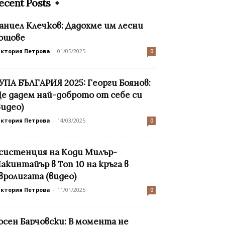
ecent Posts
аниел Клечков: Дадохме им лесни
ошове
иктория Петрова
-
01/05/2025
0
УПА БЪЛГАРИЯ 2025: Георги Боянов:
е дадем най-доброто от себе си
видео)
иктория Петрова
-
14/03/2025
0
систенция на Коди Милър-
акинтайър в Топ 10 на кръга в
вролигата (видео)
иктория Петрова
-
11/01/2025
0
осен Барчовски: В момента не