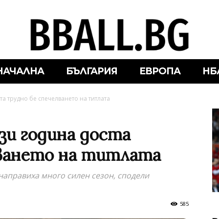
НАЧАЛНА
БЪЛГАРИЯ
ЕВРОПА
НБ
та трудно бе спечелването на титлата
зи година доста
ването на титлата
направиха много силен сезон, сподели
585