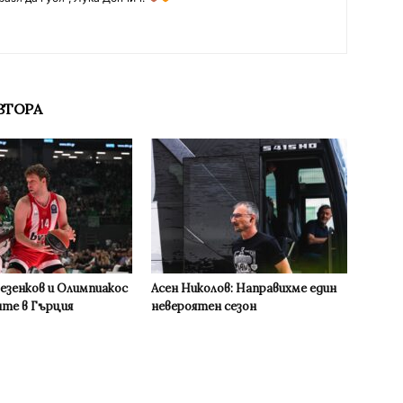
ВТОРА
Везенков и Олимпиакос
Асен Николов: Направихме един
ите в Гърция
невероятен сезон