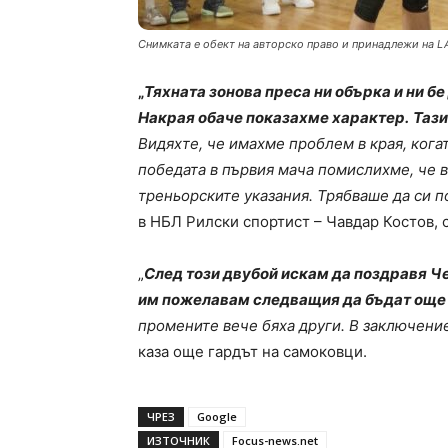
Снимката е обект на авторско право и принадлежи на L
„
Тяхната зонова преса ни обърка и ни бе 
Накрая обаче показахме характер.
Тази
Видяхте, че имахме проблем в края, кога
победата в първия мачa помислихме, че 
треньорските указания. Трябваше да си 
в НБЛ Рилски спортист – Чавдар Костов, 
„
След този двубой искам да поздравя Че
им пожелавам следващия да бъдат още 
промените вече бяха други. В заключение
каза още гардът на самоковци.
ЧРЕЗ
Google
ИЗТОЧНИК
Focus-news.net