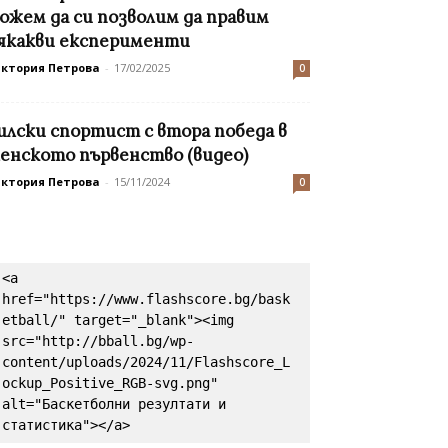
ожем да си позволим да правим
якакви експерименти
иктория Петрова
-
17/02/2025
0
илски спортист с втора победа в
енското първенство (видео)
иктория Петрова
-
15/11/2024
0
<a 
href="https://www.flashscore.bg/bask
etball/" target="_blank"><img 
src="http://bball.bg/wp-
content/uploads/2024/11/Flashscore_L
ockup_Positive_RGB-svg.png" 
alt="Баскетболни резултати и 
статистика"></a>