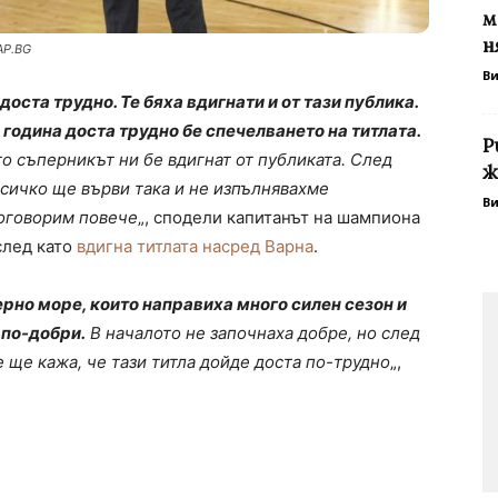
м
н
AP.BG
В
доста трудно. Те бяха вдигнати и от тази публика.
 година доста трудно бе спечелването на титлата.
Р
то съперникът ни бе вдигнат от публиката. След
ж
всичко ще върви така и не изпълнявахме
В
поговорим повече
„, сподели капитанът на шампиона
след като
вдигна титлата насред Варна
.
рно море, които направиха много силен сезон и
по-добри.
В началото не започнаха добре, но след
 ще кажа, че тази титла дойде доста по-трудно
„,