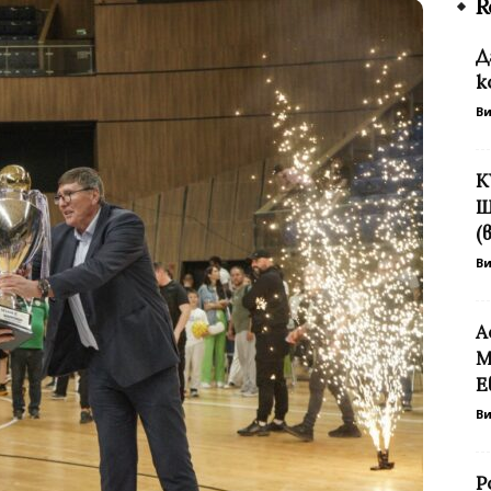
R
Д
к
В
К
Щ
(
В
А
М
Е
В
Р