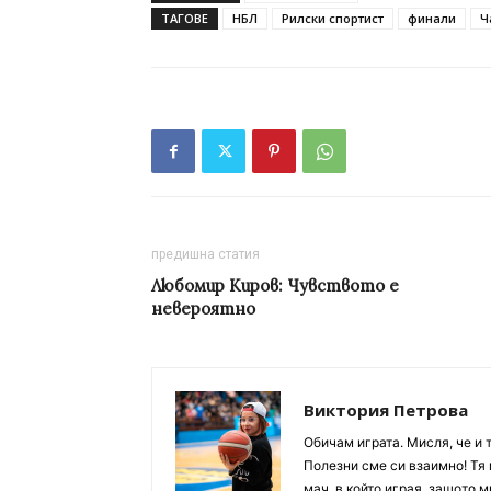
ТАГОВЕ
НБЛ
Рилски спортист
финали
Ч
предишна статия
Любомир Киров: Чувството е
невероятно
Виктория Петрова
Обичам играта. Мисля, че и 
Полезни сме си взаимно! Тя 
мач, в който играя, защото м