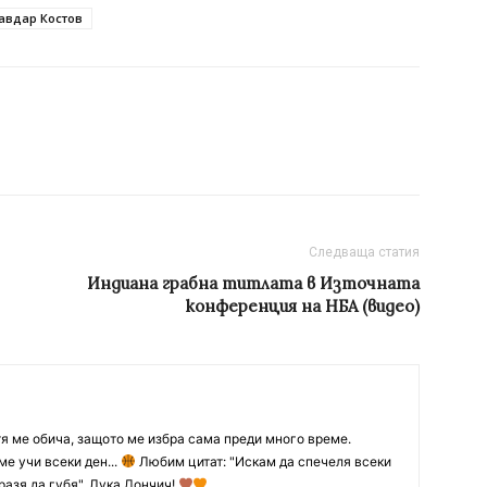
авдар Костов
Следваща статия
Индиана грабна титлата в Източната
конференция на НБА (видео)
тя ме обича, защото ме избра сама преди много време.
ме учи всеки ден...
Любим цитат: "Искам да спечеля всеки
разя да губя", Лука Дончич!