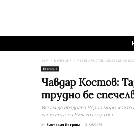
дом
България
Чавдар Костов: Тази година дос
България
Чавдар Костов: Та
трудно бе спечел
Искам да поздравя Черно море, които 
капитанът на Рилски спортист
от
Виктория Петрова
-
31/05/2025