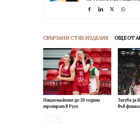
СВЪРЗАНИ С ТЯХ ИЗДЕЛИЯ
ОЩЕ ОТ А
Националките до 20 години
Загуба за 
тренират в Русе
във финал