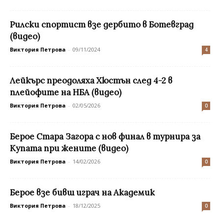
Рилски спортист взе дербито в Ботевград
(видео)
Виктория Петрова
-
09/11/2024
4
Лейкърс преодоляха Хюстън след 4-2 в
плейофите на НБА (видео)
Виктория Петрова
-
02/05/2026
0
Берое Стара Загора с нов финал в турнира за
Купата при жените (видео)
Виктория Петрова
-
14/02/2026
0
Берое взе бивш играч на Академик
Виктория Петрова
-
18/12/2025
0