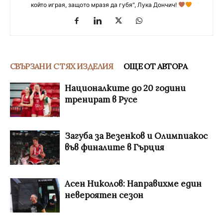
който играя, защото мразя да губя", Лука Дончич!
СВЪРЗАНИ С ТЯХ ИЗДЕЛИЯ
ОЩЕ ОТ АВТОРА
Националките до 20 години
тренират в Русе
Загуба за Везенков и Олимпиакос
във финалите в Гърция
Асен Николов: Направихме един
невероятен сезон