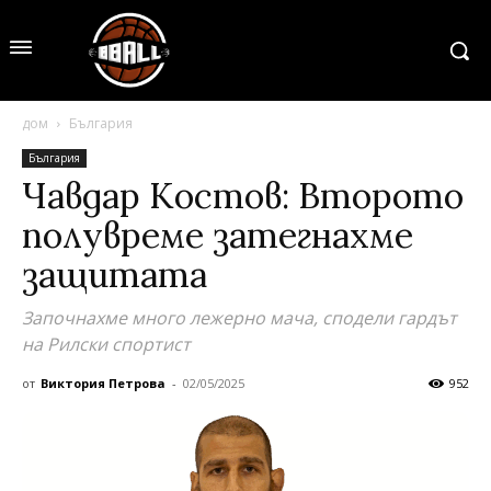
дом
България
България
Чавдар Костов: Второто
полувреме затегнахме
защитата
Започнахме много лежерно мача, сподели гардът
на Рилски спортист
от
Виктория Петрова
-
02/05/2025
952