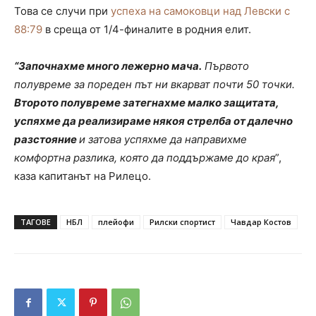
Това се случи при
успеха на самоковци над Левски с
88:79
в среща от 1/4-финалите в родния елит.
“Започнахме много лежерно мача.
Първото
полувреме за пореден път ни вкарват почти 50 точки.
Второто полувреме затегнахме малко защитата,
успяхме да реализираме някоя стрелба от далечно
разстояние
и затова успяхме да направихме
комфортна разлика, която да поддържаме до края
”,
каза капитанът на Рилецо.
ТАГОВЕ
НБЛ
плейофи
Рилски спортист
Чавдар Костов