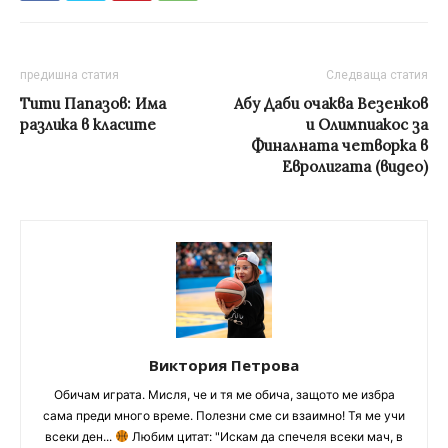
предишна статия
Следваща статия
Тити Папазов: Има
Абу Даби очаква Везенков
разлика в класите
и Олимпиакос за
Финалната четворка в
Евролигата (видео)
Виктория Петрова
Обичам играта. Мисля, че и тя ме обича, защото ме избра
сама преди много време. Полезни сме си взаимно! Тя ме учи
всеки ден...
Любим цитат: "Искам да спечеля всеки мач, в