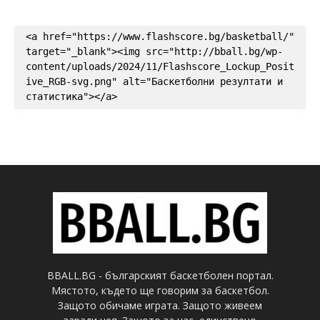
<a href="https://www.flashscore.bg/basketball/" 
target="_blank"><img src="http://bball.bg/wp-
content/uploads/2024/11/Flashscore_Lockup_Posit
ive_RGB-svg.png" alt="Баскетболни резултати и 
статистика"></a>
BBALL.BG - българският баскетболен портал.
Мястото, където ще говорим за баскетбол.
Защото обичаме играта. Защото живеем