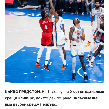
КАКВО ПРЕДСТОИ:
На 11 февруари
Хюстън ще излезе
срещу Клипърс
, докато ден по-рано
Оклахома ще
има двубой срещу Лейкърс
.