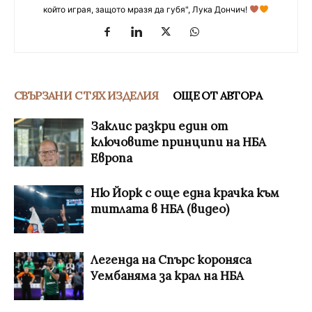
който играя, защото мразя да губя", Лука Дончич!
СВЪРЗАНИ С ТЯХ ИЗДЕЛИЯ
ОЩЕ ОТ АВТОРА
Заклис разкри един от
ключовите принципи на НБА
Европа
Ню Йорк с още една крачка към
титлата в НБА (видео)
Легенда на Спърс короняса
Уембаняма за крал на НБА