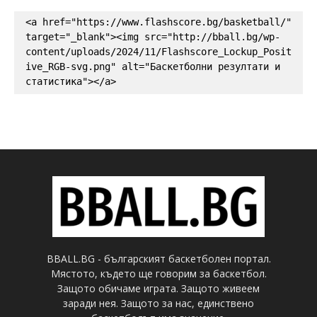
<a href="https://www.flashscore.bg/basketball/" 
target="_blank"><img src="http://bball.bg/wp-
content/uploads/2024/11/Flashscore_Lockup_Posit
ive_RGB-svg.png" alt="Баскетболни резултати и 
статистика"></a>
BBALL.BG - българският баскетболен портал.
Мястото, където ще говорим за баскетбол.
Защото обичаме играта. Защото живеем
заради нея. Защото за нас, единствено