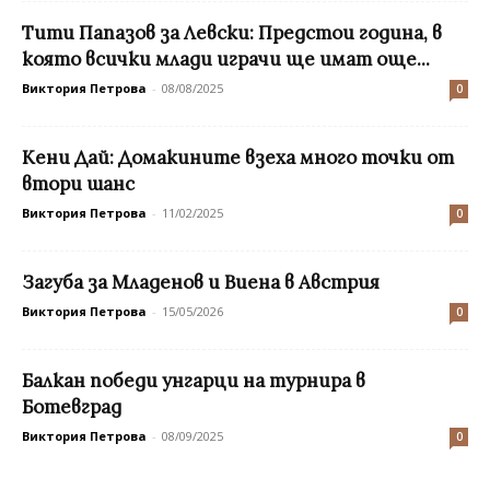
Тити Папазов за Левски: Предстои година, в
която всички млади играчи ще имат още...
Виктория Петрова
-
08/08/2025
0
Кени Дай: Домакините взеха много точки от
втори шанс
Виктория Петрова
-
11/02/2025
0
Загуба за Младенов и Виена в Австрия
Виктория Петрова
-
15/05/2026
0
Балкан победи унгарци на турнира в
Ботевград
Виктория Петрова
-
08/09/2025
0