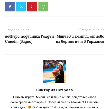
предишна статия
Следваща статия
Лейкърс подчиниха Голдън
Минчев и Кемниц отново
Стейт (видео)
на верния път в Германия
Виктория Петрова
Обичам играта. Мисля, че и тя ме обича, защото ме избра
сама преди много време. Полезни сме си взаимно! Тя ме учи
всеки ден...
Любим цитат: "Искам да спечеля всеки мач, в