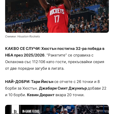
Снимки: Houston Rockets
КАКВО СЕ СЛУЧИ: Хюстън постигна 32-ра победа в
НБА през 2025/2026
. “Ракетите” се справиха с
Оклахома със 112:106 като гости, прекъсвайки серия
от две поредни загуби в лигата.
НАЙ-ДОБРИ: Тари Йисън
се отчете с 26 точки и 8
борби за Хюстън.
Джабари Смит Джуниър
добави 22
и 10 борби.
Кевин Дюрант
вкара 20 точки.