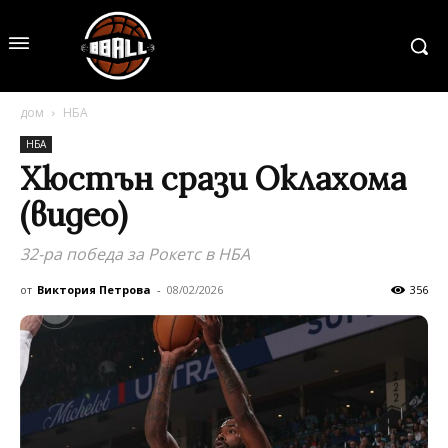
дом
НБА
НБА
Хюстън срази Оклахома
(видео)
32-ра победа за Рокетс в НБА
от
Виктория Петрова
-
08/02/2026
356