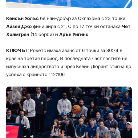
Кейсън Уолъс
бе най-добър за Оклахома с 23 точки.
Айзея Джо
финишира с 21. С по 17 точки останаха
Чет
Холмгрен
(14 борби) и
Арън Уигинс
.
КЛЮЧЪТ:
Рокетс имаха аванс от 6 точки за 80:74 в
края на третия период. В последната част гостите не
изпуснаха лидерството и чрез Кевин Дюрант стигна до
успеха с крайното 112:106.