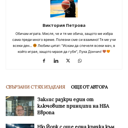
Виктория Петрова
Обичам играта. Мисля, че и тя ме обича, защото ме избра
сама преди много време. Полезни сме си взаимно! Тя ме учи
всеки ден...
Любим цитат: "Искам да спечеля всеки мач, в
който играя, защото мразя да губя", Лука Дончич!
СВЪРЗАНИ С ТЯХ ИЗДЕЛИЯ
ОЩЕ ОТ АВТОРА
Заклис разкри един от
ключовите принципи на НБА
Европа
Ню Йорк с още една крачка към