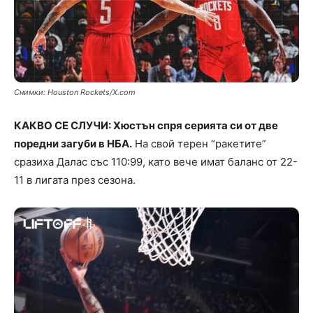
Снимки: Houston Rockets/X.com
КАКВО СЕ СЛУЧИ: Хюстън спря серията си от две
поредни загуби в НБА.
На свой терен “ракетите”
сразиха Далас със 110:99, като вече имат баланс от 22-
11 в лигата през сезона.