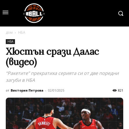
дом
НБА
НБА
Хюстън срази Далас
(видео)
“Ракетите” прекратиха серията си от две поредни
загуби в НБА
от
Виктория Петрова
-
02/01/2025
821