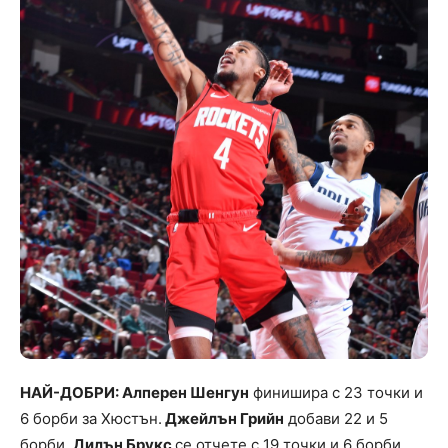
НАЙ-ДОБРИ: Алперен Шенгун
финишира с 23 точки и
6 борби за Хюстън.
Джейлън Грийн
добави 22 и 5
борби.
Дилън Брукс
се отчете с 19 точки и 6 борби.