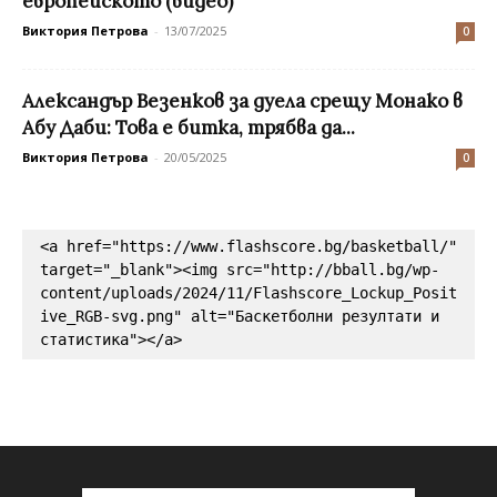
европейското (видео)
Виктория Петрова
-
13/07/2025
0
Александър Везенков за дуела срещу Монако в
Абу Даби: Това е битка, трябва да...
Виктория Петрова
-
20/05/2025
0
<a href="https://www.flashscore.bg/basketball/" 
target="_blank"><img src="http://bball.bg/wp-
content/uploads/2024/11/Flashscore_Lockup_Posit
ive_RGB-svg.png" alt="Баскетболни резултати и 
статистика"></a>