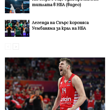
титлата в НБА (видео)
Легенда на Спърс короняса
Уембаняма за крал на НБА