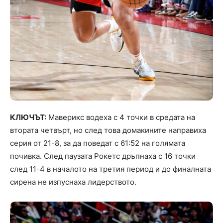
КЛЮЧЪТ:
Маверикс водеха с 4 точки в средата на
втората четвърт, но след това домакините направиха
серия от 21-8, за да поведат с 61:52 на голямата
почивка. След паузата Рокетс дръпнаха с 16 точки
след 11-4 в началото на третия период и до финалната
сирена не изпуснаха лидерството.