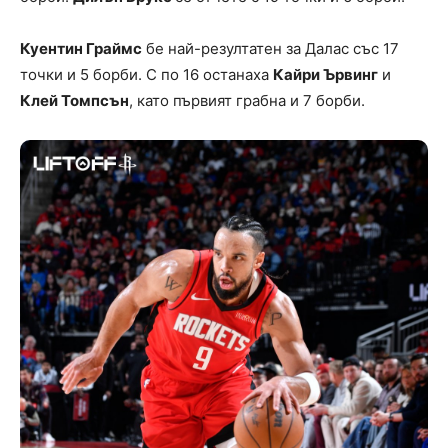
Куентин Граймс
бе най-резултатен за Далас със 17
точки и 5 борби. С по 16 останаха
Кайри Ървинг
и
Клей Томпсън
, като първият грабна и 7 борби.