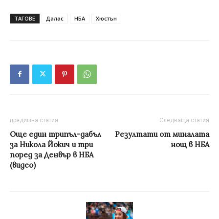
ТАГОВЕ
Далас
НБА
Хюстън
предишна статия
Следваща статия
Още един трипъл-дабъл
Резултати от миналата
за Никола Йокич и три
нощ в НБА
поред за Денвър в НБА
(видео)