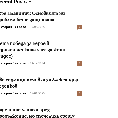
ecent Posts
ре Планинич: Основният ни
роблем беше защитата
иктория Петрова
-
30/05/2025
0
ета победа за Берое в
дриатическата лига за жени
видео)
иктория Петрова
-
04/12/2024
0
ве седмици почивка за Александър
езенков
иктория Петрова
-
13/06/2025
0
адетите минаха през
родължение, но спечелиха срещу