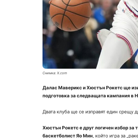
Снимка: X.com
Далас Маверикс и Хюстън Рокетс ще изи
подготовка за следващата кампания в 
Двата клуба ще се изправят един срещу др
Хюстън Рокетс е друг логичен избор за т
баскетболист Яо Мин
, който игра за „ра