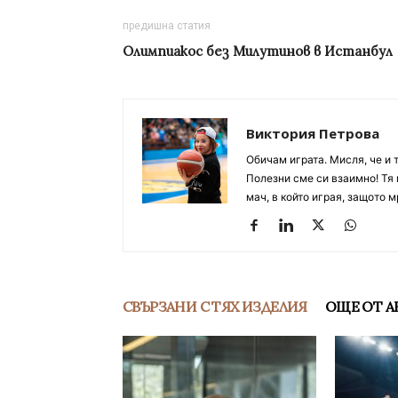
предишна статия
Олимпиакос без Милутинов в Истанбул
Виктория Петрова
Обичам играта. Мисля, че и 
Полезни сме си взаимно! Тя 
мач, в който играя, защото м
СВЪРЗАНИ С ТЯХ ИЗДЕЛИЯ
ОЩЕ ОТ А