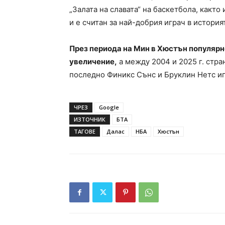
„Залата на славата“ на баскетбола, както
и е считан за най-добрия играч в история
През периода на Мин в Хюстън популярн
увеличение,
а между 2004 и 2025 г. стра
последно Финикс Сънс и Бруклин Нетс иг
ЧРЕЗ
Google
ИЗТОЧНИК
БТА
ТАГОВЕ
Далас
НБА
Хюстън