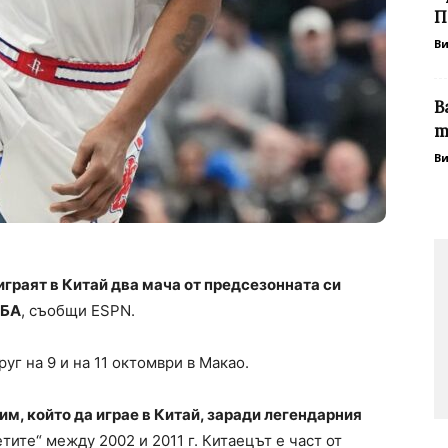
П
В
В
т
В
граят в Китай два мача от предсезонната си
НБА
, съобщи ESPN.
уг на 9 и на 11 октомври в Макао.
им, който да играе в Китай, заради легендарния
кетите“ между 2002 и 2011 г. Китаецът е част от