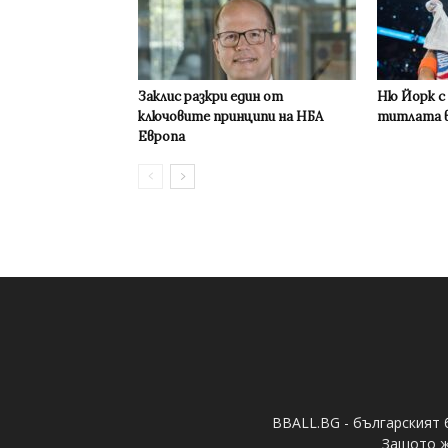
Заклис разкри един от
Ню Йорк с
ключовите принципи на НБА
титлата в
Европа
BBALL.BG - българският 
Защото ж