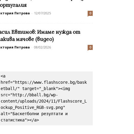
ортугалия
иктория Петрова
-
12/07/2025
0
асил Евтимов: Имаме нужда от
акива мачове (видео)
иктория Петрова
-
08/02/2026
0
<a 
href="https://www.flashscore.bg/bask
etball/" target="_blank"><img 
src="http://bball.bg/wp-
content/uploads/2024/11/Flashscore_L
ockup_Positive_RGB-svg.png" 
alt="Баскетболни резултати и 
статистика"></a>