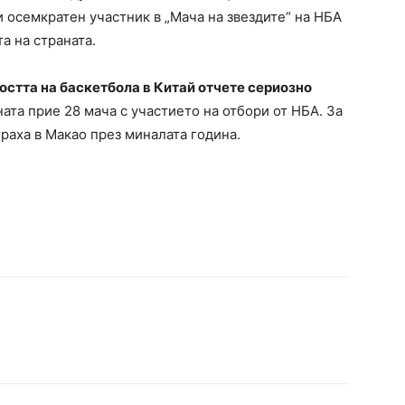
 и осемкратен участник в „Мача на звездите“ на НБА
та на страната.
остта на баскетбола в Китай отчете сериозно
ната прие 28 мача с участието на отбори от НБА. За
раха в Макао през миналата година.