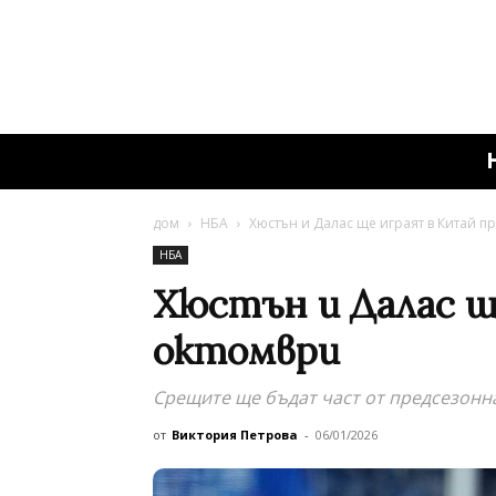
дом
НБА
Хюстън и Далас ще играят в Китай п
НБА
Хюстън и Далас щ
октомври
Срещите ще бъдат част от предсезонна
от
Виктория Петрова
-
06/01/2026