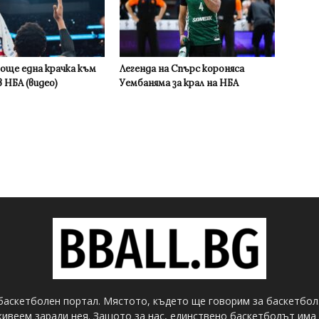
 още една крачка към
Легенда на Спърс короняса
 НБА (видео)
Уембаняма за крал на НБА
баскетболен портал. Мястото, където ще говорим за баскетбол
ивеем заради нея. Защото за нас, единствено баскетболът има 