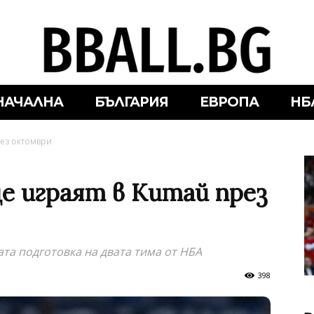
НАЧАЛНА
БЪЛГАРИЯ
ЕВРОПА
НБ
рез октомври
е играят в Китай през
та подготовка на двата тима от НБА
398