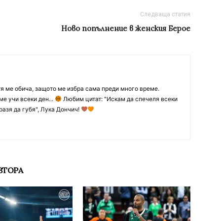
Следваща статия
Ново попълнение в женския Берое
тя ме обича, защото ме избра сама преди много време.
ме учи всеки ден...
Любим цитат: "Искам да спечеля всеки
разя да губя", Лука Дончич!
ВТОРА