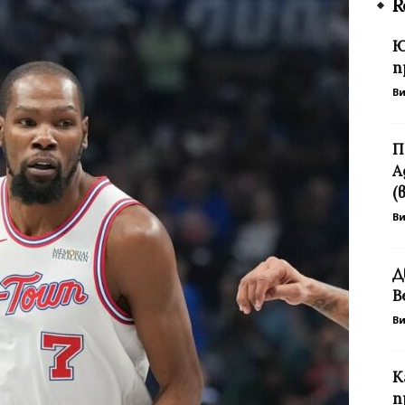
R
Ю
п
В
П
А
(
В
Д
В
В
К
п