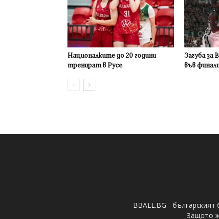
Националките до 20 години
Загуба за 
тренират в Русе
във финал
BBALL.BG - българският 
Защото ж