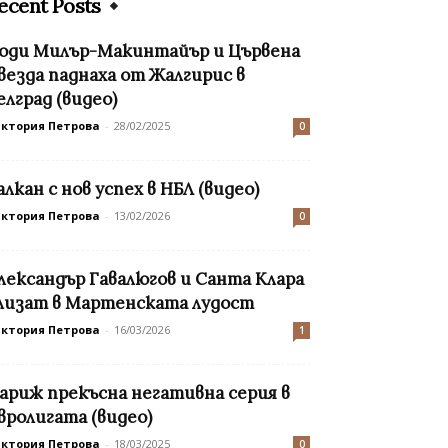
ecent Posts
оди Милър-Макинтайър и Цървена
везда паднаха от Жалгирис в
елград (видео)
иктория Петрова
-
28/02/2025
0
алкан с нов успех в НБЛ (видео)
иктория Петрова
-
13/02/2026
0
лександър Гавалюгов и Санта Клара
лизат в Мартенската лудост
иктория Петрова
-
16/03/2026
1
ариж прекъсна негативна серия в
вролигата (видео)
иктория Петрова
-
18/03/2025
0