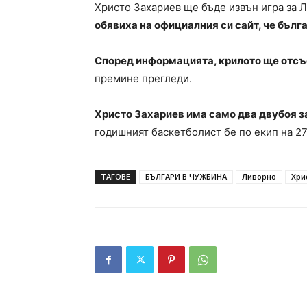
Христо Захариев ще бъде извън игра за 
обявиха на официалния си сайт, че бълг
Според информацията, крилото ще отсъ
премине прегледи.
Христо Захариев има само два двубоя за
годишният баскетболист бе по екип на 27
ТАГОВЕ
БЪЛГАРИ В ЧУЖБИНА
Ливорно
Хри