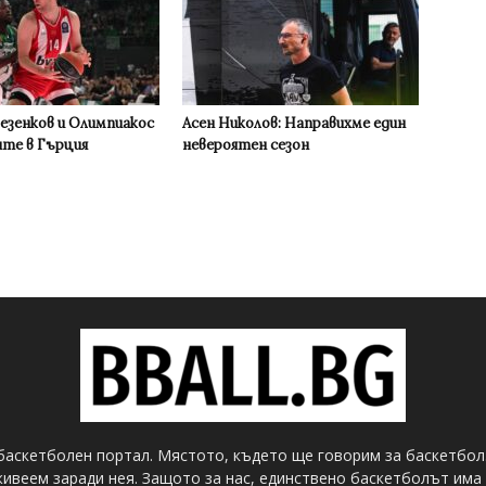
Везенков и Олимпиакос
Асен Николов: Направихме един
ите в Гърция
невероятен сезон
баскетболен портал. Мястото, където ще говорим за баскетбол
ивеем заради нея. Защото за нас, единствено баскетболът има 