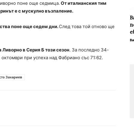
Ливорно поне още седмица.
От италианския тим
аринът е с мускулно възпаление.
В
п
ства поне още седем дни.
След това той отново ще
е
В
 Ливорно в Серия Б този сезон
. За последно 34-
 октомври при успеха над Фабриано със 71:62.
сто Захариев