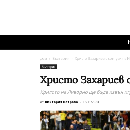
дом
България
Христо Захариев с контузия в 
България
Христо Захариев 
Крилото на Ливорно ще бъде извън иг
от
Виктория Петрова
-
16/11/2024