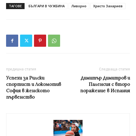
ТАГОВЕ
БЪЛГАРИ В ЧУЖБИНА
Ливорно
Христо Захариев
предишна статия
Следваща статия
Успехи за Рилски
Димитър Димитров и
спортист и Локомотив
Паленсия с второ
София в женското
поражение в Испания
първенство