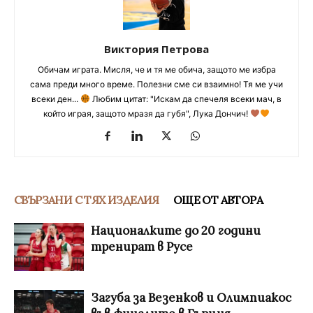
Виктория Петрова
Обичам играта. Мисля, че и тя ме обича, защото ме избра
сама преди много време. Полезни сме си взаимно! Тя ме учи
всеки ден...
Любим цитат: "Искам да спечеля всеки мач, в
който играя, защото мразя да губя", Лука Дончич!
СВЪРЗАНИ С ТЯХ ИЗДЕЛИЯ
ОЩЕ ОТ АВТОРА
Националките до 20 години
тренират в Русе
Загуба за Везенков и Олимпиакос