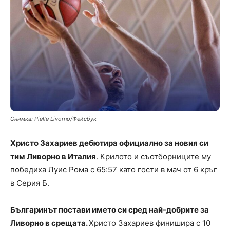
Снимка: Pielle Livorno/Фейсбук
Христо Захариев дебютира официално за новия си
тим Ливорно в Италия
. Крилото и съотборниците му
победиха Луис Рома с 65:57 като гости в мач от 6 кръг
в Серия Б.
Българинът постави името си сред най-добрите за
Ливорно в срещата.
Христо Захариев финишира с 10