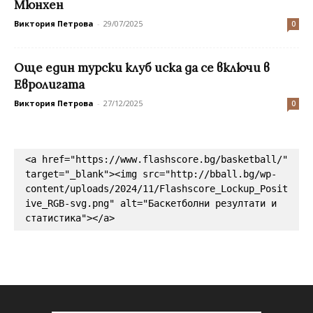
Мюнхен
Виктория Петрова
-
29/07/2025
0
Още един турски клуб иска да се включи в
Евролигата
Виктория Петрова
-
27/12/2025
0
<a href="https://www.flashscore.bg/basketball/" 
target="_blank"><img src="http://bball.bg/wp-
content/uploads/2024/11/Flashscore_Lockup_Posit
ive_RGB-svg.png" alt="Баскетболни резултати и 
статистика"></a>