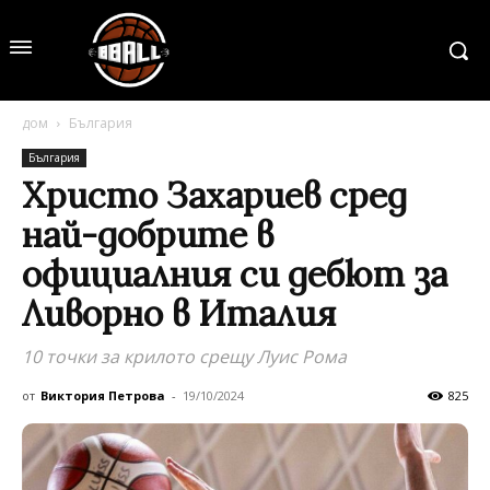
дом
България
България
Христо Захариев сред
най-добрите в
официалния си дебют за
Ливорно в Италия
10 точки за крилото срещу Луис Рома
от
Виктория Петрова
-
19/10/2024
825