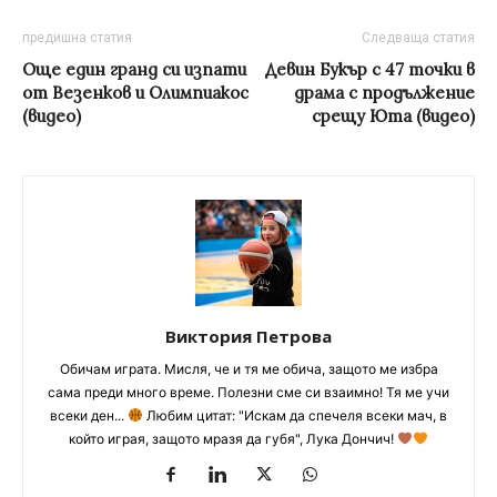
предишна статия
Следваща статия
Още един гранд си изпати
Девин Букър с 47 точки в
от Везенков и Олимпиакос
драма с продължение
(видео)
срещу Юта (видео)
Виктория Петрова
Обичам играта. Мисля, че и тя ме обича, защото ме избра
сама преди много време. Полезни сме си взаимно! Тя ме учи
всеки ден...
Любим цитат: "Искам да спечеля всеки мач, в
който играя, защото мразя да губя", Лука Дончич!