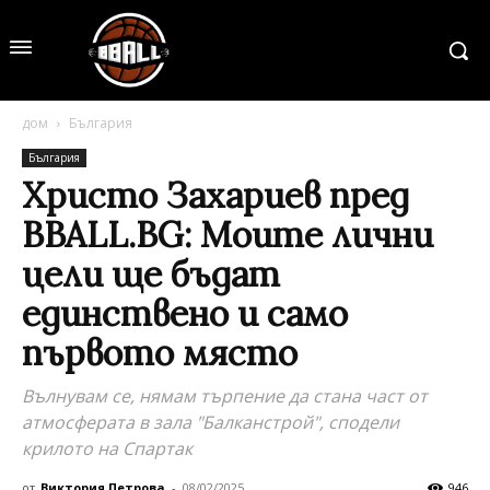
дом
България
България
Христо Захариев пред
BBALL.BG: Моите лични
цели ще бъдат
единствено и само
първото място
Вълнувам се, нямам търпение да стана част от
атмосферата в зала "Балканстрой", сподели
крилото на Спартак
от
Виктория Петрова
-
08/02/2025
946