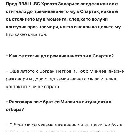
Пред BBALL.BG Христо Захариев сподели как се е
стигнало до преминаването му в Спартак, какво е
състоянието му в момента, след като получи
контузия през ноември, както и какви са целите му.
Ето какво каза той:
– Как се стигна до преминаването ти в Спартак?
– Още лятото с Богдан Петков и Любо Минчев имахме
разговори и дори след заминаването ми за Италия
контактите ни не спряха.
– Разговаря ли с брат си Милен за ситуацията в
отбора?
– С брат ми се чуваме ежедневно и въпреки, че бях в