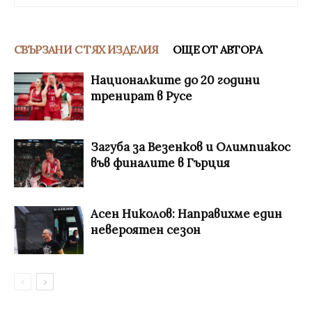
СВЪРЗАНИ С ТЯХ ИЗДЕЛИЯ
ОЩЕ ОТ АВТОРА
Националките до 20 години
тренират в Русе
Загуба за Везенков и Олимпиакос
във финалите в Гърция
Асен Николов: Направихме един
невероятен сезон