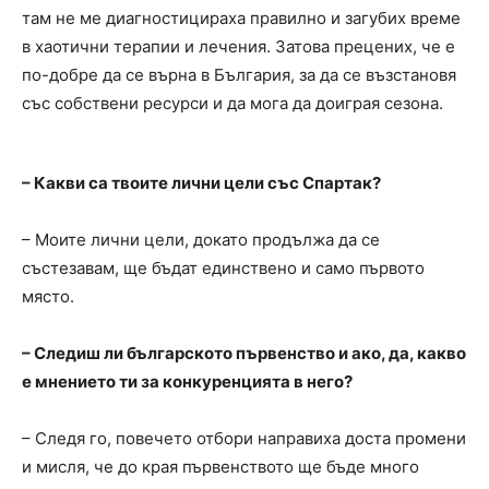
там не ме диагностицираха правилно и загубих време
в хаотични терапии и лечения. Затова прецених, че е
по-добре да се върна в България, за да се възстановя
със собствени ресурси и да мога да доиграя сезона.
– Какви са твоите лични цели със Спартак?
– Моите лични цели, докато продължа да се
състезавам, ще бъдат единствено и само първото
място.
– Следиш ли българското първенство и ако, да, какво
е мнението ти за конкуренцията в него?
– Следя го, повечето отбори направиха доста промени
и мисля, че до края първенството ще бъде много