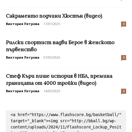
Сакраменто подчини Хюстън (видео)
Виктория Петрова
-
17/01/2025
0
Рилски спортист надви Берое в женското
първенство
Виктория Петрова
-
07/03/2026
0
Стеф Къри пише история в НБА, премина
границата от 4000 тройки (видео)
Виктория Петрова
-
14/03/2025
0
<a href="https://www.flashscore.bg/basketball/" 
target="_blank"><img src="http://bball.bg/wp-
content/uploads/2024/11/Flashscore_Lockup_Posit