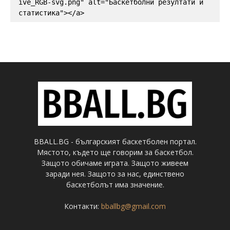
ive_RGB-svg.png" alt="Баскетболни резултати и 
статистика"></a>
BBALL.BG - българският баскетболен портал.
Мястото, където ще говорим за баскетбол.
Защото обичаме играта. Защото живеем
заради нея. Защото за нас, единствено
баскетболът има значение.
Контакти:
bballbg@gmail.com