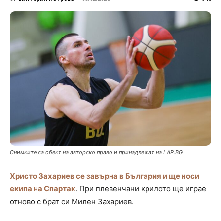
Снимките са обект на авторско право и принадлежат на LAP.BG
Христо Захариев се завърна в България и ще носи
екипа на Спартак
. При плевенчани крилото ще играе
отново с брат си Милен Захариев.