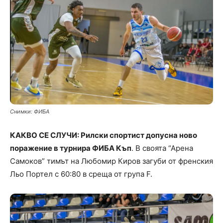
Снимки: ФИБА
КАКВО СЕ СЛУЧИ: Рилски спортист допусна ново
поражение в турнира ФИБА Къп
. В своята “Арена
Самоков” тимът на Любомир Киров загуби от френския
Льо Портел с 60:80 в среща от група F.