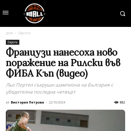
дом
Европа
Европа
Французи нанесоха ново
поражение на Рилски във
ФИБА Къп (видео)
Льо Портел съкруши шампиона на България с
убедителна последна четвърт
от
Виктория Петрова
-
22/10/2024
882