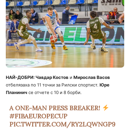
НАЙ-ДОБРИ: Чавдар Костов
и
Мирослав Васов
отбелязаха по 11 точки за Рилски спортист.
Юре
Планинич
се отчете с 10 и 8 борби.
A ONE-MAN PRESS BREAKER!
#FIBAEUROPECUP
PIC.TWITTER.COM/RY2LQWNGP9