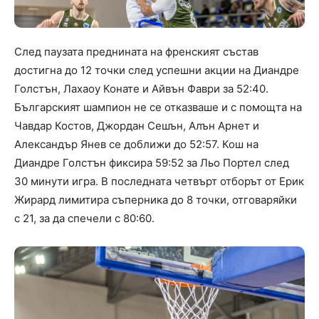
След паузата преднината на френският състав
достигна до 12 точки след успешни акции на Диандре
Голстън, Лахаоу Конате и Айвън Фаври за 52:40.
Българският шампион не се отказваше и с помощта на
Чавдар Костов, Джордан Сешън, Алън Арнет и
Александър Янев се доближи до 52:57. Кош на
Диандре Голстън фиксира 59:52 за Льо Портел след
30 минути игра. В последната четвърт отборът от Ерик
Жирард лимитира съперника до 8 точки, отговаряйки
с 21, за да спечели с 80:60.