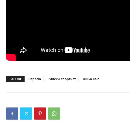
ТАГОВЕ
Европа
Рилски спортист
ФИБА Къп