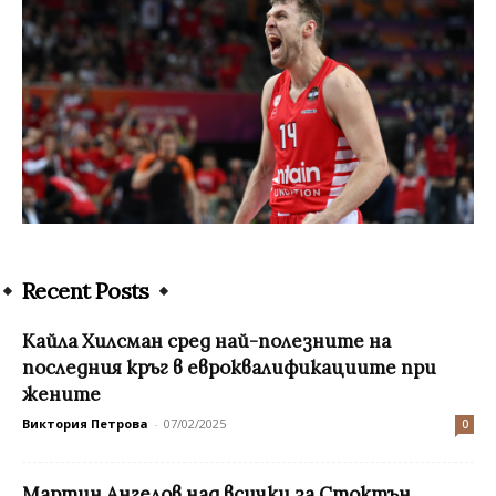
Recent Posts
Кайла Хилсман сред най-полезните на
последния кръг в евроквалификациите при
жените
Виктория Петрова
-
07/02/2025
0
Мартин Ангелов над всички за Стоктън