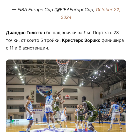
— FIBA Europe Cup (@FIBAEuropeCup)
October 22,
2024
Диандре Голстън
бе над всички за Льо Портел с 23
точки, от които 5 тройки.
Кристерс Зорикс
финишира
с 11 и 6 асистенции.