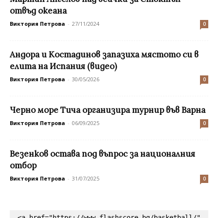
отвъд океана
Виктория Петрова
-
27/11/2024
0
Андора и Костадинов запазиха мястото си в
елита на Испания (видео)
Виктория Петрова
-
30/05/2026
0
Черно море Тича организира турнир във Варна
Виктория Петрова
-
06/09/2025
0
Везенков остава под въпрос за националния
отбор
Виктория Петрова
-
31/07/2025
0
<a href="https://www.flashscore.bg/basketball/" 