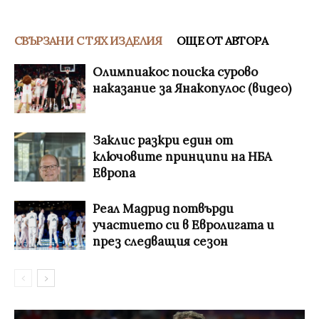
СВЪРЗАНИ С ТЯХ ИЗДЕЛИЯ
ОЩЕ ОТ АВТОРА
Олимпиакос поиска сурово
наказание за Янакопулос (видео)
Заклис разкри един от
ключовите принципи на НБА
Европа
Реал Мадрид потвърди
участието си в Евролигата и
през следващия сезон