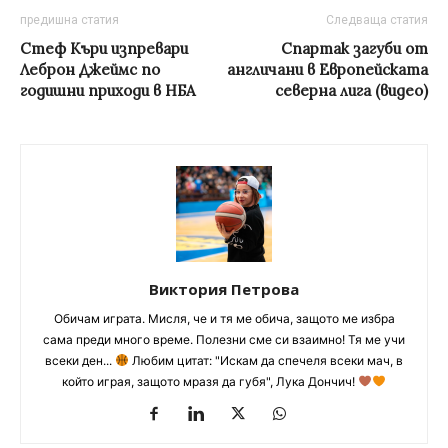
предишна статия
Следваща статия
Стеф Къри изпревари
Спартак загуби от
Леброн Джеймс по
англичани в Европейската
годишни приходи в НБА
северна лига (видео)
Виктория Петрова
Обичам играта. Мисля, че и тя ме обича, защото ме избра
сама преди много време. Полезни сме си взаимно! Тя ме учи
всеки ден...
Любим цитат: "Искам да спечеля всеки мач, в
който играя, защото мразя да губя", Лука Дончич!