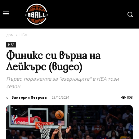
дом
НБА
НБА
Финикс си върна на
Лейкърс (видео)
Първо поражение за "езерняците" в НБА този
сезон
от
Виктория Петрова
-
29/10/2024
808