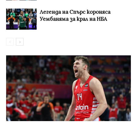
Легенда на Спърс короняса
Уембаняма за крал на НБА