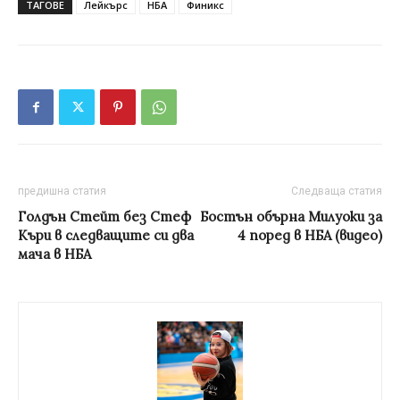
ТАГОВЕ
Лейкърс
НБА
Финикс
предишна статия
Следваща статия
Голдън Стейт без Стеф
Бостън обърна Милуоки за
Къри в следващите си два
4 поред в НБА (видео)
мача в НБА