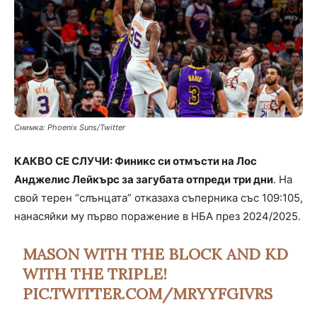
Снимка: Phoenix Suns/Twitter
КАКВО СЕ СЛУЧИ: Финикс си отмъсти на Лос
Анджелис Лейкърс за загубата отпреди три дни
. На
свой терен “слънцата” отказаха съперника със 109:105,
нанасяйки му първо поражение в НБА през 2024/2025.
MASON WITH THE BLOCK AND KD
WITH THE TRIPLE!
PIC.TWITTER.COM/MRYYFGIVRS