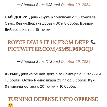
— Phoenix Suns (@Suns)
October 29, 2024
НАЙ-ДОБРИ: Девин Букър
приключи с 33 точки за
Сънс.
Кевин Дюрант
добави 30 и 8 борби.
Брадли
Бийл
се отчете с 15 точки.
ROYCE DIALS IT IN FROM DEEP
PIC.TWITTER.COM/SM5LF6FGQU
— Phoenix Suns (@Suns)
October 29, 2024
Антъни Дейвис
бе най-добър за Лейкърс с 29 точки и
15 борби.
Остин Рийвс
вкара 23 плюс 8 борби.
Руи
Хачимура
остана с 20 точки и 10 борби.
TURNING DEFENSE INTO OFFENSE