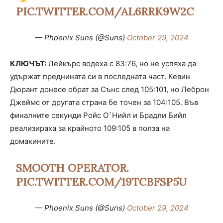
PIC.TWITTER.COM/AL6RRK9W2C
— Phoenix Suns (@Suns)
October 29, 2024
КЛЮЧЪТ:
Лейкърс водеха с 83:76, но не успяха да
удържат преднината си в последната част. Кевин
Дюрант донесе обрат за Сънс след 105:101, но Леброн
Джеймс от другата страна бе точен за 104:105. Във
финалните секунди Ройс О`Нийл и Брадли Бийл
реализираха за крайното 109:105 в полза на
домакините.
SMOOTH OPERATOR.
PIC.TWITTER.COM/19TCBFSP5U
— Phoenix Suns (@Suns)
October 29, 2024