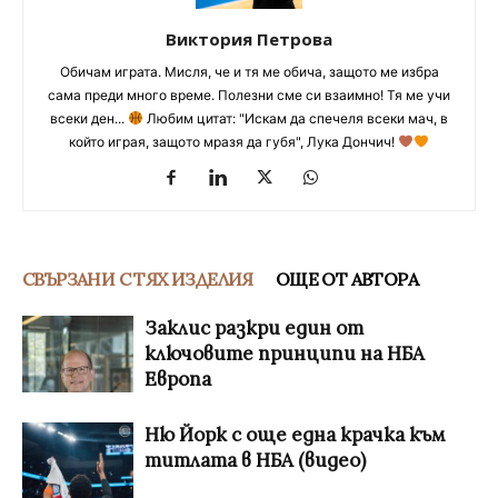
Виктория Петрова
Обичам играта. Мисля, че и тя ме обича, защото ме избра
сама преди много време. Полезни сме си взаимно! Тя ме учи
всеки ден...
Любим цитат: "Искам да спечеля всеки мач, в
който играя, защото мразя да губя", Лука Дончич!
СВЪРЗАНИ С ТЯХ ИЗДЕЛИЯ
ОЩЕ ОТ АВТОРА
Заклис разкри един от
ключовите принципи на НБА
Европа
Ню Йорк с още една крачка към
титлата в НБА (видео)