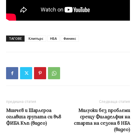
ТАГОВЕ
Клипърс
НБА
Финикс
предишна статия
Следваща статия
Минчев и Шарлероа
Милуоки без проблеми
оглавиха групата си във
срещу Филаделфия на
ФИБА Къп (видео)
старта на сезона в НБА
(видео)