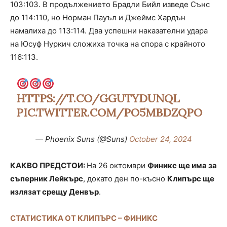
103:103. В продължението Брадли Бийл изведе Сънс
до 114:110, но Норман Пауъл и Джеймс Хардън
намалиха до 113:114. Два успешни наказателни удара
на Юсуф Нуркич сложиха точка на спора с крайното
116:113.
HTTPS://T.CO/GGUTYDUNQL
PIC.TWITTER.COM/PO5MBDZQPO
— Phoenix Suns (@Suns)
October 24, 2024
КАКВО ПРЕДСТОИ:
На 26 октомври
Финикс ще има за
съперник Лейкърс
, докато ден по-късно
Клипърс ще
излязат срещу Денвър
.
СТАТИСТИКА ОТ КЛИПЪРС – ФИНИКС