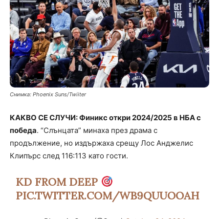
Снимка: Phoenix Suns/Twiiter
КАКВО СЕ СЛУЧИ: Финикс откри 2024/2025 в НБА с
победа
. “Слънцата” минаха през драма с
продължение, но издържаха срещу Лос Анджелис
Клипърс след 116:113 като гости.
KD FROM DEEP
PIC.TWITTER.COM/WB9QUUOOAH