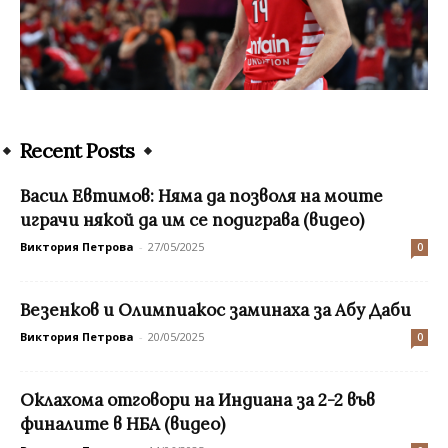
Recent Posts
Васил Евтимов: Няма да позволя на моите
играчи някой да им се подиграва (видео)
Виктория Петрова
-
27/05/2025
0
Везенков и Олимпиакос заминаха за Абу Даби
Виктория Петрова
-
20/05/2025
0
Оклахома отговори на Индиана за 2-2 във
финалите в НБА (видео)