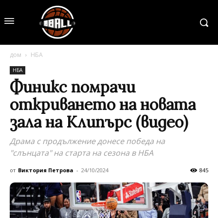
дом
НБА
НБА
Финикс помрачи
откриването на новата
зала на Клипърс (видео)
Драма с продължение донесе победа на
"слънцата" на старта на сезона в НБА
от
Виктория Петрова
-
24/10/2024
845