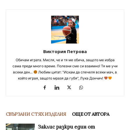
Виктория Петрова
Обичам играта. Мисля, че и тя ме обича, защото ме избра
сама преди много време. Полезни сме си взаимно! Тя ме учи
всеки ден...
Любим цитат: "Искам да спечеля всеки мач, в
който играя, защото мразя да губя", Лука Дончич!
СВЪРЗАНИ С ТЯХ ИЗДЕЛИЯ
ОЩЕ ОТ АВТОРА
Заклис разкри един от