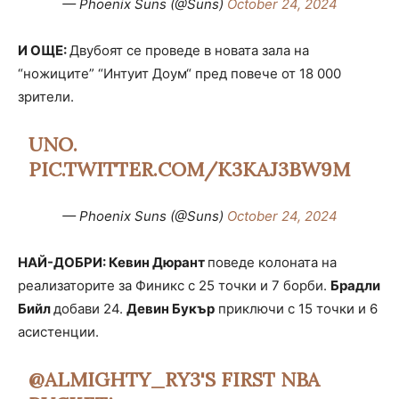
— Phoenix Suns (@Suns)
October 24, 2024
И ОЩЕ:
Двубоят се проведе в новата зала на
“ножиците” “Интуит Доум“ пред повече от 18 000
зрители.
UNO.
PIC.TWITTER.COM/K3KAJ3BW9M
— Phoenix Suns (@Suns)
October 24, 2024
НАЙ-ДОБРИ: Кевин Дюрант
поведе колоната на
реализаторите за Финикс с 25 точки и 7 борби.
Брадли
Бийл
добави 24.
Девин Букър
приключи с 15 точки и 6
асистенции.
@ALMIGHTY_RY3
'S FIRST NBA