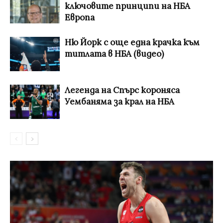
ключовите принципи на НБА
Европа
Ню Йорк с още една крачка към
титлата в НБА (видео)
Легенда на Спърс короняса
Уембаняма за крал на НБА