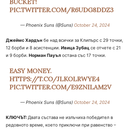
BUCKET!
PIC.TWITTER.COM/R6UDG8DDZ3
— Phoenix Suns (@Suns)
October 24, 2024
Джеймс Хардън
бе над всички за Клипърс с 29 точки,
12 борби и 8 асистенции.
Ивица Зубац
се отчете с 21
и 9 борби.
Норман Пауъл
остана със 17 точки.
EASY MONEY.
HTTPS://T.CO/JLKOLRWYE4
PIC.TWITTER.COM/E9ZNILAM2V
— Phoenix Suns (@Suns)
October 24, 2024
КЛЮЧЪТ:
Двата състава не излъчиха победител в
редовното време, което приключи при равенство –