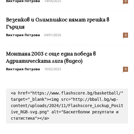
Виктория Петрова
-
14/06/2025
0
Везенков и Олимпиакос нямат грешка в
Гърция
Виктория Петрова
-
04/01/2026
0
Монтана 2003 с още една победа в
Адриатическата лига (видео)
Виктория Петрова
-
19/02/2025
0
<a href="https://www.flashscore.bg/basketball/" 
target="_blank"><img src="http://bball.bg/wp-
content/uploads/2024/11/Flashscore_Lockup_Posit
ive_RGB-svg.png" alt="Баскетболни резултати и 
статистика"></a>