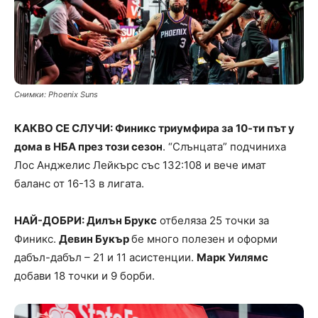
Снимки: Phoenix Suns
КАКВО СЕ СЛУЧИ: Финикс триумфира за 10-ти път у
дома в НБА през този сезон
. “Слънцата” подчиниха
Лос Анджелис Лейкърс със 132:108 и вече имат
баланс от 16-13 в лигата.
НАЙ-ДОБРИ: Дилън Брукс
отбеляза 25 точки за
Финикс.
Девин Букър
бе много полезен и оформи
дабъл-дабъл – 21 и 11 асистенции.
Марк Уилямс
добави 18 точки и 9 борби.