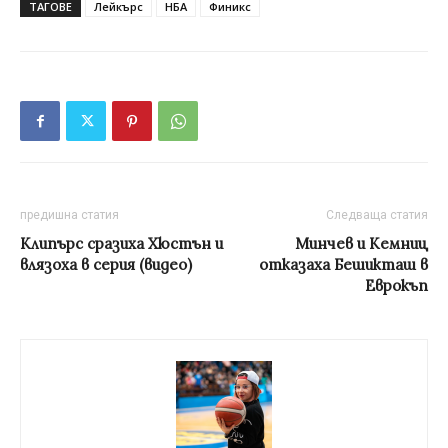
ТАГОВЕ
Лейкърс
НБА
Финикс
предишна статия
Следваща статия
Клипърс сразиха Хюстън и
Минчев и Кемниц
влязоха в серия (видео)
отказаха Бешикташ в
Еврокъп