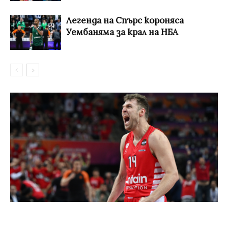
Легенда на Спърс короняса
Уембаняма за крал на НБА