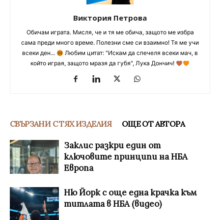
Виктория Петрова
Обичам играта. Мисля, че и тя ме обича, защото ме избра
сама преди много време. Полезни сме си взаимно! Тя ме учи
всеки ден...
Любим цитат: "Искам да спечеля всеки мач, в
който играя, защото мразя да губя", Лука Дончич!
СВЪРЗАНИ С ТЯХ ИЗДЕЛИЯ
ОЩЕ ОТ АВТОРА
Заклис разкри един от
ключовите принципи на НБА
Европа
Ню Йорк с още една крачка към
титлата в НБА (видео)