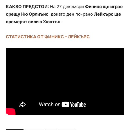
КАКВО ПРЕДСТОИ:
На 27 декември
Финикс ще играе
срещу Ню Орлиънс
, докато ден по-рано
Лейкърс ще
премерят сили с Хюстън.
СТАТИСТИКА ОТ ФИНИКС – ЛЕЙКЪРС