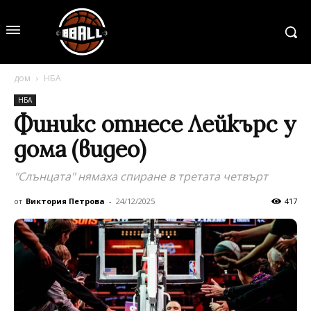
дом
НБА
НБА
Финикс отнесе Лейкърс у
дома (видео)
"Слънцата" нямаха спиране в третата четвърт
от
Виктория Петрова
-
24/12/2025
417