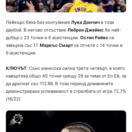
Лейкърс бяха без контузения
Лука Дончич
в този
двубой. В негово отсъствие
Леброн Джеймс
бе най-
добър с 23 точки и 6 асистенции.
Остин Рийвс
се
завърна със 17.
Маркъс Смарт
се отчете с 14 точки и
6 асистенции.
КЛЮЧЪТ
: Сънс изнесоха силна трета четвърт, в която
навъртяха общо 45 точки срещу 29 за тима от Ел Ей, за
да дръпнат със 112:86. В този период домакините
демонстрираха успеваемост в стрелбата от игра 72.7%
(16/22).