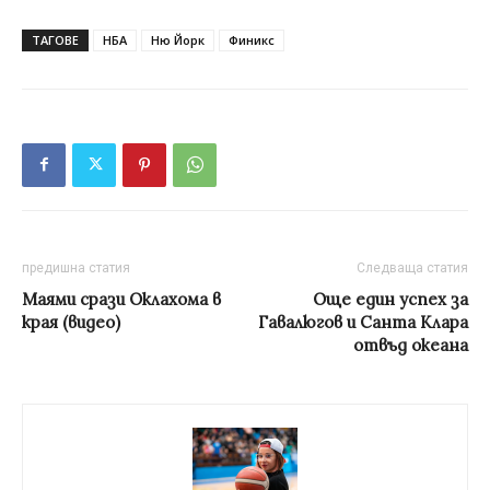
ТАГОВЕ
НБА
Ню Йорк
Финикс
предишна статия
Следваща статия
Mаями срази Оклахома в
Още един успех за
края (видео)
Гавалюгов и Санта Клара
отвъд океана