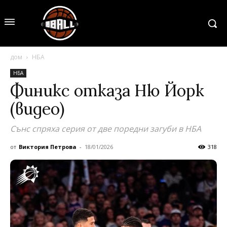
дом
НБА
НБА
Финикс отказа Ню Йорк
(видео)
Сънс спряха серия от две поредни загуби в НБА
от
Виктория Петрова
-
18/01/2026
318