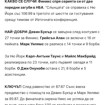
КАКВО СЕ СЛУЧИ: Финикс спря серията си от две
поредни загуби в НБА
. “Слънцата” се справиха с Ню
Йорк със 106:99 в третото от шестте си гостувания
срещу тимове от Източната конференция.
НАЙ-ДОБРИ: Девин Букър
се завърна след контузия с
27 точки за Финикс.
Грейсън Алан
се включи с 16 от
пейката.
Марк Уилямс
се разписа с 14 точки и 9 борби.
За Ню Йорк
Карл-Антъни Таунс
и
Майлс МакБрайд
реализираха по 23 точки, като първият овладя и 11
борби.
О Джи Онуноби
остана с 21, 8 борби и 5
асистенции.
КЛЮЧЪТ:
След равенство от 87:87 Сънс взеха
предимство с помощта на Девин Букър и Марк Уилямс
за 95:87. До финалната сирена Никс не успяха да се
върнат, след като бяха 1/10 от тройката в последната