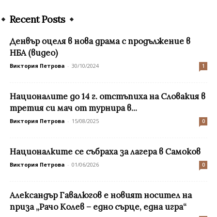
Recent Posts
Денвър оцеля в нова драма с продължение в
НБА (видео)
Виктория Петрова
-
30/10/2024
1
Националите до 14 г. отстъпиха на Словакия в
третия си мач от турнира в...
Виктория Петрова
-
15/08/2025
0
Националките се събраха за лагера в Самоков
Виктория Петрова
-
01/06/2026
0
Александър Гавалюгов е новият носител на
приза „Рачо Колев – едно сърце, една игра“