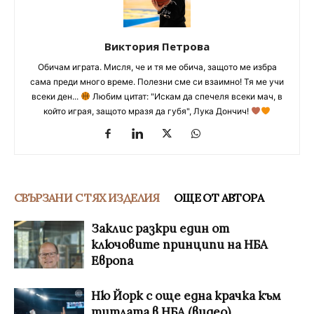
Виктория Петрова
Обичам играта. Мисля, че и тя ме обича, защото ме избра
сама преди много време. Полезни сме си взаимно! Тя ме учи
всеки ден...
Любим цитат: "Искам да спечеля всеки мач, в
който играя, защото мразя да губя", Лука Дончич!
СВЪРЗАНИ С ТЯХ ИЗДЕЛИЯ
ОЩЕ ОТ АВТОРА
Заклис разкри един от
ключовите принципи на НБА
Европа
Ню Йорк с още една крачка към
титлата в НБА (видео)