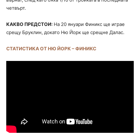
четвърт.
КАКВО ПРЕДСТОИ:
На 20 януари Финикс ще играе
срещу Бруклин, докато Ню Йорк ще срещне Далас.
СТАТИСТИКА ОТ НЮ ЙОРК – ФИНИКС