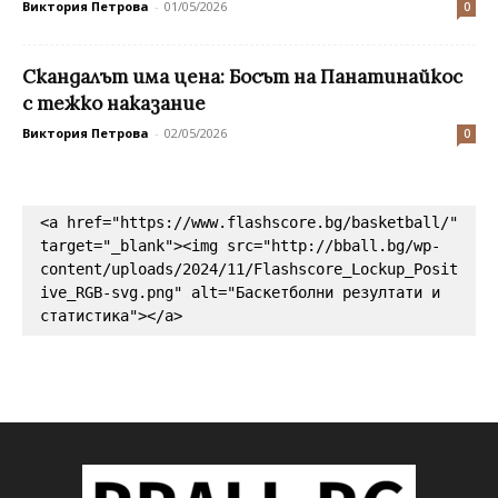
Виктория Петрова
-
01/05/2026
0
Скандалът има цена: Босът на Панатинайкос
с тежко наказание
Виктория Петрова
-
02/05/2026
0
<a href="https://www.flashscore.bg/basketball/" 
target="_blank"><img src="http://bball.bg/wp-
content/uploads/2024/11/Flashscore_Lockup_Posit
ive_RGB-svg.png" alt="Баскетболни резултати и 
статистика"></a>