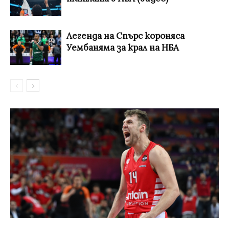
Легенда на Спърс короняса
Уембаняма за крал на НБА