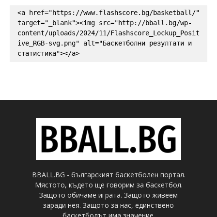
<a href="https://www.flashscore.bg/basketball/" 
target="_blank"><img src="http://bball.bg/wp-
content/uploads/2024/11/Flashscore_Lockup_Posit
ive_RGB-svg.png" alt="Баскетболни резултати и 
статистика"></a>
BBALL.BG - българският баскетболен портал.
Мястото, където ще говорим за баскетбол.
Защото обичаме играта. Защото живеем
заради нея. Защото за нас, единствено
баскетболът има значение.