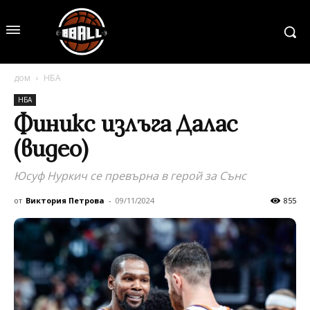
дом
НБА
НБА
Финикс излъга Далас
(видео)
Юсуф Нуркич се превърна в герой за Сънс
от
Виктория Петрова
-
09/11/2024
855