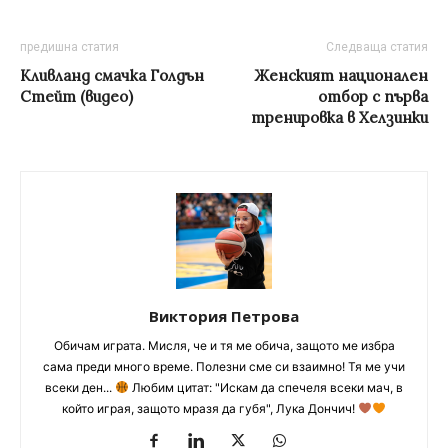
предишна статия
Следваща статия
Кливланд смачка Голдън
Женският национален
Стейт (видео)
отбор с първа
тренировка в Хелзинки
Виктория Петрова
Обичам играта. Мисля, че и тя ме обича, защото ме избра
сама преди много време. Полезни сме си взаимно! Тя ме учи
всеки ден...
Любим цитат: "Искам да спечеля всеки мач, в
който играя, защото мразя да губя", Лука Дончич!