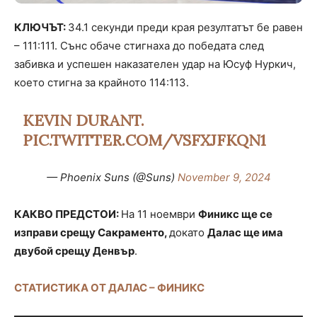
КЛЮЧЪТ:
34.1 секунди преди края резултатът бе равен
– 111:111. Сънс обаче стигнаха до победата след
забивка и успешен наказателен удар на Юсуф Нуркич,
което стигна за крайното 114:113.
KEVIN DURANT.
PIC.TWITTER.COM/VSFXJFKQN1
— Phoenix Suns (@Suns)
November 9, 2024
КАКВО ПРЕДСТОИ:
На 11 ноември
Финикс ще се
изправи срещу Сакраменто,
докато
Далас ще има
двубой срещу Денвър
.
СТАТИСТИКА ОТ ДАЛАС – ФИНИКС