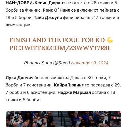
НАЙ-ДОБРИ: Кевин Дюрант
се отчете с 26 точки и 5
борби за Финикс.
Ройс О`Нийл
се включи от пейката с
18 и 5 борби.
Тайс Джоунс
финишира със 17 точки и 5
асистенции.
FINISH AND THE FOUL FOR KD
PIC.TWITTER.COM/Z3WWYT7R8I
— Phoenix Suns (@Suns)
November 9, 2024
Лука Дончич
бе над всички за Далас с 30 точки, 7
борби и 7 асистенции.
Кайри Ървинг
го последва с 29,
7 борби и 6 асистенции.
Наджи Маршал
остана с 18
точки и 5 борби.