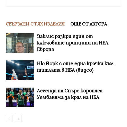
СВЪРЗАНИ С ТЯХ ИЗДЕЛИЯ
ОЩЕ ОТ АВТОРА
Заклис разкри един от
ключовите принципи на НБА
Европа
Ню Йорк с още една крачка към
титлата в НБА (видео)
Легенда на Спърс короняса
Уембаняма за крал на НБА