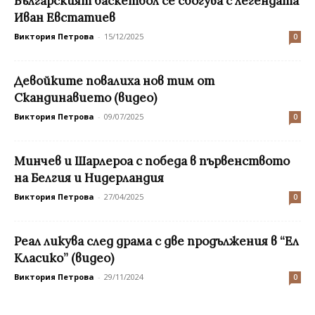
Българският баскетбол се сбогува с легендата
Иван Евстатиев
Виктория Петрова
-
15/12/2025
0
Девойките повалиха нов тим от
Скандинавието (видео)
Виктория Петрова
-
09/07/2025
0
Минчев и Шарлероа с победа в първенството
на Белгия и Нидерландия
Виктория Петрова
-
27/04/2025
0
Реал ликува след драма с две продължения в “Ел
Класико” (видео)
Виктория Петрова
-
29/11/2024
0