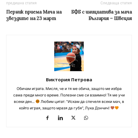
предишна статия
Следваща статия
Перник приема Мача на
БФБ с инициатива за мача
звездите на 23 март
България – Швеция
Виктория Петрова
Обичам играта. Мисля, че и тя ме обича, защото ме избра
сама преди много време. Полезни сме си взаимно! Тя ме учи
всеки ден...
Любим цитат: "Искам да спечеля всеки мач, в
който играя, защото мразя да губя", Лука Дончич!