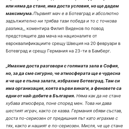
или няма да стане, има доста условия, но ще дадем
максимума.
Първият мач е в Ботевград и абсолютно
задължително ни трябва тази победа и то с точкова
разлика
„, коментира Филип Виденов по повод
предстоящите два мача на националите от
евроквалификациите срещу Швеция на 20 февруари в
Ботевград и срещу Германия на 23-ти в Бамберг.
„Имахме доста разговори с голямата зала в София,
но, за да сме сигурно, че атмосферата ще е чудесна
и че ще е пълна залата, избрахме Ботевград. Там си
има организация, която върви винаги, а феновете са
едни от най-добите в България.
Няма как да не стане
хубава атмосфера, поне според мен. Това ни дава
шестият играч, както се казва. Германия обяви състав,
доста по-сериозен от предишния път като играхме с
тях, както и нашият е по-сериозен. Мисля, че ще стане