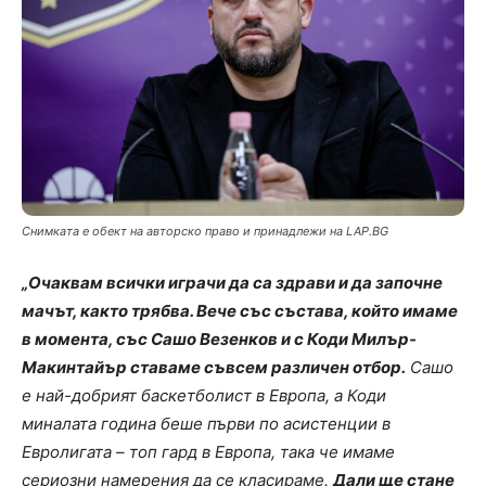
Снимката е обект на авторско право и принадлежи на LAP.BG
„Очаквам всички играчи да са здрави и да започне
мачът, както трябва. Вече със състава, който имаме
в момента, със Сашо Везенков и с Коди Милър-
Макинтайър ставаме съвсем различен отбор.
Сашо
е най-добрият баскетболист в Европа, а Коди
миналата година беше първи по асистенции в
Евролигата – топ гард в Европа, така че имаме
сериозни намерения да се класираме.
Дали ще стане