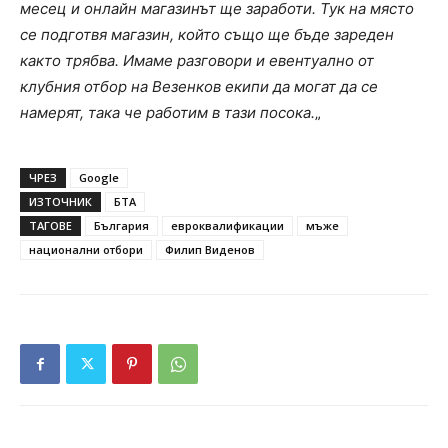
месец и онлайн магазинът ще заработи. Тук на място
се подготвя магазин, който също ще бъде зареден
както трябва. Имаме разговори и евентуално от
клубния отбор на Везенков екипи да могат да се
намерят, така че работим в тази посока.
„
ЧРЕЗ
Google
ИЗТОЧНИК
БТА
ТАГОВЕ
България
евроквалификации
мъже
национални отбори
Филип Виденов