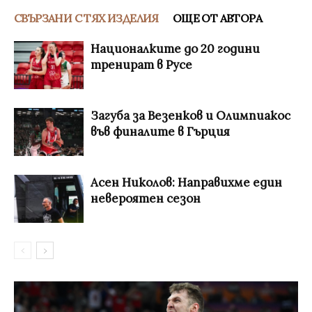
СВЪРЗАНИ С ТЯХ ИЗДЕЛИЯ
ОЩЕ ОТ АВТОРА
Националките до 20 години
тренират в Русе
Загуба за Везенков и Олимпиакос
във финалите в Гърция
Асен Николов: Направихме един
невероятен сезон