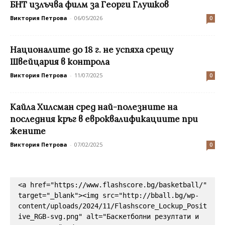
БНТ излъчва филм за Георги Глушков
Виктория Петрова
-
06/05/2026
0
Националите до 18 г. не успяха срещу
Швейцария в контрола
Виктория Петрова
-
11/07/2025
0
Кайла Хилсман сред най-полезните на
последния кръг в евроквалификациите при
жените
Виктория Петрова
-
07/02/2025
0
<a href="https://www.flashscore.bg/basketball/" 
target="_blank"><img src="http://bball.bg/wp-
content/uploads/2024/11/Flashscore_Lockup_Posit
ive_RGB-svg.png" alt="Баскетболни резултати и 