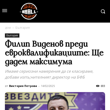
дом
България
България
Филип Виденов преди
евроквалификациите: Ще
дадем максимума
Имаме сериозни намерения да се класираме,
добави изпъ;нителният директор на БФБ
от
Виктория Петрова
-
14/02/2025
693