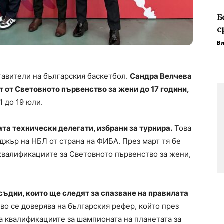
Б
с
В
авители на българския баскетбол.
Сандра Велчева
 от Световното първенство за жени до 17 години,
1 до 19 юли.
та технически делегати, избрани за турнира.
Това
джър на НБЛ от страна на ФИБА. През март тя бе
 квалификациите за Световното първенство за жени,
съдии, които ще следят за спазване на правилата
о се доверява на българския рефер, който през
 квалификациите за шампионата на планетата за