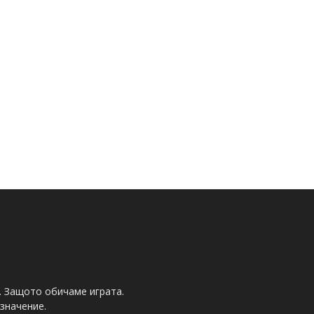
. Защото обичаме играта.
значение.