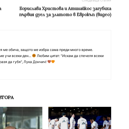
Следваща статия
а
Борислава Христова и Атинайкос загубиха
първия дуел за златото в Еврокъп (видео)
тя ме обича, защото ме избра сама преди много време.
ме учи всеки ден...
Любим цитат: "Искам да спечеля всеки
разя да губя", Лука Дончич!
ВТОРА