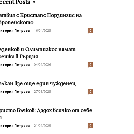
ecent Posts
атвия с Кристапс Порзингис на
вропейското
иктория Петрова
-
16/04/2025
0
езенков и Олимпиакос нямат
решка в Гърция
иктория Петрова
-
04/01/2026
0
алкан взе още един чужденец
иктория Петрова
-
27/08/2025
0
ристо Бъчков: Дадох всичко от себе
и
иктория Петрова
-
21/01/2025
0