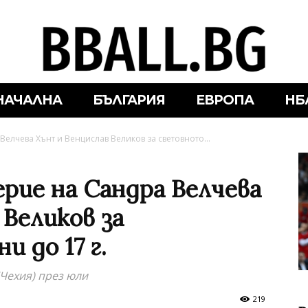
НАЧАЛНА
БЪЛГАРИЯ
ЕВРОПА
НБ
елчева Хънт и Венцислав Великов за световното...
рие на Сандра Велчева
Великов за
 до 17 г.
Чехия) през юли
219