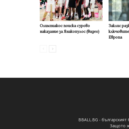
Олимпиакос поиска сурово
Заклис раз
наказание за Янакопулос (видео)
ключовите
Европа
BBALL.BG - българският 
Защото ж