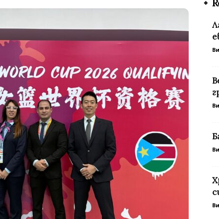
R
Л
е
В
В
г
В
Б
В
Х
с
В