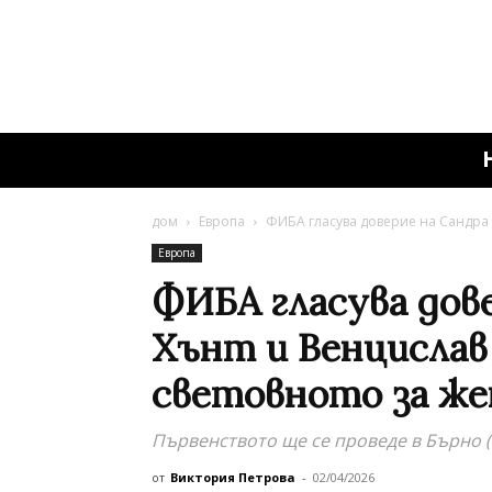
дом
Европа
ФИБА гласува доверие на Сандра В
Европа
ФИБА гласува дове
Хънт и Венцислав 
световното за жени
Първенството ще се проведе в Бърно (
от
Виктория Петрова
-
02/04/2026