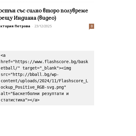
остън със силно второ полувреме
рещу Индиана (видео)
иктория Петрова
-
23/12/2025
0
<a 
href="https://www.flashscore.bg/bask
etball/" target="_blank"><img 
src="http://bball.bg/wp-
content/uploads/2024/11/Flashscore_L
ockup_Positive_RGB-svg.png" 
alt="Баскетболни резултати и 
статистика"></a>