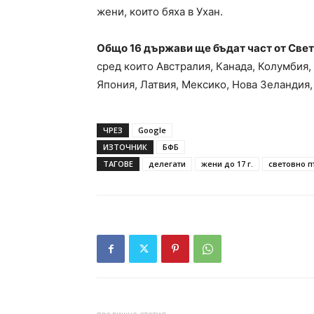
жени, които бяха в Ухан.
Общо 16 държави ще бъдат част от Свет
сред които Австралия, Канада, Колумбия, 
Япония, Латвия, Мексико, Нова Зеландия,
ЧРЕЗ
Google
ИЗТОЧНИК
БФБ
ТАГОВЕ
делегати
жени до 17 г.
световно 