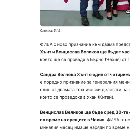
Снимка: БФБ
ФИБА с ново признание към двама предст
Хънт и Венцислав Великов ще бъдат част
което ще се проведе в Бърно (Чехия) от 1
Сандра Велчева Хънт е един от четирима
е поредно признание за генералния мени
един от двамата технически делегати на
които се проведоха в Ухан (Китай).
Венцислав Великов ще бъде сред 30-те 
по време на срещите в Чехия.
ФИБА отнов
миналия месец имаше наряди по време на