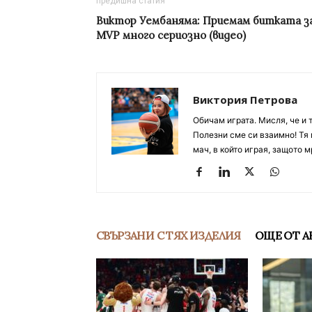
предишна статия
Виктор Уембаняма: Приемам битката з
MVP много сериозно (видео)
Виктория Петрова
Обичам играта. Мисля, че и 
Полезни сме си взаимно! Тя 
мач, в който играя, защото м
СВЪРЗАНИ С ТЯХ ИЗДЕЛИЯ
ОЩЕ ОТ А