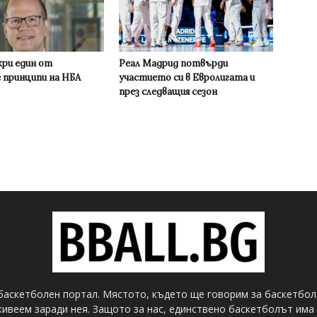
кри един от
Реал Мадрид потвърди
 принципи на НБА
участието си в Евролигата и
през следващия сезон
баскетболен портал. Мястото, където ще говорим за баскетбол
ивеем заради нея. Защото за нас, единствено баскетболът има 