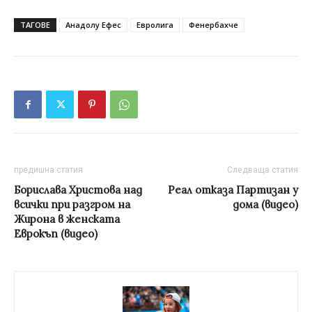
ТАГОВЕ
Анадолу Ефес
Евролига
Фенербахче
предишна статия
Следваща статия
Борислава Христова над
Реал отказа Партизан у
всички при разгром на
дома (видео)
Жирона в женската
Еврокъп (видео)