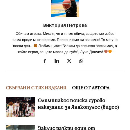
Виктория Петрова
Обичам играта. Мисля, че и тя ме обича, защото ме избра
сама преди много време. Полезни сме си взаимно! Тя ме учи
всеки ден...
Любим цитат: "Искам да спечеля всеки мач, в
който играя, защото мразя да губя", Лука Дончич!
СВЪРЗАНИ С ТЯХ ИЗДЕЛИЯ
ОЩЕ ОТ АВТОРА
Олимпиакос поиска сурово
наказание за Янакопулос (видео)
Заклис разкри един от