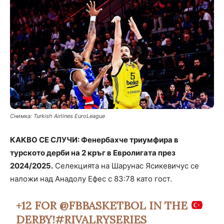
Снимка: Turkish Airlines EuroLeague
КАКВО СЕ СЛУЧИ: Фенербахче триумфира в
турското дерби на 2 кръг в Евролигата през
2024/2025.
Селекцията на Шарунас Ясикевичус се
наложи над Анадолу Ефес с 83:78 като гост.
+12 FOR
@FBBASKETBOL
IN THE
DERBY!
#RIVALRYSERIES