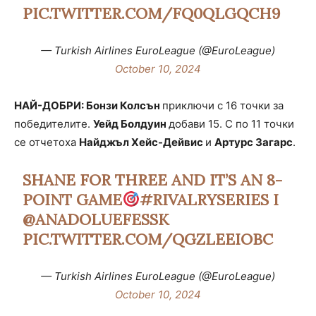
PIC.TWITTER.COM/FQ0QLGQCH9
— Turkish Airlines EuroLeague (@EuroLeague)
October 10, 2024
НАЙ-ДОБРИ: Бонзи Колсън
приключи с 16 точки за
победителите.
Уейд Болдуин
добави 15. С по 11 точки
се отчетоха
Найджъл Хейс-Дейвис
и
Артурс Загарс
.
SHANE FOR THREE AND IT’S AN 8-
POINT GAME
#RIVALRYSERIES
I
@ANADOLUEFESSK
PIC.TWITTER.COM/QGZLEEIOBC
— Turkish Airlines EuroLeague (@EuroLeague)
October 10, 2024