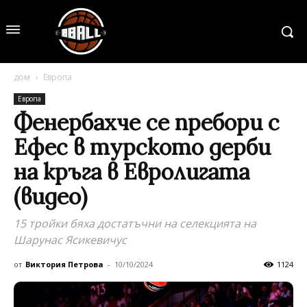
дом
Европа
Европа
Фенербахче се пребори с
Ефес в турското дерби
на кръга в Евролигата
(видео)
15 тройки бяха достатъчни на селекцията на
Шарунас Ясикевичус
от
Виктория Петрова
-
10/10/2024
1124