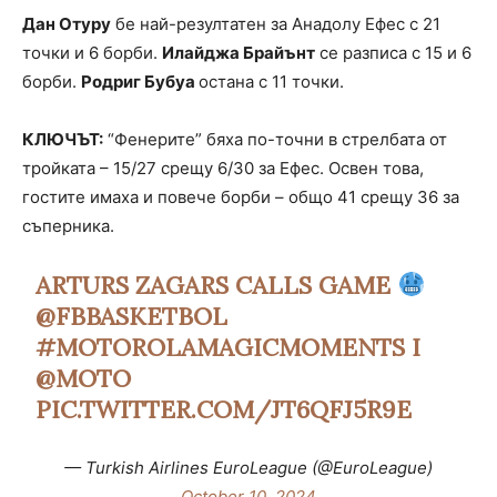
Дан Отуру
бе най-резултатен за Анадолу Ефес с 21
точки и 6 борби.
Илайджа Брайънт
се разписа с 15 и 6
борби.
Родриг Бубуа
остана с 11 точки.
КЛЮЧЪТ:
“Фенерите” бяха по-точни в стрелбата от
тройката – 15/27 срещу 6/30 за Ефес. Освен това,
гостите имаха и повече борби – общо 41 срещу 36 за
съперника.
ARTURS ZAGARS CALLS GAME
@FBBASKETBOL
#MOTOROLAMAGICMOMENTS
I
@MOTO
PIC.TWITTER.COM/JT6QFJ5R9E
— Turkish Airlines EuroLeague (@EuroLeague)
October 10, 2024