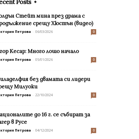
ecent Posts
олдън Стейт мина през драма с
родължение срещу Хюстън (видео)
иктория Петрова
-
06/03/2026
0
гор Кесар: Много лошо начало
иктория Петрова
-
05/01/2026
0
иладелфия без двамата си лидери
рещу Милуоки
иктория Петрова
-
22/10/2024
0
ационалите до 16 г. се събират за
агер в Русе
иктория Петрова
-
04/12/2024
0