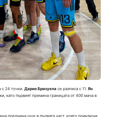
 с 24 точки.
Дарио Бризуела
се разписа с 11.
Ян
ки, като първият премина границата от 400 мача в
ена преднина още в първата част, която приключи