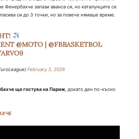
ве Фенербахче запази аванса си, но каталунците се
пасива си до 3 точки, но за повече нямаше време.
HT!
ENT
@MOTO
|
@FBBASKETBOL
YARVO9
EuroLeague)
February 3, 2026
бахче ще гостува на Париж
, докато ден по-късно
АХЧЕ