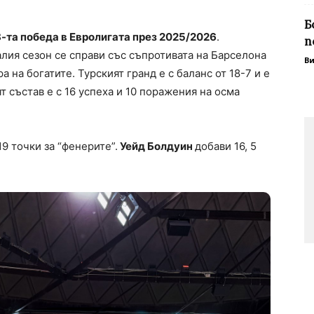
Б
та победа в Евролигата през 2025/2026
.
п
лия сезон се справи със съпротивата на Барселона
В
ра на богатите. Турският гранд е с баланс от 18-7 и е
т състав е с 16 успеха и 10 поражения на осма
9 точки за “фенерите”.
Уейд Болдуин
добави 16, 5