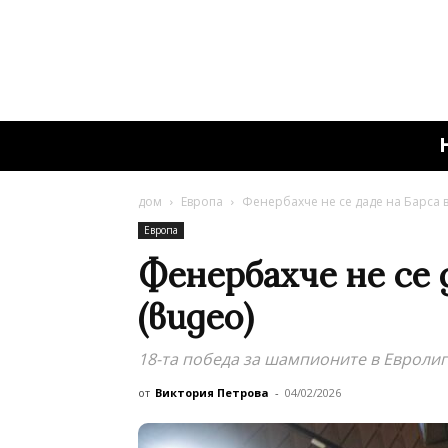
дом
Европа
Фенербахче не се даде на Барса в
Европа
Фенербахче не се д
(видео)
18-та победа за шампионите в Евролиг
от
Виктория Петрова
-
04/02/2026