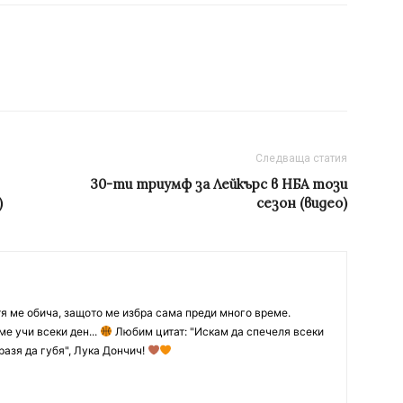
Следваща статия
30-ти триумф за Лейкърс в НБА този
)
сезон (видео)
тя ме обича, защото ме избра сама преди много време.
ме учи всеки ден...
Любим цитат: "Искам да спечеля всеки
разя да губя", Лука Дончич!