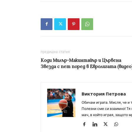
предишна статия
Коди Милър-Макинтайър и Цървена
Звезда с пет поред в Евролигата (видео
Виктория Петрова
Обичам играта. Мисля, че и 
Полезни сме си взаимно! Тя 
мач, в който играя, защото м