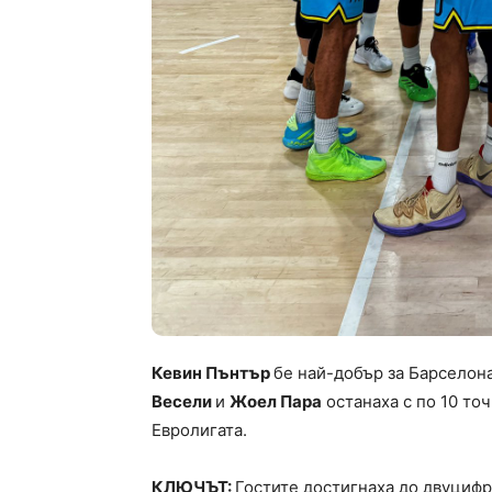
Кевин Пънтър
бе най-добър за Барселона
Весели
и
Жоел Пара
останаха с по 10 точ
Евролигата.
КЛЮЧЪТ:
Гостите достигнаха до двуцифр