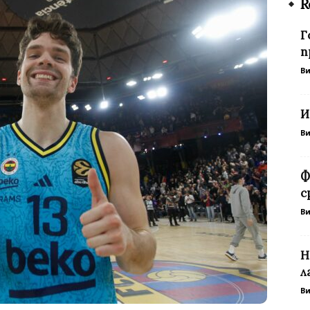
R
Г
п
В
И
В
Ф
с
В
Н
л
В