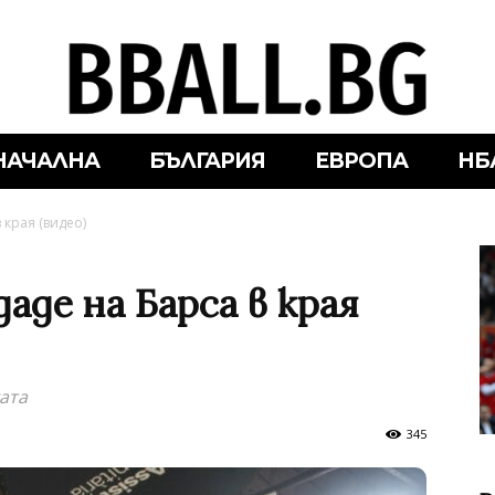
НАЧАЛНА
БЪЛГАРИЯ
ЕВРОПА
НБ
 края (видео)
аде на Барса в края
ата
345