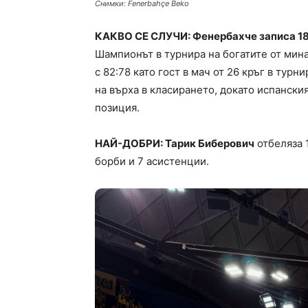
Снимки: Fenerbahçe Beko
КАКВО СЕ СЛУЧИ: Фенербахче записа 18-
Шампионът в турнира на богатите от мина
с 82:78 като гост в мач от 26 кръг в турни
на върха в класирането, докато испанския
позиция.
НАЙ-ДОБРИ: Тарик Биберович
отбеляза 1
борби и 7 асистенции.