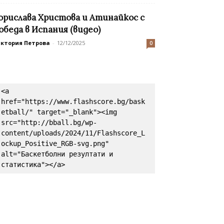
орислава Христова и Атинайкос с
обеда в Испания (видео)
иктория Петрова
-
12/12/2025
0
<a 
href="https://www.flashscore.bg/bask
etball/" target="_blank"><img 
src="http://bball.bg/wp-
content/uploads/2024/11/Flashscore_L
ockup_Positive_RGB-svg.png" 
alt="Баскетболни резултати и 
статистика"></a>