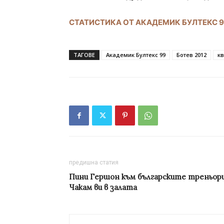
СТАТИСТИКА ОТ АКАДЕМИК БУЛТЕКС 99
ТАГОВЕ
Академик Бултекс 99
Ботев 2012
к
предишна статия
Пини Гершон към българските треньори
Чакам ви в залата