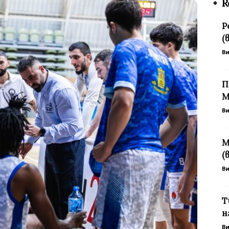
R
Р
(
В
П
М
В
М
(
В
Т
н
В