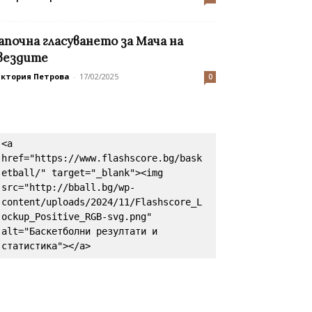
апочна гласуването за Мача на
вездите
иктория Петрова
-
17/02/2025
0
<a 
href="https://www.flashscore.bg/bask
etball/" target="_blank"><img 
src="http://bball.bg/wp-
content/uploads/2024/11/Flashscore_L
ockup_Positive_RGB-svg.png" 
alt="Баскетболни резултати и 
статистика"></a>