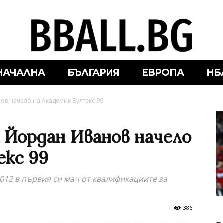
НАЧАЛНА
БЪЛГАРИЯ
ЕВРОПА
НБ
ов начело на Академик Бултекс 99
 Йордан Иванов начело
екс 99
012 в първия си мач от квалификациите за
386