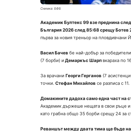
Снимка: БФБ
Академик Бултекс 99 взе преднина след
България 2026 след 85:68 срещу Ботев 
първа за новия треньор на пловдивчани 
Васил Бачев
бе най-добър за победителит
(7 борби) и
Демаркъс Шарп
вкараха по 16
За врачани
Георги Герганов
(7 асистенци
точки.
Стефан Михайлов
се разписа с 11.
Домакините дадоха само една част на 
Академик държеше нещата в свои ръце и 
като грабна общо 35 борби срещу 24 за 
Реваншът между двата тима ще бъде на