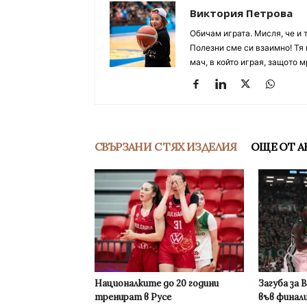
Виктория Петрова
Обичам играта. Мисля, че и 
Полезни сме си взаимно! Тя 
мач, в който играя, защото м
СВЪРЗАНИ С ТЯХ ИЗДЕЛИЯ
ОЩЕ ОТ А
Националките до 20 години
Загуба за 
тренират в Русе
във финал