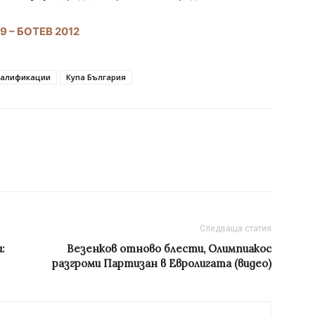
 – БОТЕВ 2012
валификации
Купа България
Следваща статия
:
Везенков отново блести, Олимпиакос
разгроми Партизан в Евролигата (видео)