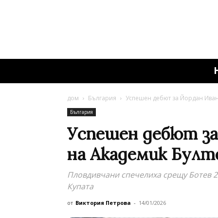
дом
България
Успешен дебют за Йордан Иван
България
Успешен дебют за
на Академик Булт
Пловдивчани спечелиха срещу Ботев 2
Купата
от
Виктория Петрова
-
14/01/2026