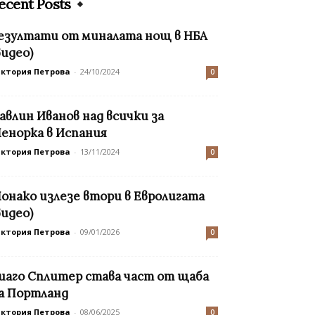
ecent Posts
езултати от миналата нощ в НБА
видео)
иктория Петрова
-
24/10/2024
0
авлин Иванов над всички за
енорка в Испания
иктория Петрова
-
13/11/2024
0
онако излезе втори в Евролигата
видео)
иктория Петрова
-
09/01/2026
0
иаго Сплитер става част от щаба
а Портланд
иктория Петрова
-
08/06/2025
0