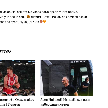
тя ме обича, защото ме избра сама преди много време.
ме учи всеки ден...
Любим цитат: "Искам да спечеля всеки
разя да губя", Лука Дончич!
ВТОРА
Везенков и Олимпиакос
Асен Николов: Направихме един
ите в Гърция
невероятен сезон