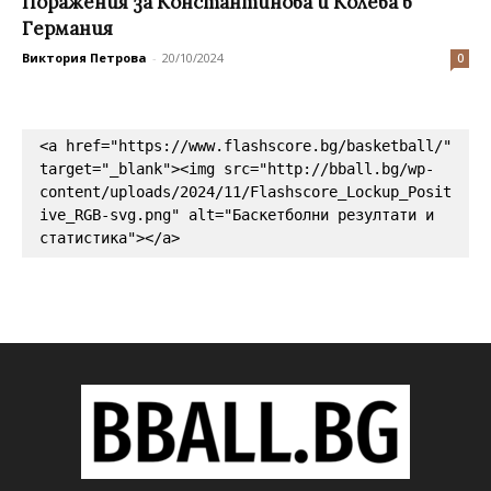
Поражения за Константинова и Колева в
Германия
Виктория Петрова
-
20/10/2024
0
<a href="https://www.flashscore.bg/basketball/" 
target="_blank"><img src="http://bball.bg/wp-
content/uploads/2024/11/Flashscore_Lockup_Posit
ive_RGB-svg.png" alt="Баскетболни резултати и 
статистика"></a>