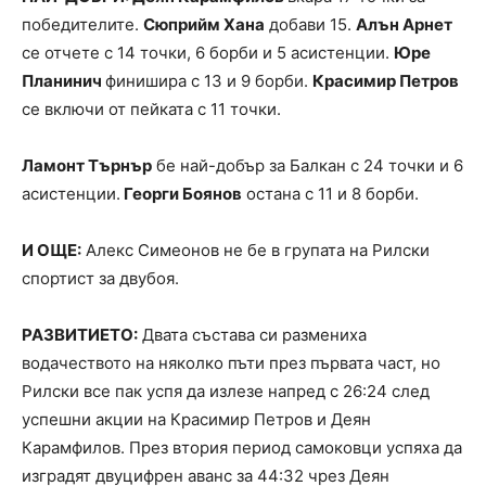
победителите.
Сюприйм Хана
добави 15.
Алън Арнет
се отчете с 14 точки, 6 борби и 5 асистенции.
Юре
Планинич
финишира с 13 и 9 борби.
Красимир Петров
се включи от пейката с 11 точки.
Ламонт Търнър
бе най-добър за Балкан с 24 точки и 6
асистенции.
Георги Боянов
остана с 11 и 8 борби.
И ОЩЕ:
Алекс Симеонов не бе в групата на Рилски
спортист за двубоя.
РАЗВИТИЕТО:
Двата състава си размениха
водачеството на няколко пъти през първата част, но
Рилски все пак успя да излезе напред с 26:24 след
успешни акции на Красимир Петров и Деян
Карамфилов. През втория период самоковци успяха да
изградят двуцифрен аванс за 44:32 чрез Деян