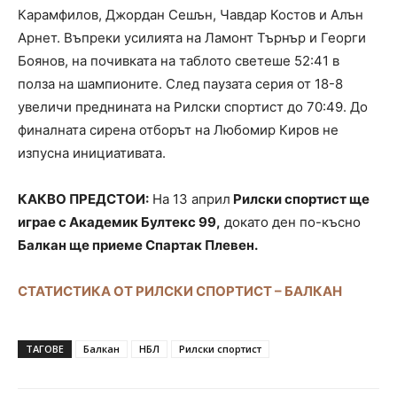
Карамфилов, Джордан Сешън, Чавдар Костов и Алън
Арнет. Въпреки усилията на Ламонт Търнър и Георги
Боянов, на почивката на таблото светеше 52:41 в
полза на шампионите. След паузата серия от 18-8
увеличи преднината на Рилски спортист до 70:49. До
финалната сирена отборът на Любомир Киров не
изпусна инициативата.
КАКВО ПРЕДСТОИ:
На 13 април
Рилски спортист ще
играе с Академик Бултекс 99,
докато ден по-късно
Балкан ще приеме Спартак Плевен.
СТАТИСТИКА ОТ РИЛСКИ СПОРТИСТ – БАЛКАН
ТАГОВЕ
Балкан
НБЛ
Рилски спортист