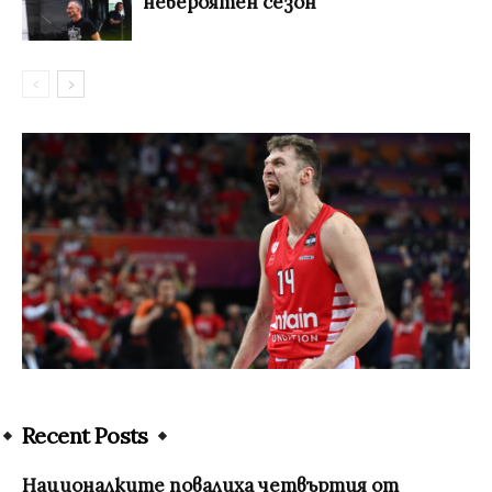
невероятен сезон
Recent Posts
Националките повалиха четвъртия от