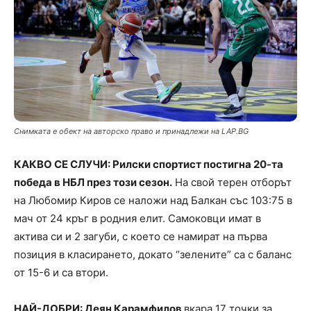
Снимката е обект на авторско право и принадлежи на LAP.BG
КАКВО СЕ СЛУЧИ: Рилски спортист постигна 20-та
победа в НБЛ през този сезон.
На свой терен отборът
на Любомир Киров се наложи над Балкан със 103:75 в
мач от 24 кръг в родния елит. Самоковци имат в
актива си и 2 загуби, с което се намират на първа
позиция в класирането, докато ‘’зелените” са с баланс
от 15-6 и са втори.
НАЙ-ДОБРИ: Деян Карамфилов
вкара 17 точки за