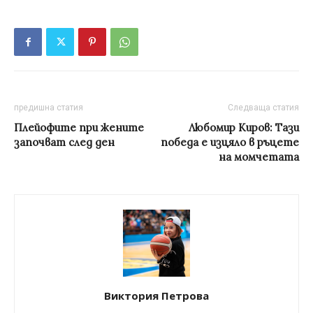
предишна статия
Следваща статия
Плейофите при жените
Любомир Киров: Тази
започват след ден
победа е изцяло в ръцете
на момчетата
Виктория Петрова