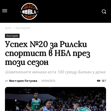
дом
България
България
Успех №20 за Рилски
спортист в НБЛ през
този сезон
Шампионите минаха кота 100 срещу Балкан у дома
от
Виктория Петрова
-
06/04/2025
587