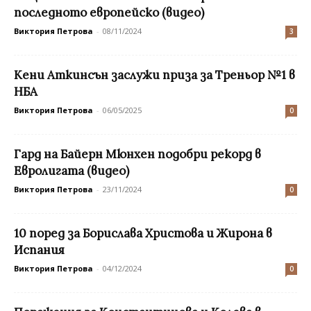
последното европейско (видео)
Виктория Петрова
-
08/11/2024
3
Кени Аткинсън заслужи приза за Треньор №1 в
НБА
Виктория Петрова
-
06/05/2025
0
Гард на Байерн Мюнхен подобри рекорд в
Евролигата (видео)
Виктория Петрова
-
23/11/2024
0
10 поред за Борислава Христова и Жирона в
Испания
Виктория Петрова
-
04/12/2024
0