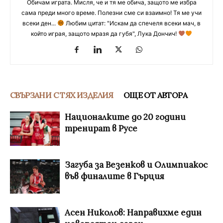
Обичам играта. Мисля, че и тя ме обича, защото ме избра
сама преди много време. Полезни сме си взаимно! Тя ме учи
всеки ден...
Любим цитат: "Искам да спечеля всеки мач, в
който играя, защото мразя да губя", Лука Дончич!
СВЪРЗАНИ С ТЯХ ИЗДЕЛИЯ
ОЩЕ ОТ АВТОРА
Националките до 20 години
тренират в Русе
Загуба за Везенков и Олимпиакос
във финалите в Гърция
Асен Николов: Направихме един