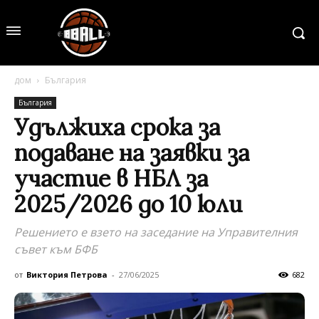
дом
България
България
Удължиха срока за
подаване на заявки за
участие в НБЛ за
2025/2026 до 10 юли
Решението е взето на заседание на Управителния
съвет към БФБ
от
Виктория Петрова
-
27/06/2025
682