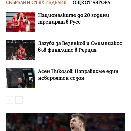
СВЪРЗАНИ С ТЯХ ИЗДЕЛИЯ
ОЩЕ ОТ АВТОРА
Националките до 20 години
тренират в Русе
Загуба за Везенков и Олимпиакос
във финалите в Гърция
Асен Николов: Направихме един
невероятен сезон