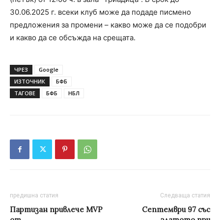
30.06.2025 г. всеки клуб може да подаде писмено
предложения за промени – какво може да се подобри
и какво да се обсъжда на срещата.
ЧРЕЗ
Google
ИЗТОЧНИК
БФБ
ТАГОВЕ
БФБ
НБЛ
предишна статия
Следваща статия
Партизан привлече MVP
Септември 97 със
от
златото при