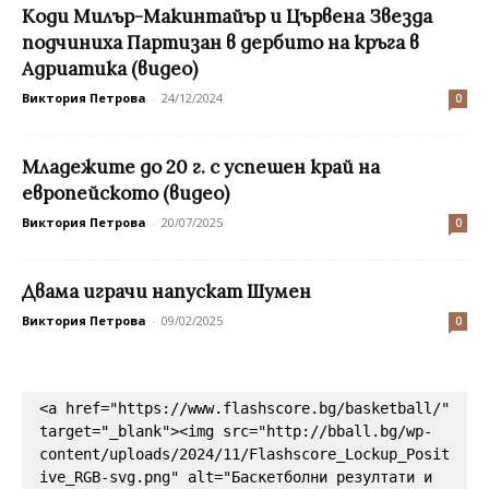
Коди Милър-Макинтайър и Цървена Звезда
подчиниха Партизан в дербито на кръга в
Адриатика (видео)
Виктория Петрова
-
24/12/2024
0
Младежите до 20 г. с успешен край на
европейското (видео)
Виктория Петрова
-
20/07/2025
0
Двама играчи напускат Шумен
Виктория Петрова
-
09/02/2025
0
<a href="https://www.flashscore.bg/basketball/" 
target="_blank"><img src="http://bball.bg/wp-
content/uploads/2024/11/Flashscore_Lockup_Posit
ive_RGB-svg.png" alt="Баскетболни резултати и 