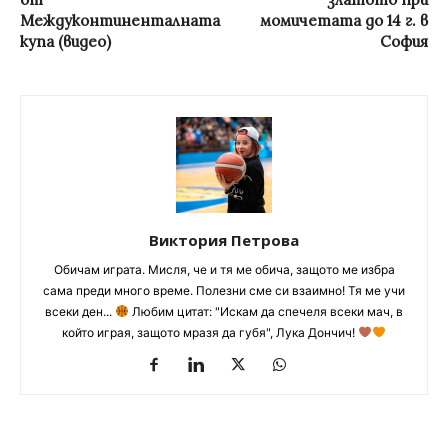
Междуконтиненталната
момичетата до 14 г. в
купа (видео)
София
Виктория Петрова
Обичам играта. Мисля, че и тя ме обича, защото ме избра
сама преди много време. Полезни сме си взаимно! Тя ме учи
всеки ден...
Любим цитат: "Искам да спечеля всеки мач, в
който играя, защото мразя да губя", Лука Дончич!